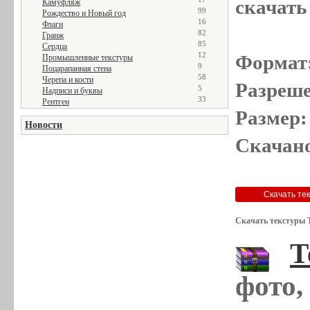
скачать
Камуфляж
99
Рождество и Новый год
16
Флаги
82
Гранж
85
Сердца
12
Формат
Промышленные текстуры
9
Поцарапанная стена
58
Черепа и кости
Разреше
5
Надписи и буквы
33
Рентген
Размер:
Новости
Скачано
Скачать текстуры 
Т
фото,