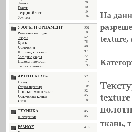
28
Деньги
40
Газеты
10
На данн
Тетрадный лист
109
Зонтики
разреше
УЗОРЫ И ОРНАМЕНТ
532
10
Размытые текстуры
texture
52
Узоры
78
Краска
60
Орнаменты
97
Шотландская ткань
22
Звездные узоры
Категор
17
Полосы и полоски
196
Тартан орнамент
АРХИТЕКТУРА
523
112
Тексту
Город
106
Старая черепица
52
Панельки, многоэтажки
textur
65
Соломенная крыша
188
Окно
полотн
ТЕХНИКА
85
85
Шестеренки
ткань, т
РАЗНОЕ
416
17