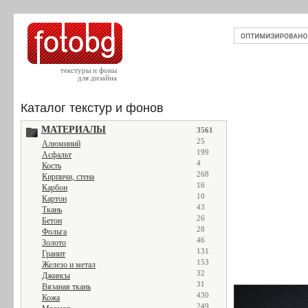
текстуры и фоны
для дизайна
Каталог текстур и фонов
МАТЕРИАЛЫ
3561
25
Алюминий
199
Асфальт
4
Кость
268
Кирпичи, стена
16
Карбон
10
Картон
43
Ткань
26
Бетон
28
Фольга
46
Золото
131
Гранит
153
Железо и метал
32
Джинсы
31
Вязаная ткань
430
Кожа
249