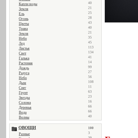
40
Капли воды
21
Земля
25
Ель
28
Огонь
43
Цветы
40
Трава
21
Земля
35
Небо
45
Лед
113
Листья
134
Свет
41
Галька
14
Растения
99
Дождь
27
Радуга
56
Небо
108
Дым
11
Снег
63
Грунт
23
Звезды
16
Солома
66
Деревья
66
Вода
40
Волны
ОВОЩИ
100
3
Разные
39