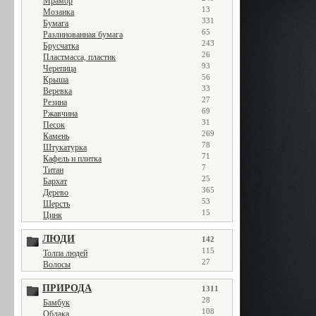
Мрамор
13
Мозаика
331
Бумага
65
Разлинованная бумага
243
Брусчатка
26
Пластмасса, пластик
93
Черепица
56
Крыша
33
Веревка
27
Резина
69
Ржавчина
31
Песок
269
Камень
78
Штукатурка
71
Кафель и плитка
7
Титан
25
Бархат
365
Дерево
53
Шерсть
15
Цинк
ЛЮДИ
142
115
Толпа людей
27
Волосы
ПРИРОДА
1311
28
Бамбук
108
Облака