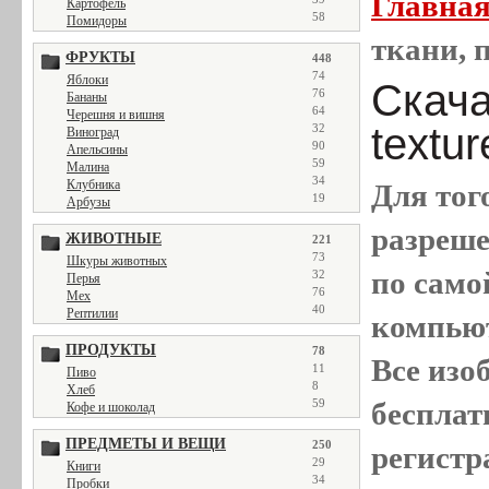
Главна
Картофель
58
Помидоры
ткани, п
ФРУКТЫ
448
74
Яблоки
Скачат
76
Бананы
64
Черешня и вишня
textu
32
Виноград
90
Апельсины
59
Малина
34
Клубника
Для тог
19
Арбузы
разреш
ЖИВОТНЫЕ
221
73
Шкуры животных
по само
32
Перья
76
Мех
40
Рептилии
компью
ПРОДУКТЫ
78
Все
изо
11
Пиво
8
Хлеб
бесплат
59
Кофе и шоколад
ПРЕДМЕТЫ И ВЕЩИ
250
регистр
29
Книги
34
Пробки