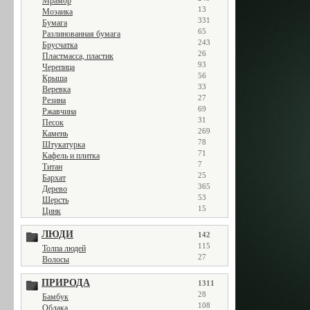
Мрамор
13
Мозаика
331
Бумага
65
Разлинованная бумага
243
Брусчатка
26
Пластмасса, пластик
93
Черепица
56
Крыша
33
Веревка
27
Резина
69
Ржавчина
31
Песок
269
Камень
78
Штукатурка
71
Кафель и плитка
7
Титан
25
Бархат
365
Дерево
53
Шерсть
15
Цинк
ЛЮДИ
142
115
Толпа людей
27
Волосы
ПРИРОДА
1311
28
Бамбук
108
Облака