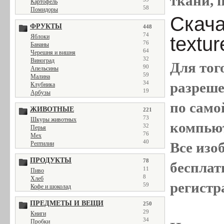
ткани, п
Картофель
58
Помидоры
Скачат
ФРУКТЫ
448
74
textu
Яблоки
76
Бананы
64
Черешня и вишня
32
Виноград
Для тог
90
Апельсины
59
Малина
разреш
34
Клубника
19
Арбузы
по само
ЖИВОТНЫЕ
221
73
Шкуры животных
компью
32
Перья
76
Мех
40
Все
изо
Рептилии
ПРОДУКТЫ
78
бесплат
11
Пиво
8
Хлеб
регистр
59
Кофе и шоколад
ПРЕДМЕТЫ И ВЕЩИ
250
29
Книги
34
Пробки