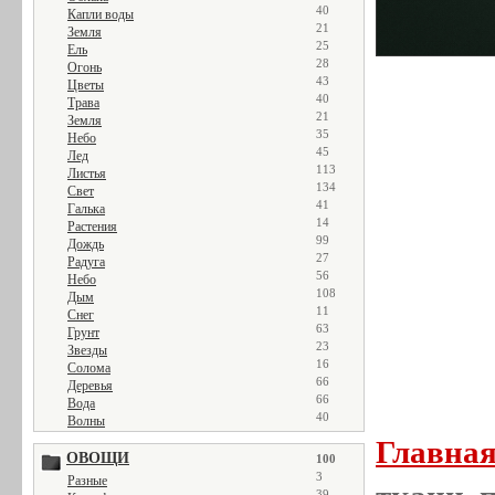
40
Капли воды
21
Земля
25
Ель
28
Огонь
43
Цветы
40
Трава
21
Земля
35
Небо
45
Лед
113
Листья
134
Свет
41
Галька
14
Растения
99
Дождь
27
Радуга
56
Небо
108
Дым
11
Снег
63
Грунт
23
Звезды
16
Солома
66
Деревья
66
Вода
40
Волны
Главна
ОВОЩИ
100
3
Разные
39