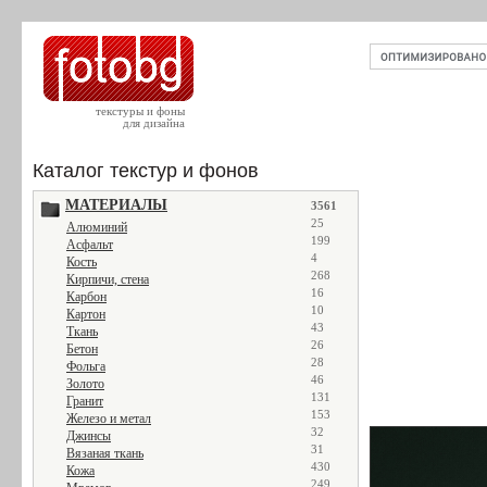
текстуры и фоны
для дизайна
Каталог текстур и фонов
МАТЕРИАЛЫ
3561
25
Алюминий
199
Асфальт
4
Кость
268
Кирпичи, стена
16
Карбон
10
Картон
43
Ткань
26
Бетон
28
Фольга
46
Золото
131
Гранит
153
Железо и метал
32
Джинсы
31
Вязаная ткань
430
Кожа
249