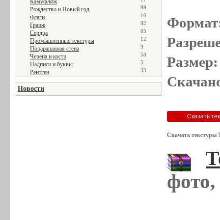
Камуфляж
99
Рождество и Новый год
16
Флаги
Формат
82
Гранж
85
Сердца
Разреше
12
Промышленные текстуры
9
Поцарапанная стена
58
Черепа и кости
Размер:
5
Надписи и буквы
33
Рентген
Скачано
Новости
Скачать текстуры 
Т
фото,