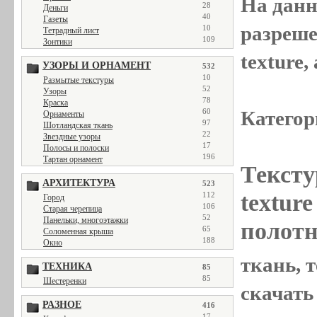
На данн
28
Деньги
40
Газеты
разреше
10
Тетрадный лист
109
Зонтики
texture
УЗОРЫ И ОРНАМЕНТ
532
10
Размытые текстуры
52
Узоры
78
Краска
Категор
60
Орнаменты
97
Шотландская ткань
22
Звездные узоры
17
Полосы и полоски
196
Тартан орнамент
Тексту
АРХИТЕКТУРА
523
textur
112
Город
106
Старая черепица
52
Панельки, многоэтажки
полотн
65
Соломенная крыша
188
Окно
ткань, т
ТЕХНИКА
85
85
Шестеренки
скачать
РАЗНОЕ
416
17