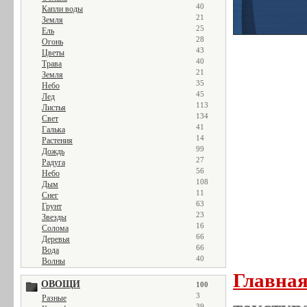
40
Капли воды
21
Земля
25
Ель
28
Огонь
43
Цветы
40
Трава
21
Земля
35
Небо
45
Лед
113
Листья
134
Свет
41
Галька
14
Растения
99
Дождь
27
Радуга
56
Небо
108
Дым
11
Снег
63
Грунт
23
Звезды
16
Солома
66
Деревья
66
Вода
40
Волны
Главна
ОВОЩИ
100
3
Разные
39