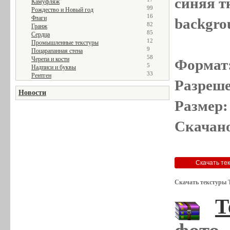
синяя тк
Камуфляж
99
Рождество и Новый год
16
Флаги
backgro
82
Гранж
85
Сердца
12
Промышленные текстуры
9
Поцарапанная стена
58
Черепа и кости
Формат
5
Надписи и буквы
33
Рентген
Разреше
Новости
Размер:
Скачано
Скачать текстуры 
Т