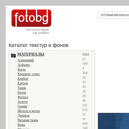
текстуры и фоны
для дизайна
Каталог текстур и фонов
МАТЕРИАЛЫ
3561
25
Алюминий
199
Асфальт
4
Кость
268
Кирпичи, стена
16
Карбон
10
Картон
43
Ткань
26
Бетон
28
Фольга
46
Золото
131
Гранит
153
Железо и метал
32
Джинсы
31
Вязаная ткань
430
Кожа
249