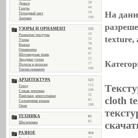
28
Деньги
40
Газеты
На данн
10
Тетрадный лист
109
Зонтики
разреше
УЗОРЫ И ОРНАМЕНТ
532
10
Размытые текстуры
texture
52
Узоры
78
Краска
60
Орнаменты
97
Шотландская ткань
22
Звездные узоры
Категор
17
Полосы и полоски
196
Тартан орнамент
АРХИТЕКТУРА
523
Тексту
112
Город
106
Старая черепица
52
Панельки, многоэтажки
cloth 
65
Соломенная крыша
188
Окно
тексту
ТЕХНИКА
85
85
скачат
Шестеренки
РАЗНОЕ
416
17