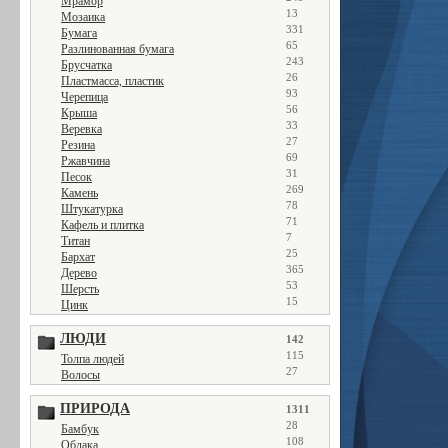
Мрамор
13
Мозаика
331
Бумага
65
Разлинованная бумага
243
Брусчатка
26
Пластмасса, пластик
93
Черепица
56
Крыша
33
Веревка
27
Резина
69
Ржавчина
31
Песок
269
Камень
78
Штукатурка
71
Кафель и плитка
7
Титан
25
Бархат
365
Дерево
53
Шерсть
15
Цинк
ЛЮДИ
142
115
Толпа людей
27
Волосы
ПРИРОДА
1311
28
Бамбук
108
Облака