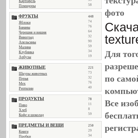
текстура
Картофель
58
Помидоры
фото
ФРУКТЫ
448
74
Скачат
Яблоки
76
Бананы
64
Черешня и вишня
textu
32
Виноград
90
Апельсины
59
Малина
Для тог
34
Клубника
19
Арбузы
разреш
ЖИВОТНЫЕ
221
73
Шкуры животных
по само
32
Перья
76
Мех
40
компью
Рептилии
ПРОДУКТЫ
78
Все
изо
11
Пиво
8
Хлеб
бесплат
59
Кофе и шоколад
регистр
ПРЕДМЕТЫ И ВЕЩИ
250
29
Книги
34
Пробки