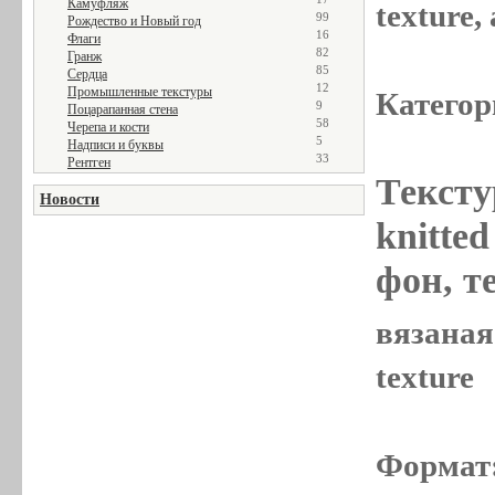
Камуфляж
texture
99
Рождество и Новый год
16
Флаги
82
Гранж
85
Сердца
12
Промышленные текстуры
Категор
9
Поцарапанная стена
58
Черепа и кости
5
Надписи и буквы
33
Рентген
Тексту
Новости
knitted
фон, те
вязаная 
texture
Формат