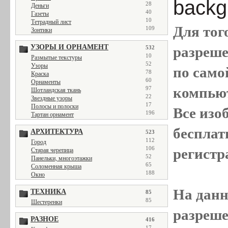
backgr
28
Деньги
40
Газеты
10
Тетрадный лист
Для тог
109
Зонтики
УЗОРЫ И ОРНАМЕНТ
разреш
532
10
Размытые текстуры
52
Узоры
по само
78
Краска
60
Орнаменты
компью
97
Шотландская ткань
22
Звездные узоры
17
Полосы и полоски
Все
изо
196
Тартан орнамент
бесплат
АРХИТЕКТУРА
523
112
Город
106
регистр
Старая черепица
52
Панельки, многоэтажки
65
Соломенная крыша
188
Окно
На данн
ТЕХНИКА
85
85
Шестеренки
разреше
РАЗНОЕ
416
17