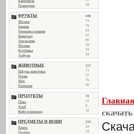
Картофель
58
Помидоры
ФРУКТЫ
448
74
Яблоки
76
Бананы
64
Черешня и вишня
32
Виноград
90
Апельсины
59
Малина
34
Клубника
19
Арбузы
ЖИВОТНЫЕ
221
73
Шкуры животных
32
Перья
76
Мех
40
Рептилии
ПРОДУКТЫ
78
Главна
11
Пиво
8
Хлеб
скачать 
59
Кофе и шоколад
ПРЕДМЕТЫ И ВЕЩИ
250
Скача
29
Книги
34
Пробки