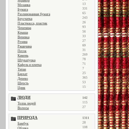
Мрамор
13
Мозаика
331
Бумага
65
Разлинованная бумага
243
Брусчатка
26
Пластмасса, пластик
93
Черепица
56
Крыша
33
Веревка
27
Резина
69
Ржавчина
31
Песок
269
Камень
78
Штукатурка
71
Кафель и плитка
7
Титан
25
Бархат
365
Дерево
53
Шерсть
15
Цинк
ЛЮДИ
142
115
Толпа людей
27
Волосы
ПРИРОДА
1311
28
Бамбук
108
Облака