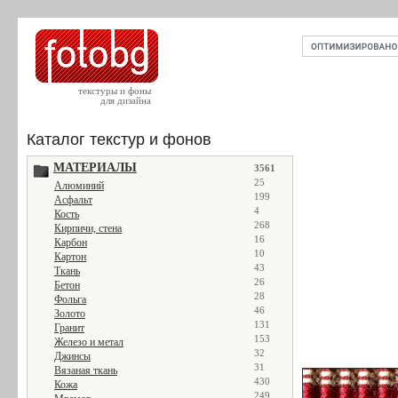
текстуры и фоны
для дизайна
Каталог текстур и фонов
МАТЕРИАЛЫ
3561
25
Алюминий
199
Асфальт
4
Кость
268
Кирпичи, стена
16
Карбон
10
Картон
43
Ткань
26
Бетон
28
Фольга
46
Золото
131
Гранит
153
Железо и метал
32
Джинсы
31
Вязаная ткань
430
Кожа
249