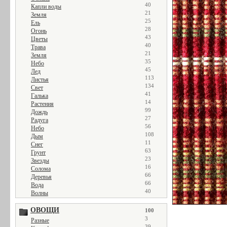
40
Капли воды
21
Земля
25
Ель
28
Огонь
43
Цветы
40
Трава
21
Земля
35
Небо
45
Лед
113
Листья
134
Свет
41
Галька
14
Растения
99
Дождь
27
Радуга
56
Небо
108
Дым
11
Снег
63
Грунт
23
Звезды
16
Солома
66
Деревья
66
Вода
40
Волны
ОВОЩИ
100
3
Разные
39