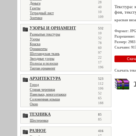
28
Деньги
Текстура:
40
Газеты
10
фон, тексту
Тетрадный лист
109
Зонтики
красная вяза
УЗОРЫ И ОРНАМЕНТ
532
Формат: JP
10
Размытые текстуры
Разрешение:
52
Узоры
Размер: 2983
78
Краска
Скачано: 917
60
Орнаменты
97
Шотландская ткань
22
Звездные узоры
17
Полосы и полоски
196
Тартан орнамент
Скачать тек
АРХИТЕКТУРА
523
112
Город
106
Старая черепица
52
Панельки, многоэтажки
65
Соломенная крыша
188
Окно
ТЕХНИКА
85
85
Шестеренки
РАЗНОЕ
416
17