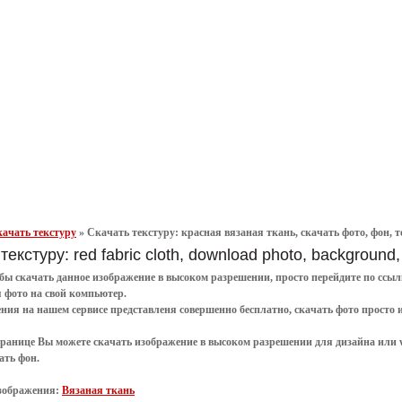
ачать текстуру
»
Скачать текстуру: красная вязаная ткань, скачать фото, фон, те
текстуру: red fabric cloth, download photo, background, 
обы
скачать
данное
изображение в высоком разрешении
, просто перейдите по сс
я
фото
на свой компьютер.
ения
на нашем сервисе представленя совершенно
бесплатно
,
скачать фото
просто 
транице Вы можете скачать изображение в высоком разрешении для дизайна или 
ать фон
.
зображения:
Вязаная ткань