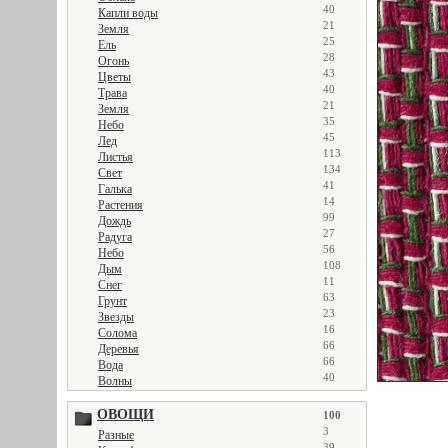
40
Капли воды
21
Земля
25
Ель
28
Огонь
43
Цветы
40
Трава
21
Земля
35
Небо
45
Лед
113
Листья
134
Свет
41
Галька
14
Растения
99
Дождь
27
Радуга
56
Небо
108
Дым
11
Снег
63
Грунт
23
Звезды
16
Солома
66
Деревья
66
Вода
40
Волны
ОВОЩИ
100
3
Разные
39