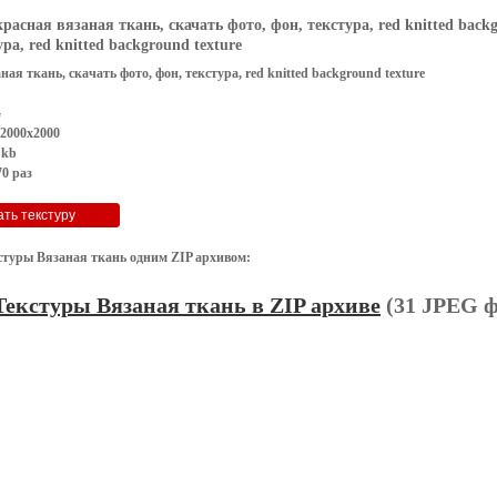
красная вязаная ткань, скачать фото, фон, текстура, red knitted backg
ра, red knitted background texture
ная ткань, скачать фото, фон, текстура, red knitted background texture
G
 2000x2000
 kb
0 раз
стуры Вязаная ткань одним ZIP архивом:
Текстуры Вязаная ткань в ZIP архиве
(31 JPEG ф