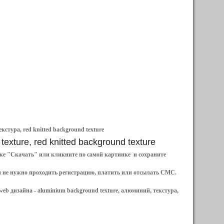
кстура, red knitted background texture
texture, red knitted background texture
ылке "Скачать" или кликните по самой картинке и сохраните
и не нужно проходить регистрацию, платить или отсылать СМС.
web дизайна -
aluminium background texture, алюминий, текстура,