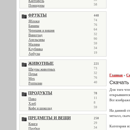
Картофель
58
Помидоры
ФРУКТЫ
448
74
Яблоки
76
Бананы
64
Черешня и вишня
32
Виноград
90
Апельсины
59
Малина
34
Клубника
19
Арбузы
ЖИВОТНЫЕ
221
73
Шкуры животных
32
Перья
Главная
»
Ск
76
Мех
Скачать 
40
Рептилии
Для того чт
ПРОДУКТЫ
78
открывшеес
11
Пиво
Все
изображ
8
Хлеб
59
Кофе и шоколад
На данной с
металл, скач
ПРЕДМЕТЫ И ВЕЩИ
250
29
Книги
Категория и
34
Пробки