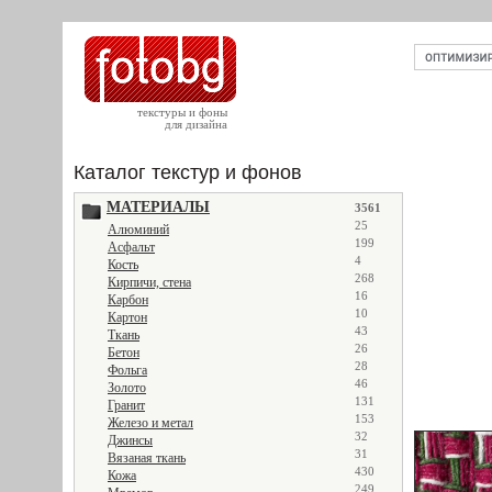
текстуры и фоны
для дизайна
Каталог текстур и фонов
МАТЕРИАЛЫ
3561
25
Алюминий
199
Асфальт
4
Кость
268
Кирпичи, стена
16
Карбон
10
Картон
43
Ткань
26
Бетон
28
Фольга
46
Золото
131
Гранит
153
Железо и метал
32
Джинсы
31
Вязаная ткань
430
Кожа
249