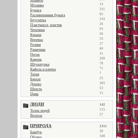
Мрамор
13
Мозаика
331
Бумага
65
Разлинованная бумага
243
Брусчатка
26
Пластмасса, пластик
93
Черепица
56
Крыша
33
Веревка
27
Резина
69
Ржавчина
31
Песок
269
Камень
78
Штукатурка
71
Кафель и плитка
7
Титан
25
Бархат
365
Дерево
53
Шерсть
15
Цинк
ЛЮДИ
142
115
Толпа людей
27
Волосы
ПРИРОДА
1311
28
Бамбук
108
Облака