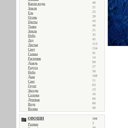
40
Капли воды
21
Земля
25
Ель
28
Огонь
43
Цветы
40
Трава
21
Земля
35
Небо
45
Лед
113
Листья
134
Свет
41
Галька
14
Растения
99
Дождь
27
Радуга
56
Небо
108
Дым
11
Снег
63
Грунт
23
Звезды
16
Солома
66
Деревья
66
Вода
40
Волны
ОВОЩИ
100
3
Разные
39