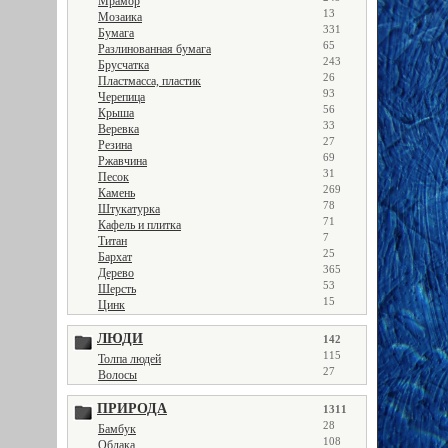
Мрамор
13
Мозаика
331
Бумага
65
Разлинованная бумага
243
Брусчатка
26
Пластмасса, пластик
93
Черепица
56
Крыша
33
Веревка
27
Резина
69
Ржавчина
31
Песок
269
Камень
78
Штукатурка
71
Кафель и плитка
7
Титан
25
Бархат
365
Дерево
53
Шерсть
15
Цинк
ЛЮДИ
142
115
Толпа людей
27
Волосы
ПРИРОДА
1311
28
Бамбук
108
Облака