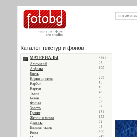
текстуры и фоны
для дизайна
Каталог текстур и фонов
МАТЕРИАЛЫ
3561
25
Алюминий
199
Асфальт
4
Кость
268
Кирпичи, стена
16
Карбон
10
Картон
43
Ткань
26
Бетон
28
Фольга
46
Золото
131
Гранит
153
Железо и метал
32
Джинсы
31
Вязаная ткань
430
Кожа
249