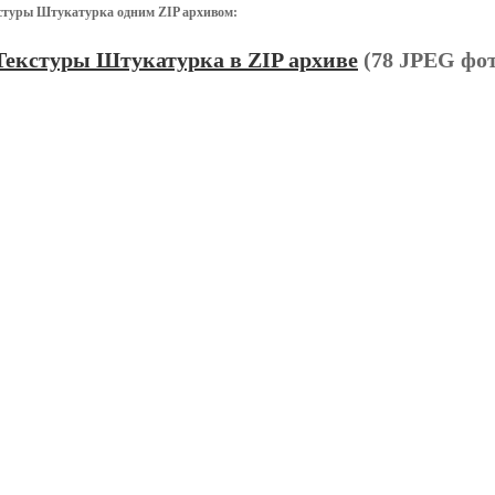
стуры Штукатурка одним ZIP архивом:
Текстуры Штукатурка в ZIP архиве
(78 JPEG фот