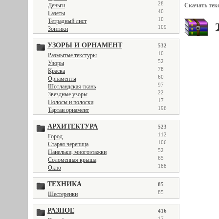
28
Деньги
Скачать тек
40
Газеты
10
Тетрадный лист
109
Зонтики
УЗОРЫ И ОРНАМЕНТ
532
10
Размытые текстуры
52
Узоры
78
Краска
60
Орнаменты
97
Шотландская ткань
22
Звездные узоры
17
Полосы и полоски
196
Тартан орнамент
АРХИТЕКТУРА
523
112
Город
106
Старая черепица
52
Панельки, многоэтажки
65
Соломенная крыша
188
Окно
ТЕХНИКА
85
85
Шестеренки
РАЗНОЕ
416
17