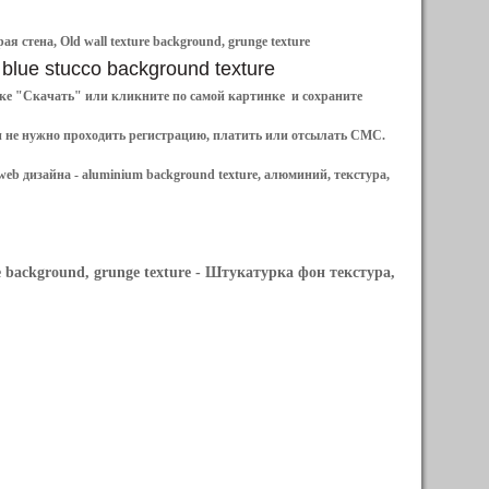
 стена, Old wall texture background, grunge texture
 blue stucco background texture
ылке "Скачать" или кликните по самой картинке и сохраните
и не нужно проходить регистрацию, платить или отсылать СМС.
web дизайна -
aluminium background texture, алюминий, текстура,
 background, grunge texture
- Штукатурка фон текстура,