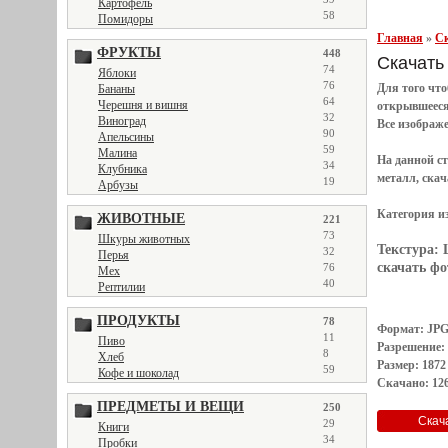
Картофель
58
Помидоры
Главная
»
Ск
ФРУКТЫ
448
Скачать 
74
Яблоки
76
Для того чт
Бананы
64
Черешня и вишня
открывшеес
32
Виноград
Все
изображ
90
Апельсины
59
Малина
На данной с
34
Клубника
металл, скач
19
Арбузы
Категория и
ЖИВОТНЫЕ
221
73
Шкуры животных
Текстура:
32
Перья
скачать фот
76
Мех
40
Рептилии
ПРОДУКТЫ
78
Формат: JP
11
Пиво
Разрешение:
8
Хлеб
Размер: 1872
59
Кофе и шоколад
Скачано: 126
ПРЕДМЕТЫ И ВЕЩИ
250
29
Книги
34
Пробки