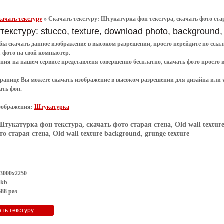
ачать текстуру
»
Скачать текстуру: Штукатурка фон текстура, скачать фото старая
текстуру: stucco, texture, download photo, background,
обы
скачать
данное
изображение в высоком разрешении
, просто перейдите по сс
я
фото
на свой компьютер.
ения
на нашем сервисе представленя совершенно
бесплатно
,
скачать фото
просто 
транице Вы можете скачать изображение в высоком разрешении для дизайна или 
ать фон
.
зображения:
Штукатурка
Штукатурка фон текстура, скачать фото старая стена, Old wall texture
о старая стена, Old wall texture background, grunge texture
G
 3000x2250
 kb
88 раз