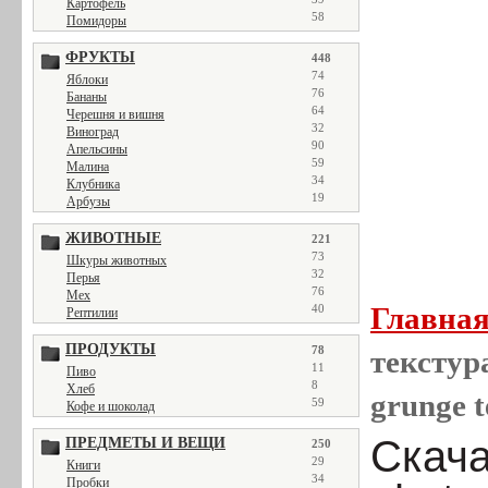
Картофель
58
Помидоры
ФРУКТЫ
448
74
Яблоки
76
Бананы
64
Черешня и вишня
32
Виноград
90
Апельсины
59
Малина
34
Клубника
19
Арбузы
ЖИВОТНЫЕ
221
73
Шкуры животных
32
Перья
76
Мех
Главна
40
Рептилии
ПРОДУКТЫ
78
текстура
11
Пиво
8
Хлеб
grunge t
59
Кофе и шоколад
Скача
ПРЕДМЕТЫ И ВЕЩИ
250
29
Книги
34
Пробки