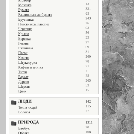
Мрамор
13
Мозаика
331
Бумага
65
Разлинованная бумага
243
Брусчатка
26
Пластмасса, пластик
93
Черепица
56
Крыша
33
Веревка
27
Резина
69
Ржавчина
31
Песок
269
Камень
78
Штукатурка
71
Кафель и плитка
7
Титан
25
Бархат
365
Дерево
53
Шерсть
15
Цинк
ЛЮДИ
142
115
Толпа людей
27
Волосы
ПРИРОДА
1311
28
Бамбук
108
Облака