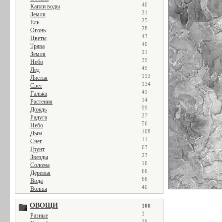
40
Капли воды
21
Земля
25
Ель
28
Огонь
43
Цветы
40
Трава
21
Земля
35
Небо
45
Лед
113
Листья
134
Свет
41
Галька
14
Растения
99
Дождь
27
Радуга
56
Небо
108
Дым
11
Снег
63
Грунт
23
Звезды
16
Солома
66
Деревья
66
Вода
40
Волны
ОВОЩИ
100
3
Разные
39