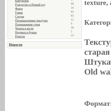
texture
Камуфляж
99
Рождество и Новый год
16
Флаги
82
Гранж
85
Сердца
12
Категор
Промышленные текстуры
9
Поцарапанная стена
58
Черепа и кости
5
Надписи и буквы
33
Рентген
Тексту
Новости
старая 
Штукат
Old wal
Формат