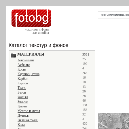
текстуры и фоны
для дизайна
Каталог текстур и фонов
МАТЕРИАЛЫ
3561
25
Алюминий
199
Асфальт
4
Кость
268
Кирпичи, стена
16
Карбон
10
Картон
43
Ткань
26
Бетон
28
Фольга
46
Золото
131
Гранит
153
Железо и метал
32
Джинсы
31
Вязаная ткань
430
Кожа
249