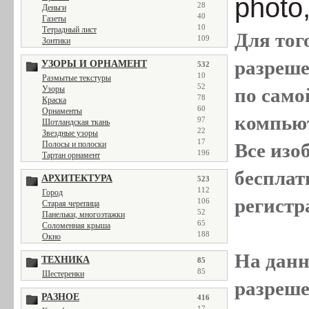
photo
28
Деньги
40
Газеты
10
Тетрадный лист
Для тог
109
Зонтики
разреш
УЗОРЫ И ОРНАМЕНТ
532
10
Размытые текстуры
52
Узоры
по само
78
Краска
60
Орнаменты
компью
97
Шотландская ткань
22
Звездные узоры
17
Полосы и полоски
Все
изо
196
Тартан орнамент
бесплат
АРХИТЕКТУРА
523
112
Город
регистр
106
Старая черепица
52
Панельки, многоэтажки
65
Соломенная крыша
188
Окно
На данн
ТЕХНИКА
85
85
Шестеренки
разреше
РАЗНОЕ
416
17