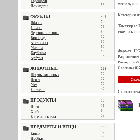
Картофель
металл, скач
58
Помидоры
Категория и
ФРУКТЫ
448
74
Яблоки
Текстура:
76
Бананы
скачать фот
64
Черешня и вишня
32
Виноград
90
Апельсины
59
Малина
Формат: JP
34
Клубника
Разрешение:
19
Арбузы
Размер: 3799
Скачано: 827
ЖИВОТНЫЕ
221
73
Шкуры животных
32
Перья
76
Мех
40
Рептилии
Скачать тек
ПРОДУКТЫ
78
11
Пиво
8
Хлеб
59
Кофе и шоколад
ПРЕДМЕТЫ И ВЕЩИ
250
29
Книги
34
Пробки