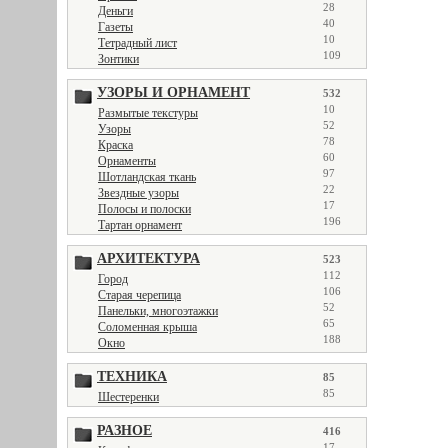
28
Деньги
40
Газеты
10
Тетрадный лист
109
Зонтики
УЗОРЫ И ОРНАМЕНТ
532
10
Размытые текстуры
52
Узоры
78
Краска
60
Орнаменты
97
Шотландская ткань
22
Звездные узоры
17
Полосы и полоски
196
Тартан орнамент
АРХИТЕКТУРА
523
112
Город
106
Старая черепица
52
Панельки, многоэтажки
65
Соломенная крыша
188
Окно
ТЕХНИКА
85
85
Шестеренки
РАЗНОЕ
416
17