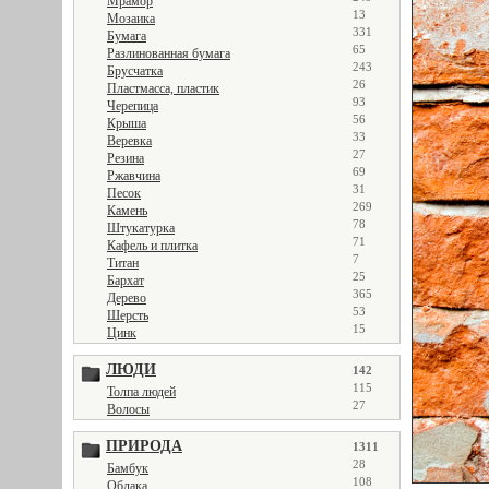
Мрамор
13
Мозаика
331
Бумага
65
Разлинованная бумага
243
Брусчатка
26
Пластмасса, пластик
93
Черепица
56
Крыша
33
Веревка
27
Резина
69
Ржавчина
31
Песок
269
Камень
78
Штукатурка
71
Кафель и плитка
7
Титан
25
Бархат
365
Дерево
53
Шерсть
15
Цинк
ЛЮДИ
142
115
Толпа людей
27
Волосы
ПРИРОДА
1311
28
Бамбук
108
Облака