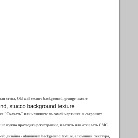
 стена, Old wall texture background, grunge texture
und, stucco background texture
ылке "Скачать" или кликните по самой картинке и сохраните
и не нужно проходить регистрацию, платить или отсылать СМС.
web дизайна -
aluminium background texture, алюминий, текстура,