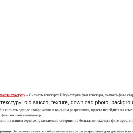
ачать текстуру
»
Скачать текстуру: Штукатурка фон текстура, скачать фото старая
текстуру: old stucco, texture, download photo, backgro
обы
скачать
данное
изображение в высоком разрешении
, просто перейдите по сс
я
фото
на свой компьютер.
ения
на нашем сервисе представленя совершенно
бесплатно
,
скачать фото
просто 
транице Вы можете скачать изображение в высоком разрешении для дизайна или 