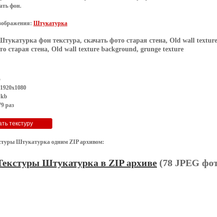
ать фон
.
зображения:
Штукатурка
Штукатурка фон текстура, скачать фото старая стена, Old wall texture
о старая стена, Old wall texture background, grunge texture
G
 1920x1080
 kb
9 раз
стуры Штукатурка одним ZIP архивом:
Текстуры Штукатурка в ZIP архиве
(78 JPEG фот