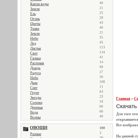
40
Капли воды
21
Земля
25
Ель
28
Огонь
43
Цветы
40
Трава
21
Земля
35
Небо
45
Лед
113
Листья
134
Свет
41
Галька
14
Растения
99
Дождь
27
Радуга
56
Небо
108
Дым
11
Снег
63
Грунт
23
Звезды
Главная
»
Ск
16
Солома
Скачать 
66
Деревья
66
Вода
Для того чт
40
Волны
открывшеес
Все
изображ
ОВОЩИ
100
3
Разные
На данной с
39