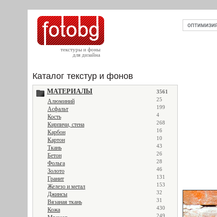
текстуры и фоны
для дизайна
Каталог текстур и фонов
МАТЕРИАЛЫ
3561
25
Алюминий
199
Асфальт
4
Кость
268
Кирпичи, стена
16
Карбон
10
Картон
43
Ткань
26
Бетон
28
Фольга
46
Золото
131
Гранит
153
Железо и метал
32
Джинсы
31
Вязаная ткань
430
Кожа
249