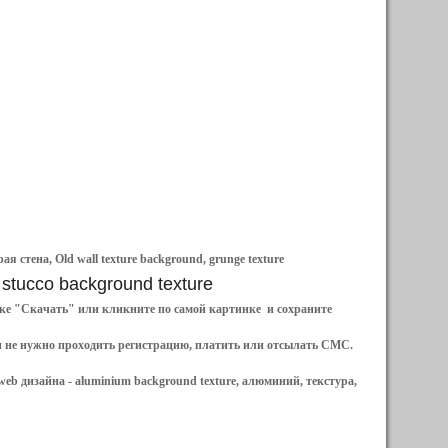
 стена, Old wall texture background, grunge texture
 stucco background texture
ылке "Скачать" или кликните по самой картинке и сохраните
и не нужно проходить регистрацию, платить или отсылать СМС.
web дизайна -
aluminium background texture, алюминий, текстура,