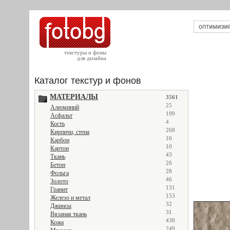
текстуры и фоны
для дизайна
Каталог текстур и фонов
МАТЕРИАЛЫ
3561
25
Алюминий
199
Асфальт
4
Кость
268
Кирпичи, стена
16
Карбон
10
Картон
43
Ткань
26
Бетон
28
Фольга
46
Золото
131
Гранит
153
Железо и метал
32
Джинсы
31
Вязаная ткань
430
Кожа
249