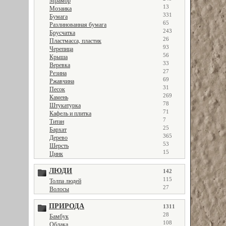
Мрамор
13
Мозаика
331
Бумага
65
Разлинованная бумага
243
Брусчатка
26
Пластмасса, пластик
93
Черепица
56
Крыша
33
Веревка
27
Резина
69
Ржавчина
31
Песок
269
Камень
78
Штукатурка
71
Кафель и плитка
7
Титан
25
Бархат
365
Дерево
53
Шерсть
15
Цинк
ЛЮДИ
142
115
Толпа людей
27
Волосы
ПРИРОДА
1311
28
Бамбук
108
Облака