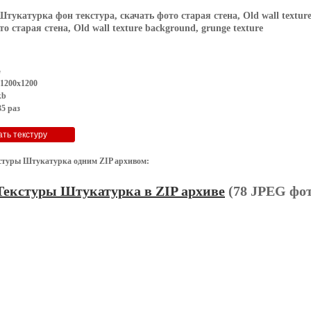
Штукатурка фон текстура, скачать фото старая стена, Old wall texture
о старая стена, Old wall texture background, grunge texture
G
 1200x1200
kb
5 раз
стуры Штукатурка одним ZIP архивом:
Текстуры Штукатурка в ZIP архиве
(78 JPEG фот