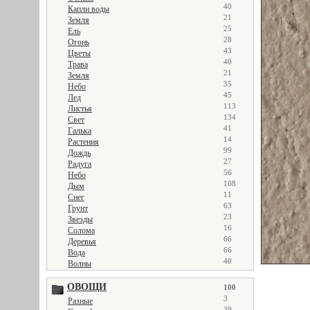
40
Капли воды
21
Земля
25
Ель
28
Огонь
43
Цветы
40
Трава
21
Земля
35
Небо
45
Лед
113
Листья
134
Свет
41
Галька
14
Растения
99
Дождь
27
Радуга
56
Небо
108
Дым
11
Снег
63
Грунт
23
Звезды
16
Солома
66
Деревья
66
Вода
40
Волны
ОВОЩИ
100
3
Разные
39