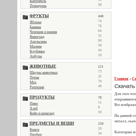
Картофель
58
Помидоры
ФРУКТЫ
448
74
Яблоки
76
Бананы
64
Черешня и вишня
32
Виноград
90
Апельсины
59
Малина
34
Клубника
19
Арбузы
ЖИВОТНЫЕ
221
73
Шкуры животных
32
Перья
Главная
»
Ск
76
Мех
Скачать 
40
Рептилии
Для того чт
ПРОДУКТЫ
78
открывшеес
11
Пиво
Все
изображ
8
Хлеб
59
Кофе и шоколад
На данной с
металл, скач
ПРЕДМЕТЫ И ВЕЩИ
250
29
Книги
Категория и
34
Пробки