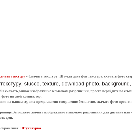
ачать текстуру
»
Скачать текстуру: Штукатурка фон текстура, скачать фото старая
текстуру: stucco, texture, download photo, background,
обы
скачать
данное
изображение в высоком разрешении
, просто перейдите по сс
я
фото
на свой компьютер.
ения
на нашем сервисе представленя совершенно
бесплатно
,
скачать фото
просто 
транице Вы можете скачать изображение в высоком разрешении для дизайна или 
ать фон
.
зображения:
Штукатурка