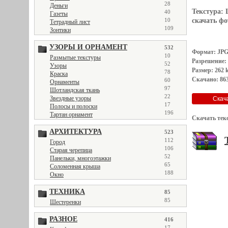
28
Деньги
Текстура:
40
Газеты
10
скачать фот
Тетрадный лист
109
Зонтики
УЗОРЫ И ОРНАМЕНТ
532
Формат: JP
10
Размытые текстуры
Разрешение:
52
Узоры
Размер: 262 
78
Краска
Скачано: 863
60
Орнаменты
97
Шотландская ткань
22
Звездные узоры
17
Полосы и полоски
196
Тартан орнамент
Скачать тек
АРХИТЕКТУРА
523
112
Город
106
Старая черепица
52
Панельки, многоэтажки
65
Соломенная крыша
188
Окно
ТЕХНИКА
85
85
Шестеренки
РАЗНОЕ
416
17