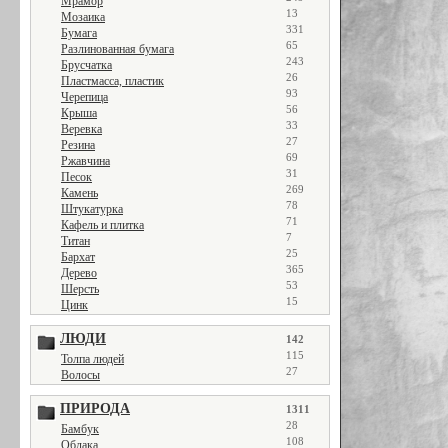
Мрамор
13
Мозаика
331
Бумага
65
Разлинованная бумага
243
Брусчатка
26
Пластмасса, пластик
93
Черепица
56
Крыша
33
Веревка
27
Резина
69
Ржавчина
31
Песок
269
Камень
78
Штукатурка
71
Кафель и плитка
7
Титан
25
Бархат
365
Дерево
53
Шерсть
15
Цинк
ЛЮДИ
142
115
Толпа людей
27
Волосы
ПРИРОДА
1311
28
Бамбук
108
Облака