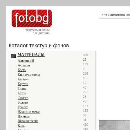
текстуры и фоны
для дизайна
Каталог текстур и фонов
МАТЕРИАЛЫ
3561
25
Алюминий
199
Асфальт
4
Кость
268
Кирпичи, стена
16
Карбон
10
Картон
43
Ткань
26
Бетон
28
Фольга
46
Золото
131
Гранит
153
Железо и метал
32
Джинсы
31
Вязаная ткань
430
Кожа
249