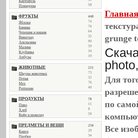
Картофель
58
Помидоры
Главна
ФРУКТЫ
448
74
Яблоки
текстура
76
Бананы
64
Черешня и вишня
grunge t
32
Виноград
90
Апельсины
59
Малина
Скача
34
Клубника
19
Арбузы
photo
ЖИВОТНЫЕ
221
73
Шкуры животных
Для тог
32
Перья
76
Мех
40
Рептилии
разреш
ПРОДУКТЫ
78
по само
11
Пиво
8
Хлеб
компью
59
Кофе и шоколад
ПРЕДМЕТЫ И ВЕЩИ
250
Все
изо
29
Книги
34
Пробки