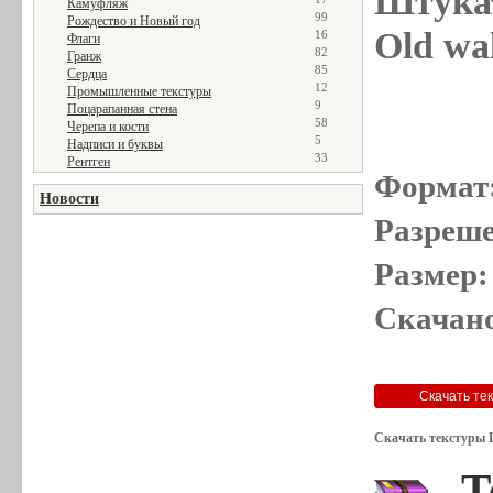
Штукат
Камуфляж
99
Рождество и Новый год
Old wal
16
Флаги
82
Гранж
85
Сердца
12
Промышленные текстуры
9
Поцарапанная стена
58
Черепа и кости
5
Надписи и буквы
33
Рентген
Формат
Новости
Разреше
Размер:
Скачано
Скачать текстуры 
Т