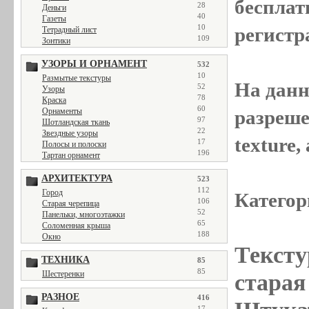
бесплат
28
Деньги
40
Газеты
10
регистр
Тетрадный лист
109
Зонтики
УЗОРЫ И ОРНАМЕНТ
532
10
Размытые текстуры
На данн
52
Узоры
78
Краска
60
разреше
Орнаменты
97
Шотландская ткань
22
Звездные узоры
texture
17
Полосы и полоски
196
Тартан орнамент
АРХИТЕКТУРА
523
112
Город
Категор
106
Старая черепица
52
Панельки, многоэтажки
65
Соломенная крыша
188
Окно
Тексту
ТЕХНИКА
85
85
Шестеренки
старая 
РАЗНОЕ
416
17