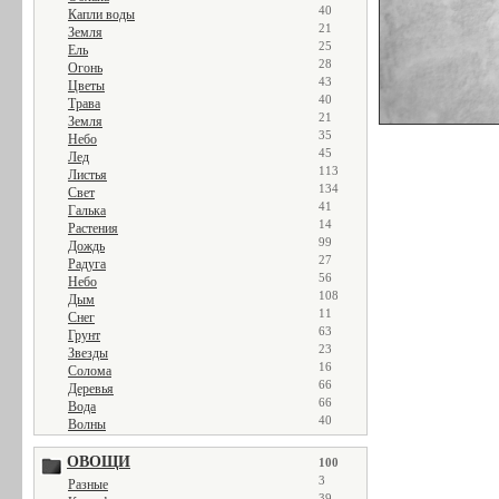
40
Капли воды
21
Земля
25
Ель
28
Огонь
43
Цветы
40
Трава
21
Земля
35
Небо
45
Лед
113
Листья
134
Свет
41
Галька
14
Растения
99
Дождь
27
Радуга
56
Небо
108
Дым
11
Снег
63
Грунт
23
Звезды
16
Солома
66
Деревья
66
Вода
40
Волны
ОВОЩИ
100
3
Разные
39