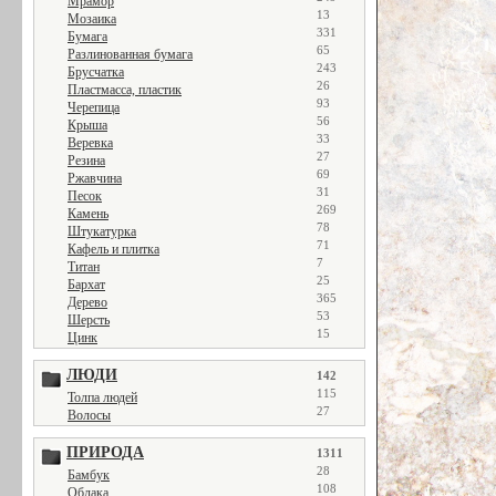
Мрамор
13
Мозаика
331
Бумага
65
Разлинованная бумага
243
Брусчатка
26
Пластмасса, пластик
93
Черепица
56
Крыша
33
Веревка
27
Резина
69
Ржавчина
31
Песок
269
Камень
78
Штукатурка
71
Кафель и плитка
7
Титан
25
Бархат
365
Дерево
53
Шерсть
15
Цинк
ЛЮДИ
142
115
Толпа людей
27
Волосы
ПРИРОДА
1311
28
Бамбук
108
Облака