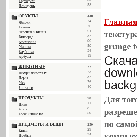
Картофель
58
Помидоры
ФРУКТЫ
448
Главна
74
Яблоки
76
Бананы
64
текстура
Черешня и вишня
32
Виноград
90
Апельсины
grunge t
59
Малина
34
Клубника
19
Скачат
Арбузы
ЖИВОТНЫЕ
221
downl
73
Шкуры животных
32
Перья
backg
76
Мех
40
Рептилии
Для тог
ПРОДУКТЫ
78
11
Пиво
8
разреш
Хлеб
59
Кофе и шоколад
по само
ПРЕДМЕТЫ И ВЕЩИ
250
29
Книги
компью
34
Пробки