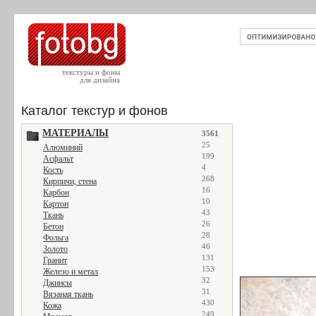
текстуры и фоны
для дизайна
Каталог текстур и фонов
МАТЕРИАЛЫ
3561
25
Алюминий
199
Асфальт
4
Кость
268
Кирпичи, стена
16
Карбон
10
Картон
43
Ткань
26
Бетон
28
Фольга
46
Золото
131
Гранит
153
Железо и метал
32
Джинсы
31
Вязаная ткань
430
Кожа
249