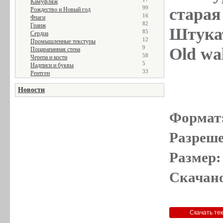
Камуфляж
99
старая 
Рождество и Новый год
16
Флаги
82
Гранж
Штукат
85
Сердца
12
Промышленные текстуры
9
Old wal
Поцарапанная стена
58
Черепа и кости
5
Надписи и буквы
33
Рентген
Новости
Формат
Разреше
Размер:
Скачано