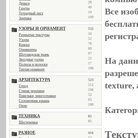
28
Деньги
40
Газеты
Все
изо
10
Тетрадный лист
109
Зонтики
бесплат
УЗОРЫ И ОРНАМЕНТ
532
регистр
10
Размытые текстуры
52
Узоры
78
Краска
60
Орнаменты
97
Шотландская ткань
На данн
22
Звездные узоры
17
Полосы и полоски
196
Тартан орнамент
разреше
АРХИТЕКТУРА
523
texture
112
Город
106
Старая черепица
52
Панельки, многоэтажки
65
Соломенная крыша
188
Окно
Категор
ТЕХНИКА
85
85
Шестеренки
Тексту
РАЗНОЕ
416
17