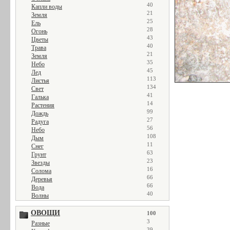
40
Капли воды
21
Земля
25
Ель
28
Огонь
43
Цветы
40
Трава
21
Земля
35
Небо
45
Лед
113
Листья
134
Свет
41
Галька
14
Растения
99
Дождь
27
Радуга
56
Небо
108
Дым
11
Снег
63
Грунт
23
Звезды
16
Солома
66
Деревья
66
Вода
40
Волны
ОВОЩИ
100
3
Разные
39