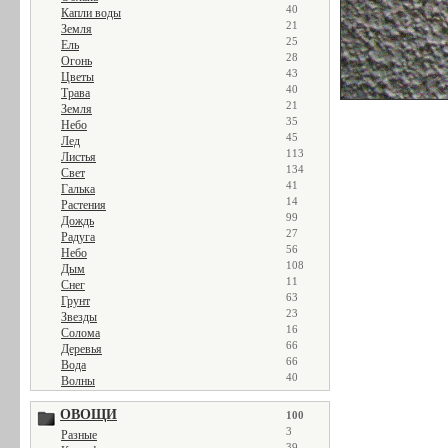
40
Капли воды
21
Земля
25
Ель
28
Огонь
43
Цветы
40
Трава
21
Земля
35
Небо
45
Лед
113
Листья
134
Свет
41
Галька
14
Растения
99
Дождь
27
Радуга
56
Небо
108
Дым
11
Снег
63
Грунт
23
Звезды
16
Солома
66
Деревья
66
Вода
40
Волны
ОВОЩИ
100
3
Разные
39