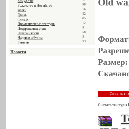
Old wal
Камуфляж
99
Рождество и Новый год
16
Флаги
82
Гранж
85
Сердца
12
Промышленные текстуры
9
Поцарапанная стена
58
Черепа и кости
Формат
5
Надписи и буквы
33
Рентген
Разреше
Новости
Размер:
Скачано
Скачать текстуры 
Т