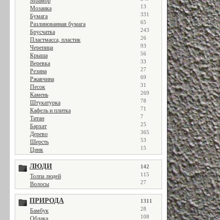
Мрамор
13
Мозаика
331
Бумага
65
Разлинованная бумага
243
Брусчатка
26
Пластмасса, пластик
93
Черепица
56
Крыша
33
Веревка
27
Резина
69
Ржавчина
31
Песок
269
Камень
78
Штукатурка
71
Кафель и плитка
7
Титан
25
Бархат
365
Дерево
53
Шерсть
15
Цинк
ЛЮДИ
142
115
Толпа людей
27
Волосы
ПРИРОДА
1311
28
Бамбук
108
Облака