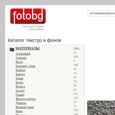
текстуры и фоны
для дизайна
Каталог текстур и фонов
МАТЕРИАЛЫ
3561
25
Алюминий
199
Асфальт
4
Кость
268
Кирпичи, стена
16
Карбон
10
Картон
43
Ткань
26
Бетон
28
Фольга
46
Золото
131
Гранит
153
Железо и метал
32
Джинсы
31
Вязаная ткань
430
Кожа
249