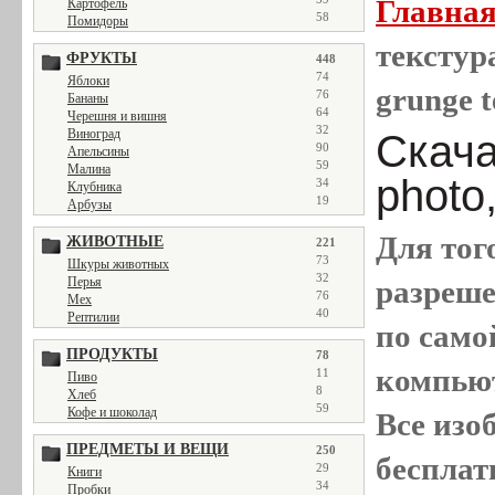
Главна
Картофель
58
Помидоры
текстура
ФРУКТЫ
448
74
Яблоки
grunge t
76
Бананы
64
Черешня и вишня
32
Виноград
Скача
90
Апельсины
59
Малина
photo
34
Клубника
19
Арбузы
Для тог
ЖИВОТНЫЕ
221
73
Шкуры животных
32
Перья
разреш
76
Мех
40
Рептилии
по само
ПРОДУКТЫ
78
компью
11
Пиво
8
Хлеб
59
Кофе и шоколад
Все
изо
ПРЕДМЕТЫ И ВЕЩИ
250
бесплат
29
Книги
34
Пробки