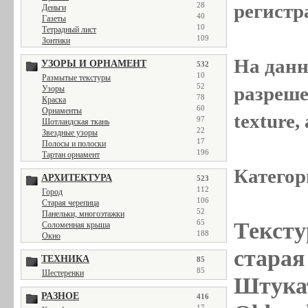
регистр
28
Деньги
40
Газеты
10
Тетрадный лист
109
Зонтики
На данн
УЗОРЫ И ОРНАМЕНТ
532
10
Размытые текстуры
52
разреше
Узоры
78
Краска
60
Орнаменты
texture
97
Шотландская ткань
22
Звездные узоры
17
Полосы и полоски
196
Тартан орнамент
Категор
АРХИТЕКТУРА
523
112
Город
106
Старая черепица
52
Панельки, многоэтажки
65
Тексту
Соломенная крыша
188
Окно
старая 
ТЕХНИКА
85
85
Шестеренки
Штукат
РАЗНОЕ
416
17