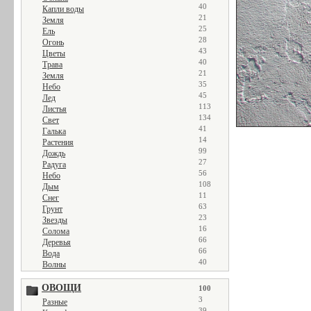
40
Капли воды
21
Земля
25
Ель
28
Огонь
43
Цветы
40
Трава
21
Земля
35
Небо
45
Лед
113
Листья
134
Свет
41
Галька
14
Растения
99
Дождь
27
Радуга
56
Небо
108
Дым
11
Снег
63
Грунт
23
Звезды
16
Солома
66
Деревья
66
Вода
40
Волны
ОВОЩИ
100
3
Разные
39