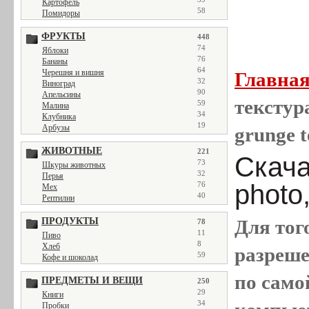
Картофель
58
Помидоры
ФРУКТЫ
448
74
Яблоки
76
Бананы
64
Черешня и вишня
Главна
32
Виноград
90
Апельсины
текстура
59
Малина
34
Клубника
19
Арбузы
grunge t
ЖИВОТНЫЕ
221
Скача
73
Шкуры животных
32
Перья
photo
76
Мех
40
Рептилии
ПРОДУКТЫ
Для тог
78
11
Пиво
8
Хлеб
разреш
59
Кофе и шоколад
по само
ПРЕДМЕТЫ И ВЕЩИ
250
29
Книги
34
Пробки