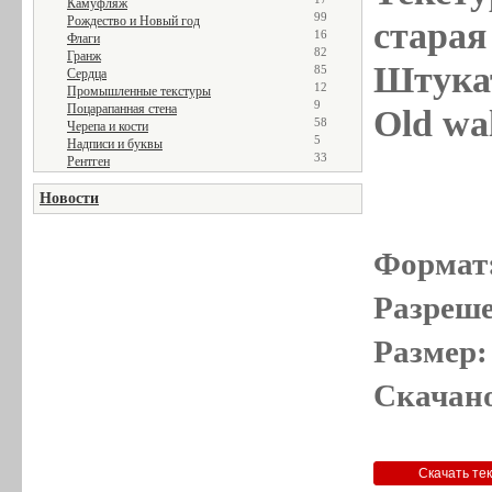
Камуфляж
99
Рождество и Новый год
старая 
16
Флаги
82
Гранж
Штукат
85
Сердца
12
Промышленные текстуры
9
Поцарапанная стена
Old wal
58
Черепа и кости
5
Надписи и буквы
33
Рентген
Новости
Формат
Разреше
Размер:
Скачано