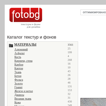
текстуры и фоны
для дизайна
Каталог текстур и фонов
МАТЕРИАЛЫ
3561
25
Алюминий
199
Асфальт
4
Кость
268
Кирпичи, стена
16
Карбон
10
Картон
43
Ткань
26
Бетон
28
Фольга
46
Золото
131
Гранит
153
Железо и метал
32
Джинсы
31
Вязаная ткань
430
Кожа
249