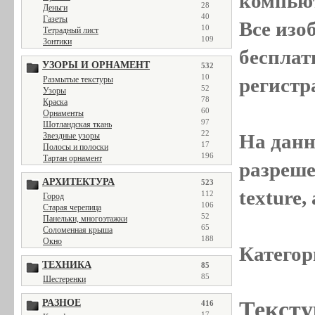
компью
28
Деньги
40
Газеты
Все
изо
10
Тетрадный лист
109
Зонтики
бесплат
УЗОРЫ И ОРНАМЕНТ
532
10
регистр
Размытые текстуры
52
Узоры
78
Краска
60
Орнаменты
97
Шотландская ткань
22
На данн
Звездные узоры
17
Полосы и полоски
196
Тартан орнамент
разреше
АРХИТЕКТУРА
523
texture
112
Город
106
Старая черепица
52
Панельки, многоэтажки
65
Соломенная крыша
188
Окно
Категор
ТЕХНИКА
85
85
Шестеренки
Тексту
РАЗНОЕ
416
17