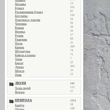
Мрамор
13
Мозаика
331
Бумага
65
Разлинованная бумага
243
Брусчатка
26
Пластмасса, пластик
93
Черепица
56
Крыша
33
Веревка
27
Резина
69
Ржавчина
31
Песок
269
Камень
78
Штукатурка
71
Кафель и плитка
7
Титан
25
Бархат
365
Дерево
53
Шерсть
15
Цинк
ЛЮДИ
142
115
Толпа людей
27
Волосы
ПРИРОДА
1311
28
Бамбук
108
Облака