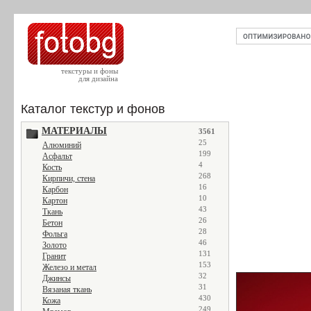
текстуры и фоны
для дизайна
Каталог текстур и фонов
МАТЕРИАЛЫ
3561
25
Алюминий
199
Асфальт
4
Кость
268
Кирпичи, стена
16
Карбон
10
Картон
43
Ткань
26
Бетон
28
Фольга
46
Золото
131
Гранит
153
Железо и метал
32
Джинсы
31
Вязаная ткань
430
Кожа
249