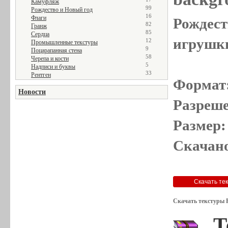
Камуфляж
99
Рождество и Новый год
16
Флаги
Рождест
82
Гранж
85
Сердца
игрушки
12
Промышленные текстуры
9
Поцарапанная стена
58
Черепа и кости
5
Надписи и буквы
33
Рентген
Формат
Новости
Разреше
Размер:
Скачано
Скачать текстуры Р
Т