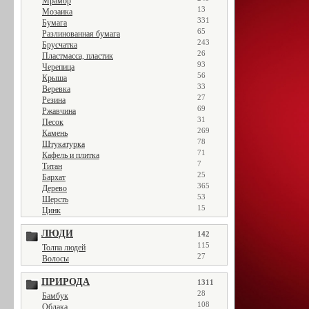
Мрамор
13
Мозаика
331
Бумага
65
Разлинованная бумага
243
Брусчатка
26
Пластмасса, пластик
93
Черепица
56
Крыша
33
Веревка
27
Резина
69
Ржавчина
31
Песок
269
Камень
78
Штукатурка
71
Кафель и плитка
7
Титан
25
Бархат
365
Дерево
53
Шерсть
15
Цинк
ЛЮДИ
142
115
Толпа людей
27
Волосы
ПРИРОДА
1311
28
Бамбук
108
Облака