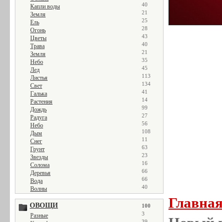
40
Капли воды
21
Земля
25
Ель
28
Огонь
43
Цветы
40
Трава
21
Земля
35
Небо
45
Лед
113
Листья
134
Свет
41
Галька
14
Растения
99
Дождь
27
Радуга
56
Небо
108
Дым
11
Снег
63
Грунт
23
Звезды
16
Солома
66
Деревья
66
Вода
40
Волны
Главна
ОВОЩИ
100
3
Разные
39