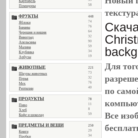
Новый г
Картофель
58
Помидоры
текстур
ФРУКТЫ
448
74
Скача
Яблоки
76
Бананы
64
Черешня и вишня
Christ
32
Виноград
90
Апельсины
59
backg
Малина
34
Клубника
19
Арбузы
Для тог
ЖИВОТНЫЕ
221
73
Шкуры животных
разреш
32
Перья
76
Мех
40
по само
Рептилии
ПРОДУКТЫ
78
компью
11
Пиво
8
Хлеб
Все
изо
59
Кофе и шоколад
бесплат
ПРЕДМЕТЫ И ВЕЩИ
250
29
Книги
34
Пробки