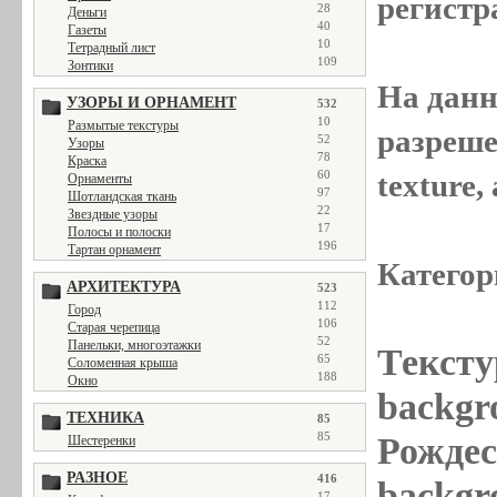
регистр
28
Деньги
40
Газеты
10
Тетрадный лист
109
Зонтики
На данн
УЗОРЫ И ОРНАМЕНТ
532
10
Размытые текстуры
разреше
52
Узоры
78
Краска
texture
60
Орнаменты
97
Шотландская ткань
22
Звездные узоры
17
Полосы и полоски
196
Тартан орнамент
Категор
АРХИТЕКТУРА
523
112
Город
106
Старая черепица
52
Панельки, многоэтажки
Тексту
65
Соломенная крыша
188
Окно
backgr
ТЕХНИКА
85
85
Рождес
Шестеренки
РАЗНОЕ
416
backgr
17