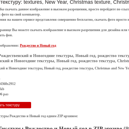
текстуру: textures, New Year, Christmas texture, Chri
обы
скачать
данное
изображение в высоком разрешении
, просто перейдите по сс
я
фото
на свой компьютер.
ения
на нашем сервисе представленя совершенно
бесплатно
,
скачать фото
просто 
транице Вы можете скачать изображение в высоком разрешении для дизайна или 
ать фон
.
зображения:
Рождество и Новый год
Рождественский и Новогодние текстуры, Новый год, рождество текстур
ский и Новогодние текстуры, Новый год, рождество текстура, Christm
ий и Новогодние текстуры, Новый год, рождество текстура, Christmas and New Ye
G
 4368x2912
 kb
6 раз
стуры Рождество и Новый год одним ZIP архивом:
Текстуры Рождество и Новый год в ZIP архиве
(9