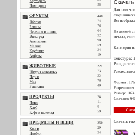
Картофель
Скачать 
58
Помидоры
Для того чт
открывшеес
ФРУКТЫ
448
Все
изображ
74
Яблоки
76
Бананы
64
На данной с
Черешня и вишня
32
Виноград
металл, скач
90
Апельсины
59
Малина
Категория и
34
Клубника
19
Арбузы
Текстура:
Рождествен
ЖИВОТНЫЕ
221
73
Рождественск
Шкуры животных
32
Перья
76
Мех
Формат: JP
40
Рептилии
Разрешение:
Размер: 1074
ПРОДУКТЫ
78
Скачано: 640
11
Пиво
8
Хлеб
59
Кофе и шоколад
Скачать тек
ПРЕДМЕТЫ И ВЕЩИ
250
29
Книги
34
Пробки