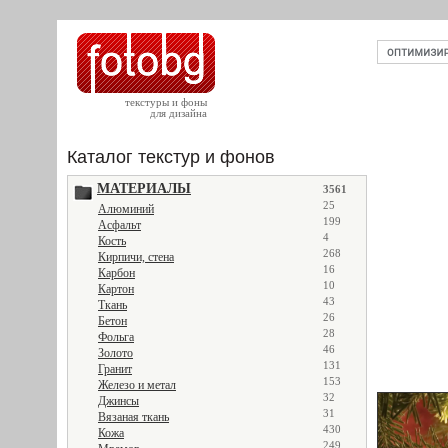
текстуры и фоны
для дизайна
Каталог текстур и фонов
МАТЕРИАЛЫ
3561
25
Алюминий
199
Асфальт
4
Кость
268
Кирпичи, стена
16
Карбон
10
Картон
43
Ткань
26
Бетон
28
Фольга
46
Золото
131
Гранит
153
Железо и метал
32
Джинсы
31
Вязаная ткань
430
Кожа
249