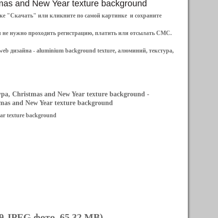
stmas and New Year texture background
ылке "Скачать" или кликните по самой картинке и сохраните
и не нужно проходить регистрацию, платить или отсылать СМС.
web дизайна -
aluminium background texture, алюминий, текстура,
а, Christmas and New Year texture background
-
as and New Year texture background
ar texture background
9 JPEG фото, 65.32 MB)