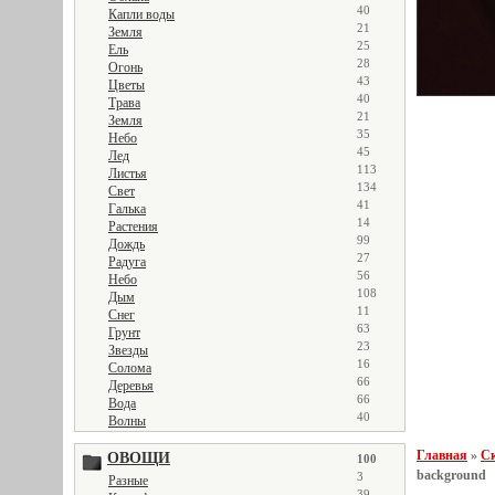
40
Капли воды
21
Земля
25
Ель
28
Огонь
43
Цветы
40
Трава
21
Земля
35
Небо
45
Лед
113
Листья
134
Свет
41
Галька
14
Растения
99
Дождь
27
Радуга
56
Небо
108
Дым
11
Снег
63
Грунт
23
Звезды
16
Солома
66
Деревья
66
Вода
40
Волны
Главная
»
Ск
ОВОЩИ
100
background
3
Разные
39