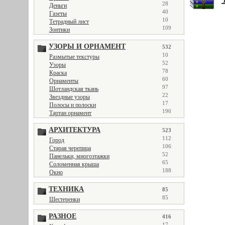
28
Деньги
40
Газеты
10
Тетрадный лист
109
Зонтики
УЗОРЫ И ОРНАМЕНТ
532
10
Размытые текстуры
52
Узоры
78
Краска
60
Орнаменты
97
Шотландская ткань
22
Звездные узоры
17
Полосы и полоски
196
Тартан орнамент
АРХИТЕКТУРА
523
112
Город
106
Старая черепица
52
Панельки, многоэтажки
65
Соломенная крыша
188
Окно
ТЕХНИКА
85
85
Шестеренки
РАЗНОЕ
416
17