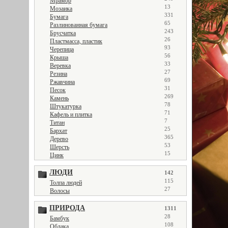
Мрамор
13
Мозаика
331
Бумага
65
Разлинованная бумага
243
Брусчатка
26
Пластмасса, пластик
93
Черепица
56
Крыша
33
Веревка
27
Резина
69
Ржавчина
31
Песок
269
Камень
78
Штукатурка
71
Кафель и плитка
7
Титан
25
Бархат
365
Дерево
53
Шерсть
15
Цинк
ЛЮДИ
142
115
Толпа людей
27
Волосы
ПРИРОДА
1311
28
Бамбук
108
Облака