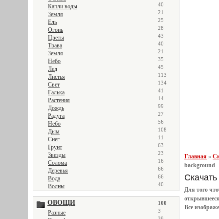
40
Капли воды
21
Земля
25
Ель
28
Огонь
43
Цветы
40
Трава
21
Земля
35
Небо
45
Лед
113
Листья
134
Свет
41
Галька
14
Растения
99
Дождь
27
Радуга
56
Небо
108
Дым
11
Снег
63
Грунт
23
Звезды
Главная
»
Ск
16
Солома
background
66
Деревья
Скачать 
66
Вода
40
Волны
Для того чт
открывшеес
ОВОЩИ
100
Все
изображ
3
Разные
39