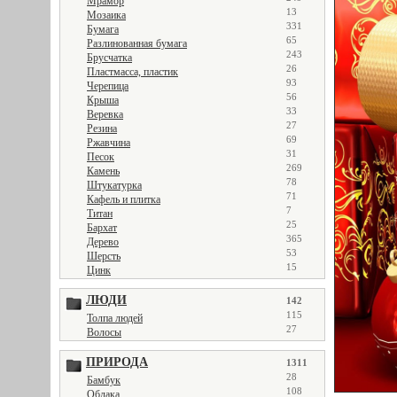
Мрамор
13
Мозаика
331
Бумага
65
Разлинованная бумага
243
Брусчатка
26
Пластмасса, пластик
93
Черепица
56
Крыша
33
Веревка
27
Резина
69
Ржавчина
31
Песок
269
Камень
78
Штукатурка
71
Кафель и плитка
7
Титан
25
Бархат
365
Дерево
53
Шерсть
15
Цинк
ЛЮДИ
142
115
Толпа людей
27
Волосы
ПРИРОДА
1311
28
Бамбук
108
Облака