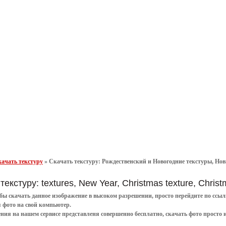
ачать текстуру
»
Скачать текстуру: Рождественский и Новогодние текстуры, Новы
текстуру: textures, New Year, Christmas texture, Chri
обы
скачать
данное
изображение в высоком разрешении
, просто перейдите по сс
я
фото
на свой компьютер.
ения
на нашем сервисе представленя совершенно
бесплатно
,
скачать фото
просто 