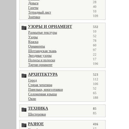
28
Деньги
40
Газеты
10
Тетрадный лист
109
Зонтики
УЗОРЫ И ОРНАМЕНТ
532
10
Размытые текстуры
52
Узоры
78
Краска
60
Орнаменты
97
Шотландская ткань
22
Звездные узоры
17
Полосы и полоски
196
Тартан орнамент
АРХИТЕКТУРА
523
112
Город
106
Старая черепица
52
Панельки, многоэтажки
65
Соломенная крыша
188
Окно
ТЕХНИКА
85
85
Шестеренки
РАЗНОЕ
416
17