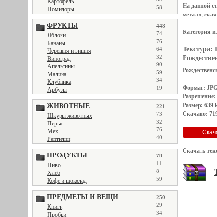
Картофель
На данной с
58
Помидоры
металл, скач
ФРУКТЫ
448
Категория и
74
Яблоки
76
Бананы
Текстура:
64
Черешня и вишня
32
Рождествен
Виноград
90
Апельсины
Рождественск
59
Малина
34
Клубника
Формат: JP
19
Арбузы
Разрешение:
Размер: 639 
ЖИВОТНЫЕ
221
Скачано: 719
73
Шкуры животных
32
Перья
76
Мех
40
Рептилии
Скачать тек
ПРОДУКТЫ
78
11
Пиво
8
Хлеб
59
Кофе и шоколад
ПРЕДМЕТЫ И ВЕЩИ
250
29
Книги
34
Пробки