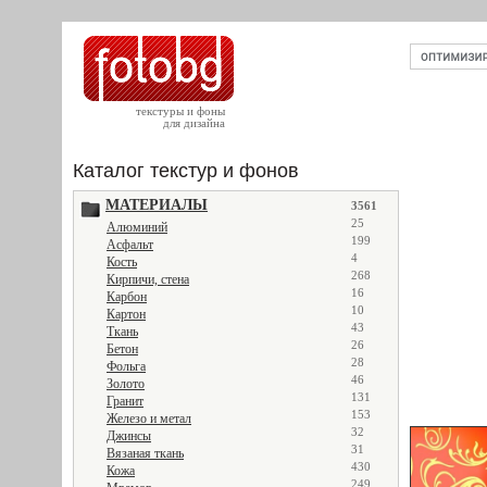
текстуры и фоны
для дизайна
Каталог текстур и фонов
МАТЕРИАЛЫ
3561
25
Алюминий
199
Асфальт
4
Кость
268
Кирпичи, стена
16
Карбон
10
Картон
43
Ткань
26
Бетон
28
Фольга
46
Золото
131
Гранит
153
Железо и метал
32
Джинсы
31
Вязаная ткань
430
Кожа
249