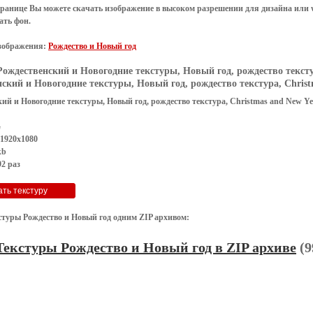
транице Вы можете скачать изображение в высоком разрешении для дизайна или 
ать фон
.
зображения:
Рождество и Новый год
Рождественский и Новогодние текстуры, Новый год, рождество текстур
ский и Новогодние текстуры, Новый год, рождество текстура, Christm
ий и Новогодние текстуры, Новый год, рождество текстура, Christmas and New Ye
G
 1920x1080
kb
2 раз
стуры Рождество и Новый год одним ZIP архивом:
Текстуры Рождество и Новый год в ZIP архиве
(9