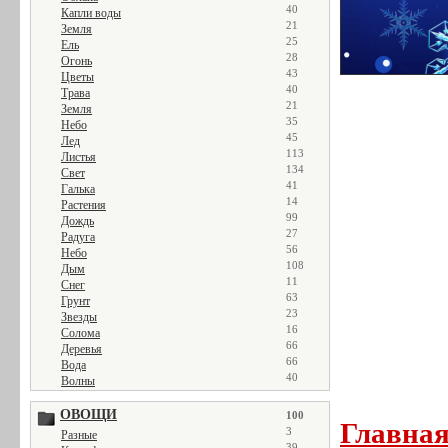
40
Капли воды
21
Земля
25
Ель
28
Огонь
43
Цветы
40
Трава
21
Земля
35
Небо
45
Лед
113
Листья
134
Свет
41
Галька
14
Растения
99
Дождь
27
Радуга
56
Небо
108
Дым
11
Снег
63
Грунт
23
Звезды
16
Солома
66
Деревья
66
Вода
40
Волны
ОВОЩИ
100
Главна
3
Разные
39