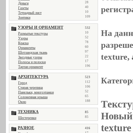
28
Деньги
регистр
40
Газеты
10
Тетрадный лист
109
Зонтики
УЗОРЫ И ОРНАМЕНТ
532
На данн
10
Размытые текстуры
52
Узоры
разреше
78
Краска
60
Орнаменты
97
Шотландская ткань
texture
22
Звездные узоры
17
Полосы и полоски
196
Тартан орнамент
АРХИТЕКТУРА
523
Категор
112
Город
106
Старая черепица
52
Панельки, многоэтажки
65
Соломенная крыша
Тексту
188
Окно
ТЕХНИКА
85
Новый 
85
Шестеренки
textur
РАЗНОЕ
416
17