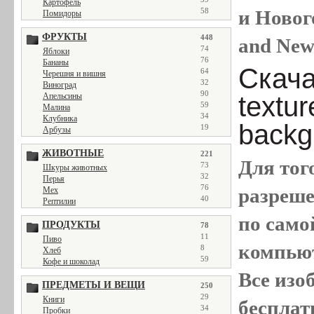
Картофель
и Новог
58
Помидоры
ФРУКТЫ
448
and New
74
Яблоки
76
Бананы
Скача
64
Черешня и вишня
32
Виноград
90
textu
Апельсины
59
Малина
34
Клубника
backg
19
Арбузы
ЖИВОТНЫЕ
221
Для тог
73
Шкуры животных
32
Перья
76
разреш
Мех
40
Рептилии
по само
ПРОДУКТЫ
78
11
Пиво
компью
8
Хлеб
59
Кофе и шоколад
Все
изо
ПРЕДМЕТЫ И ВЕЩИ
250
29
Книги
бесплат
34
Пробки