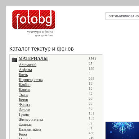
текстуры и фоны
для дизайна
Каталог текстур и фонов
МАТЕРИАЛЫ
3561
25
Алюминий
199
Асфальт
4
Кость
268
Кирпичи, стена
16
Карбон
10
Картон
43
Ткань
26
Бетон
28
Фольга
46
Золото
131
Гранит
153
Железо и метал
32
Джинсы
31
Вязаная ткань
430
Кожа
249