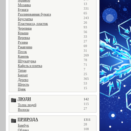
Мрамор
13
Мозаика
331
Бумага
65
Разлинованная бумага
243
Брусчатка
26
Пластмасса, пластик
93
Черепица
56
Крыша
33
Веревка
27
Резина
69
Ржавчина
31
Песок
269
Камень
78
Штукатурка
71
Кафель и плитка
7
Титан
25
Бархат
365
Дерево
53
Шерсть
15
Цинк
ЛЮДИ
142
115
Толпа людей
27
Волосы
ПРИРОДА
1311
28
Бамбук
108
Облака