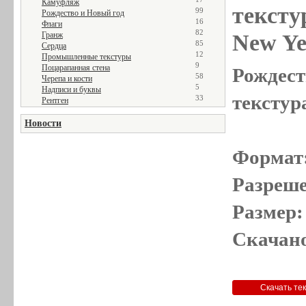
Камуфляж
тексту
99
Рождество и Новый год
16
Флаги
82
New Ye
Гранж
85
Сердца
12
Промышленные текстуры
9
Поцарапанная стена
Рождест
58
Черепа и кости
5
Надписи и буквы
текстур
33
Рентген
Новости
Формат
Разреше
Размер:
Скачано