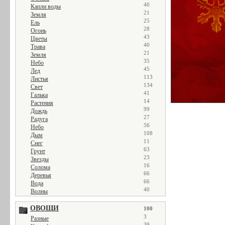
40
Капли воды
21
Земля
25
Ель
28
Огонь
43
Цветы
40
Трава
21
Земля
35
Небо
45
Лед
113
Листья
134
Свет
41
Галька
14
Растения
99
Дождь
27
Радуга
56
Небо
108
Дым
11
Снег
63
Грунт
23
Звезды
16
Солома
66
Деревья
66
Вода
40
Волны
ОВОЩИ
100
3
Разные
39