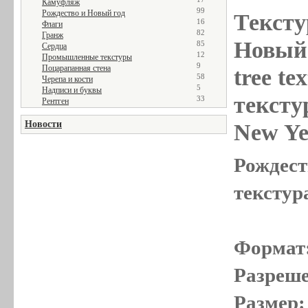
Камуфляж
99
Рождество и Новый год
Тексту
16
Флаги
82
Гранж
Новый 
85
Сердца
12
Промышленные текстуры
9
Поцарапанная стена
tree te
58
Черепа и кости
5
Надписи и буквы
тексту
33
Рентген
Новости
New Ye
Рождест
текстура
Формат
Разреше
Размер: