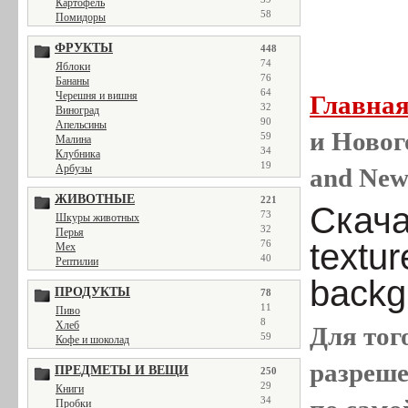
Картофель
58
Помидоры
ФРУКТЫ
448
74
Яблоки
76
Бананы
64
Черешня и вишня
Главна
32
Виноград
90
Апельсины
и Новог
59
Малина
34
Клубника
19
Арбузы
and New 
ЖИВОТНЫЕ
221
Скача
73
Шкуры животных
32
Перья
textur
76
Мех
40
Рептилии
backg
ПРОДУКТЫ
78
11
Пиво
8
Хлеб
Для тог
59
Кофе и шоколад
разреш
ПРЕДМЕТЫ И ВЕЩИ
250
29
Книги
34
Пробки