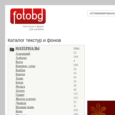
текстуры и фоны
для дизайна
Каталог текстур и фонов
МАТЕРИАЛЫ
3561
25
Алюминий
199
Асфальт
4
Кость
268
Кирпичи, стена
16
Карбон
10
Картон
43
Ткань
26
Бетон
28
Фольга
46
Золото
131
Гранит
153
Железо и метал
32
Джинсы
31
Вязаная ткань
430
Кожа
249