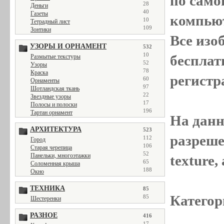
по само
28
Деньги
40
Газеты
компью
10
Тетрадный лист
109
Зонтики
Все
изо
УЗОРЫ И ОРНАМЕНТ
532
10
бесплат
Размытые текстуры
52
Узоры
78
Краска
регистр
60
Орнаменты
97
Шотландская ткань
22
Звездные узоры
17
Полосы и полоски
196
Тартан орнамент
На данн
АРХИТЕКТУРА
523
разреше
112
Город
106
Старая черепица
52
Панельки, многоэтажки
texture
65
Соломенная крыша
188
Окно
ТЕХНИКА
85
Категор
85
Шестеренки
РАЗНОЕ
416
17