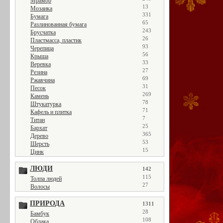
Мрамор
13
Мозаика
331
Бумага
65
Разлинованная бумага
243
Брусчатка
26
Пластмасса, пластик
93
Черепица
56
Крыша
33
Веревка
27
Резина
69
Ржавчина
31
Песок
269
Камень
78
Штукатурка
71
Кафель и плитка
7
Титан
25
Бархат
365
Дерево
53
Шерсть
15
Цинк
ЛЮДИ
142
115
Толпа людей
27
Волосы
ПРИРОДА
1311
28
Бамбук
108
Облака