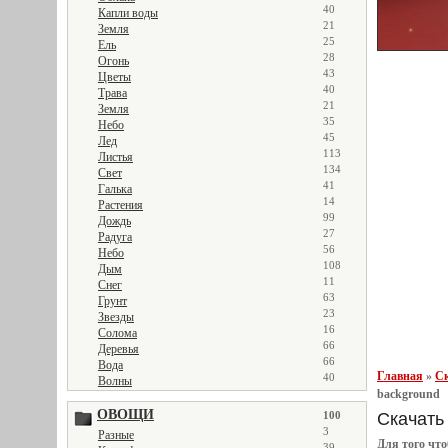
40
Капли воды
21
Земля
25
Ель
28
Огонь
43
Цветы
40
Трава
21
Земля
35
Небо
45
Лед
113
Листья
134
Свет
41
Галька
14
Растения
99
Дождь
27
Радуга
56
Небо
108
Дым
11
Снег
63
Грунт
23
Звезды
16
Солома
66
Деревья
66
Вода
Главная
»
Ск
40
Волны
background
ОВОЩИ
Скачать 
100
3
Разные
Для того чт
39