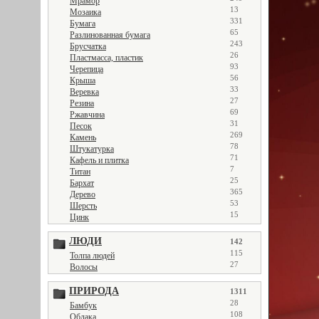
Мрамор
13
Мозаика
331
Бумага
65
Разлинованная бумага
243
Брусчатка
26
Пластмасса, пластик
93
Черепица
56
Крыша
33
Веревка
27
Резина
69
Ржавчина
31
Песок
269
Камень
78
Штукатурка
71
Кафель и плитка
7
Титан
25
Бархат
365
Дерево
53
Шерсть
15
Цинк
ЛЮДИ
142
115
Толпа людей
27
Волосы
ПРИРОДА
1311
28
Бамбук
108
Облака