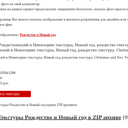
я
фото
на свой компьютер.
ения
на нашем сервисе представленя совершенно
бесплатно
,
скачать фото
просто 
транице Вы можете скачать изображение в высоком разрешении для дизайна или 
ать фон
.
зображения:
Рождество и Новый год
Рождественский и Новогодние текстуры, Новый год, рождество текстур
ский и Новогодние текстуры, Новый год, рождество текстура, Christm
ий и Новогодние текстуры, Новый год, рождество текстура, Christmas and New Ye
G
 1920x1200
kb
3 раз
стуры Рождество и Новый год одним ZIP архивом:
Текстуры Рождество и Новый год в ZIP архиве
(9