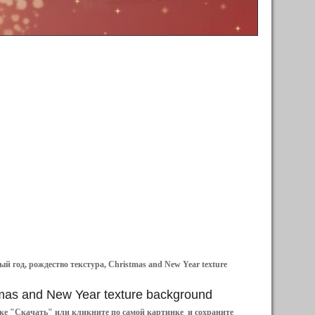
й год, рождество текстура, Christmas and New Year texture
stmas and New Year texture background
ылке "Скачать" или кликните по самой картинке и сохраните