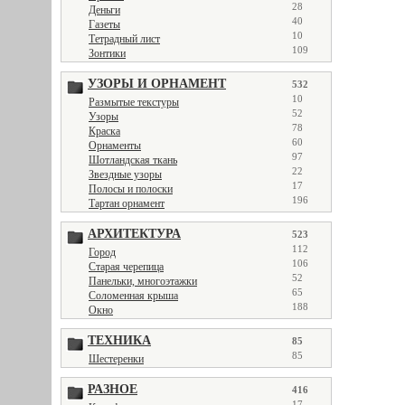
28
Деньги
40
Газеты
10
Тетрадный лист
109
Зонтики
УЗОРЫ И ОРНАМЕНТ
532
10
Размытые текстуры
52
Узоры
78
Краска
60
Орнаменты
97
Шотландская ткань
22
Звездные узоры
17
Полосы и полоски
196
Тартан орнамент
АРХИТЕКТУРА
523
112
Город
106
Старая черепица
52
Панельки, многоэтажки
65
Соломенная крыша
188
Окно
ТЕХНИКА
85
85
Шестеренки
РАЗНОЕ
416
17