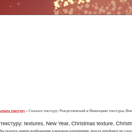
ачать текстуру
»
Скачать текстуру: Рождественский и Новогодние текстуры, Новы
текстуру: textures, New Year, Christmas texture, Chri
обы
скачать
данное
изображение в высоком разрешении
, просто перейдите по сс