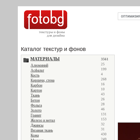
текстуры и фоны
для дизайна
Каталог текстур и фонов
МАТЕРИАЛЫ
3561
25
Алюминий
199
Асфальт
4
Кость
268
Кирпичи, стена
16
Карбон
10
Картон
43
Ткань
26
Бетон
28
Фольга
46
Золото
131
Гранит
153
Железо и метал
32
Джинсы
31
Вязаная ткань
430
Кожа
249