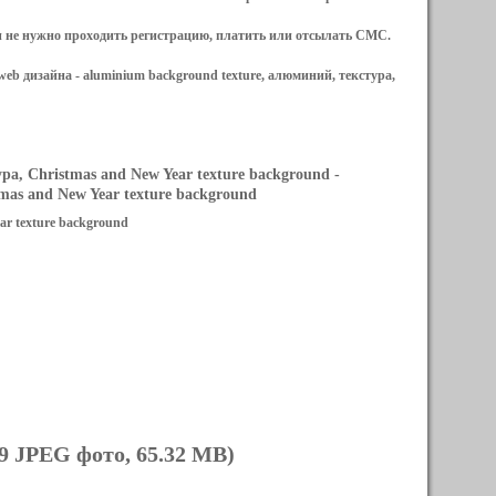
и не нужно проходить регистрацию, платить или отсылать СМС.
web дизайна -
aluminium background texture, алюминий, текстура,
а, Christmas and New Year texture background
-
as and New Year texture background
ar texture background
9 JPEG фото, 65.32 MB)