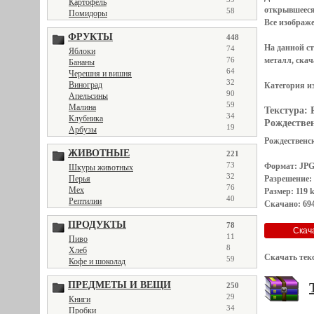
Картофель
открывшеес
58
Помидоры
Все
изображ
ФРУКТЫ
448
На данной с
74
Яблоки
металл, скач
76
Бананы
64
Черешня и вишня
32
Виноград
Категория и
90
Апельсины
59
Малина
Текстура:
34
Клубника
Рождествен
19
Арбузы
Рождественск
ЖИВОТНЫЕ
221
73
Формат: JP
Шкуры животных
32
Разрешение:
Перья
76
Мех
Размер: 119 
40
Рептилии
Скачано: 694
ПРОДУКТЫ
78
11
Пиво
8
Хлеб
Скачать тек
59
Кофе и шоколад
ПРЕДМЕТЫ И ВЕЩИ
250
29
Книги
34
Пробки