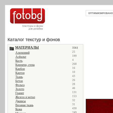
текстуры и фоны
для дизайна
Каталог текстур и фонов
МАТЕРИАЛЫ
3561
25
Алюминий
199
Асфальт
4
Кость
268
Кирпичи, стена
16
Карбон
10
Картон
43
Ткань
26
Бетон
28
Фольга
46
Золото
131
Гранит
153
Железо и метал
32
Джинсы
31
Вязаная ткань
430
Кожа
249