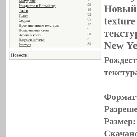
Камуфляж
99
Новый 
Рождество и Новый год
16
Флаги
82
Гранж
textur
85
Сердца
12
Промышленные текстуры
9
тексту
Поцарапанная стена
58
Черепа и кости
5
Надписи и буквы
New Ye
33
Рентген
Новости
Рождест
текстур
Формат
Разреше
Размер:
Скачано