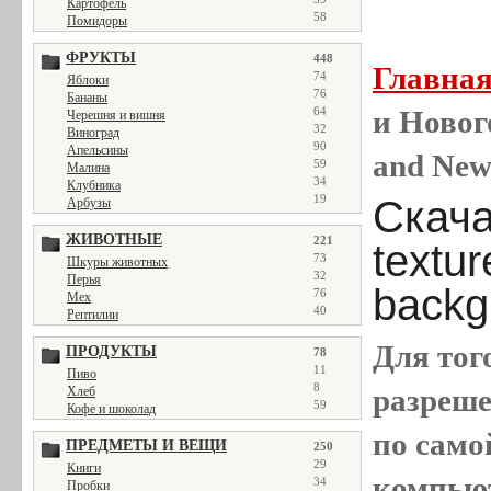
Картофель
58
Помидоры
ФРУКТЫ
448
Главна
74
Яблоки
76
Бананы
64
и Новог
Черешня и вишня
32
Виноград
90
Апельсины
and New
59
Малина
34
Клубника
19
Скача
Арбузы
ЖИВОТНЫЕ
221
textu
73
Шкуры животных
32
Перья
backg
76
Мех
40
Рептилии
Для тог
ПРОДУКТЫ
78
11
Пиво
8
разреш
Хлеб
59
Кофе и шоколад
по само
ПРЕДМЕТЫ И ВЕЩИ
250
29
Книги
компью
34
Пробки