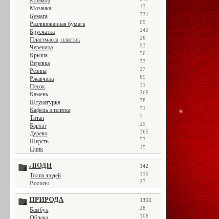
Мрамор
13
Мозаика
331
Бумага
65
Разлинованная бумага
243
Брусчатка
26
Пластмасса, пластик
93
Черепица
56
Крыша
33
Веревка
27
Резина
69
Ржавчина
31
Песок
269
Камень
78
Штукатурка
71
Кафель и плитка
7
Титан
25
Бархат
365
Дерево
53
Шерсть
15
Цинк
ЛЮДИ
142
115
Толпа людей
27
Волосы
ПРИРОДА
1311
28
Бамбук
108
Облака