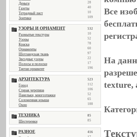
28
Деньги
40
Газеты
Все
изо
10
Тетрадный лист
109
Зонтики
бесплат
УЗОРЫ И ОРНАМЕНТ
532
регистр
10
Размытые текстуры
52
Узоры
78
Краска
60
Орнаменты
97
Шотландская ткань
На данн
22
Звездные узоры
17
Полосы и полоски
196
Тартан орнамент
разреше
АРХИТЕКТУРА
523
texture
112
Город
106
Старая черепица
52
Панельки, многоэтажки
65
Соломенная крыша
188
Окно
Категор
ТЕХНИКА
85
85
Шестеренки
Тексту
РАЗНОЕ
416
17