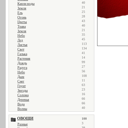
40
Капли воды
21
Земля
25
Ель
28
Огонь
43
Цветы
40
Трава
21
Земля
35
Небо
45
Лед
113
Листья
134
Свет
41
Галька
14
Растения
99
Дождь
27
Радуга
56
Небо
108
Дым
11
Снег
63
Грунт
23
Звезды
16
Солома
66
Деревья
66
Вода
40
Волны
ОВОЩИ
100
3
Разные
39