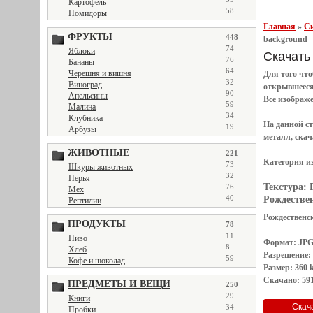
Картофель
58
Помидоры
Главная
»
Ск
ФРУКТЫ
448
background
74
Яблоки
Скачать 
76
Бананы
64
Черешня и вишня
Для того чт
32
Виноград
открывшеес
90
Апельсины
Все
изображ
59
Малина
34
Клубника
На данной с
19
Арбузы
металл, скач
ЖИВОТНЫЕ
221
Категория и
73
Шкуры животных
32
Перья
Текстура:
76
Мех
40
Рождествен
Рептилии
Рождественск
ПРОДУКТЫ
78
11
Пиво
Формат: JP
8
Хлеб
Разрешение:
59
Кофе и шоколад
Размер: 360 
Скачано: 591
ПРЕДМЕТЫ И ВЕЩИ
250
29
Книги
34
Пробки