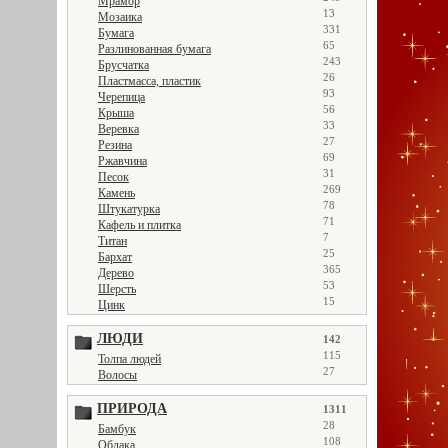
Мрамор
13
Мозаика
331
Бумага
65
Разлинованная бумага
243
Брусчатка
26
Пластмасса, пластик
93
Черепица
56
Крыша
33
Веревка
27
Резина
69
Ржавчина
31
Песок
269
Камень
78
Штукатурка
71
Кафель и плитка
7
Титан
25
Бархат
365
Дерево
53
Шерсть
15
Цинк
ЛЮДИ
142
115
Толпа людей
27
Волосы
ПРИРОДА
1311
28
Бамбук
108
Облака