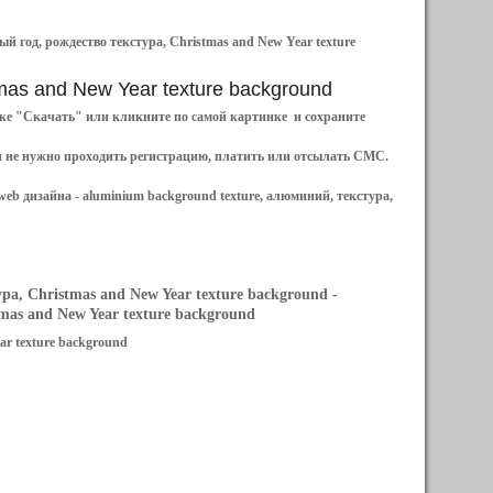
й год, рождество текстура, Christmas and New Year texture
stmas and New Year texture background
ылке "Скачать" или кликните по самой картинке и сохраните
и не нужно проходить регистрацию, платить или отсылать СМС.
web дизайна -
aluminium background texture, алюминий, текстура,
а, Christmas and New Year texture background
-
as and New Year texture background
ar texture background