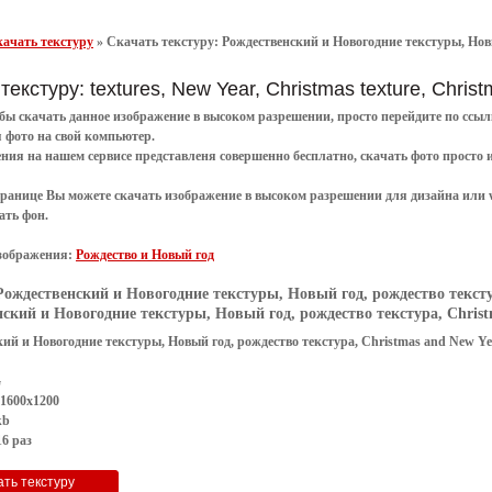
ачать текстуру
»
Скачать текстуру: Рождественский и Новогодние текстуры, Новы
текстуру: textures, New Year, Christmas texture, Chri
обы
скачать
данное
изображение в высоком разрешении
, просто перейдите по сс
я
фото
на свой компьютер.
ения
на нашем сервисе представленя совершенно
бесплатно
,
скачать фото
просто 
транице Вы можете скачать изображение в высоком разрешении для дизайна или 
ать фон
.
зображения:
Рождество и Новый год
Рождественский и Новогодние текстуры, Новый год, рождество текстур
ский и Новогодние текстуры, Новый год, рождество текстура, Christm
ий и Новогодние текстуры, Новый год, рождество текстура, Christmas and New Ye
G
 1600x1200
kb
6 раз