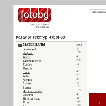
текстуры и фоны
для дизайна
Каталог текстур и фонов
МАТЕРИАЛЫ
3561
25
Алюминий
199
Асфальт
4
Кость
268
Кирпичи, стена
16
Карбон
10
Картон
43
Ткань
26
Бетон
28
Фольга
46
Золото
131
Гранит
153
Железо и метал
32
Джинсы
31
Вязаная ткань
430
Кожа
249