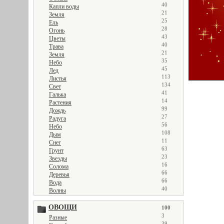
40
Капли воды
21
Земля
25
Ель
28
Огонь
43
Цветы
40
Трава
21
Земля
35
Небо
45
Лед
113
Листья
134
Свет
41
Галька
14
Растения
99
Дождь
27
Радуга
56
Небо
108
Дым
11
Снег
63
Грунт
23
Звезды
16
Солома
66
Деревья
66
Вода
40
Волны
ОВОЩИ
100
3
Разные
39