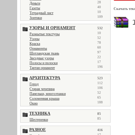
28
Деньги
40
Газеты
Скачать тек
10
Тетрадный лист
109
Зонтики
УЗОРЫ И ОРНАМЕНТ
532
10
Размытые текстуры
52
Узоры
78
Краска
60
Орнаменты
97
Шотландская ткань
22
Звездные узоры
17
Полосы и полоски
196
Тартан орнамент
АРХИТЕКТУРА
523
112
Город
106
Старая черепица
52
Панельки, многоэтажки
65
Соломенная крыша
188
Окно
ТЕХНИКА
85
85
Шестеренки
РАЗНОЕ
416
17