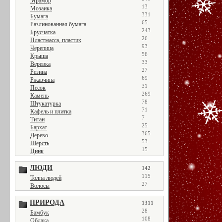
Мрамор
13
Мозаика
331
Бумага
65
Разлинованная бумага
243
Брусчатка
26
Пластмасса, пластик
93
Черепица
56
Крыша
33
Веревка
27
Резина
69
Ржавчина
31
Песок
269
Камень
78
Штукатурка
71
Кафель и плитка
7
Титан
25
Бархат
365
Дерево
53
Шерсть
15
Цинк
ЛЮДИ
142
115
Толпа людей
27
Волосы
ПРИРОДА
1311
28
Бамбук
108
Облака