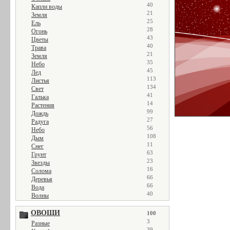
40
Капли воды
21
Земля
25
Ель
28
Огонь
43
Цветы
40
Трава
21
Земля
35
Небо
45
Лед
113
Листья
134
Свет
41
Галька
14
Растения
99
Дождь
27
Радуга
56
Небо
108
Дым
11
Снег
63
Грунт
23
Звезды
16
Солома
66
Деревья
66
Вода
40
Волны
ОВОЩИ
100
3
Разные
39