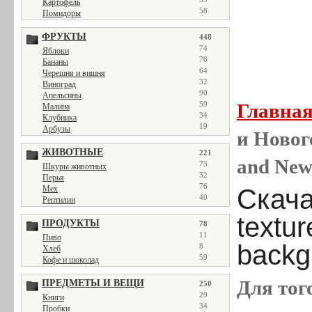
Картофель
58
Помидоры
ФРУКТЫ
448
74
Яблоки
76
Бананы
64
Черешня и вишня
32
Виноград
90
Апельсины
59
Главна
Малина
34
Клубника
19
Арбузы
и Новог
ЖИВОТНЫЕ
221
and New 
73
Шкуры животных
32
Перья
76
Мех
Скача
40
Рептилии
textur
ПРОДУКТЫ
78
11
Пиво
backg
8
Хлеб
59
Кофе и шоколад
Для тог
ПРЕДМЕТЫ И ВЕЩИ
250
29
Книги
34
Пробки