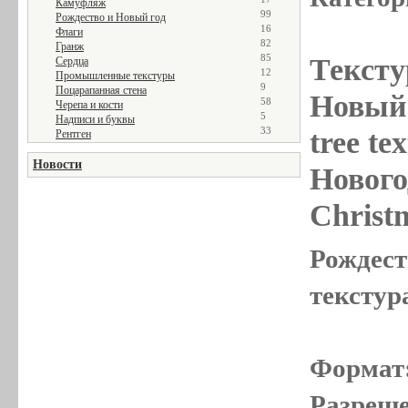
Камуфляж
99
Рождество и Новый год
16
Флаги
82
Гранж
85
Тексту
Сердца
12
Промышленные текстуры
9
Поцарапанная стена
Новый 
58
Черепа и кости
5
Надписи и буквы
33
tree te
Рентген
Новости
Нового
Christ
Рождест
текстура
Формат
Разреше