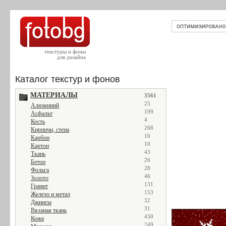
текстуры и фоны
для дизайна
Каталог текстур и фонов
МАТЕРИАЛЫ
3561
25
Алюминий
199
Асфальт
4
Кость
268
Кирпичи, стена
16
Карбон
10
Картон
43
Ткань
26
Бетон
28
Фольга
46
Золото
131
Гранит
153
Железо и метал
32
Джинсы
31
Вязаная ткань
430
Кожа
249