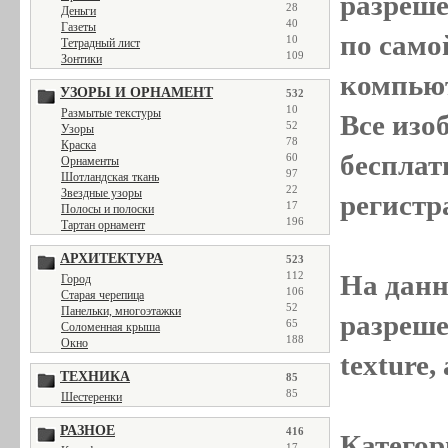
разреш
28
Деньги
40
Газеты
по само
10
Тетрадный лист
109
Зонтики
компью
УЗОРЫ И ОРНАМЕНТ
532
10
Размытые текстуры
Все
изо
52
Узоры
78
Краска
бесплат
60
Орнаменты
97
Шотландская ткань
22
Звездные узоры
регистр
17
Полосы и полоски
196
Тартан орнамент
АРХИТЕКТУРА
523
112
На данн
Город
106
Старая черепица
52
Панельки, многоэтажки
разреше
65
Соломенная крыша
188
Окно
texture
ТЕХНИКА
85
85
Шестеренки
РАЗНОЕ
416
Категор
17