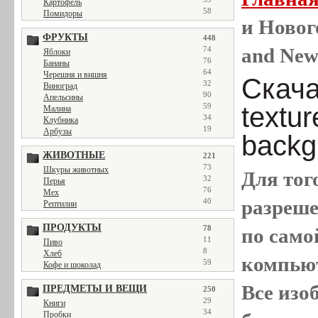
Картофель
58
Помидоры
и Новог
ФРУКТЫ
448
and New
74
Яблоки
76
Бананы
64
Черешня и вишня
Скача
32
Виноград
90
Апельсины
textu
59
Малина
34
Клубника
19
Арбузы
backg
ЖИВОТНЫЕ
221
73
Шкуры животных
Для тог
32
Перья
76
Мех
разреш
40
Рептилии
ПРОДУКТЫ
78
по само
11
Пиво
8
Хлеб
компью
59
Кофе и шоколад
Все
изо
ПРЕДМЕТЫ И ВЕЩИ
250
29
Книги
34
Пробки