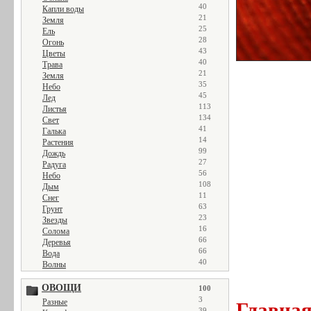
40
Капли воды
21
Земля
25
Ель
28
Огонь
43
Цветы
40
Трава
21
Земля
35
Небо
45
Лед
113
Листья
134
Свет
41
Галька
14
Растения
99
Дождь
27
Радуга
56
Небо
108
Дым
11
Снег
63
Грунт
23
Звезды
16
Солома
66
Деревья
66
Вода
40
Волны
ОВОЩИ
100
3
Разные
Главна
39