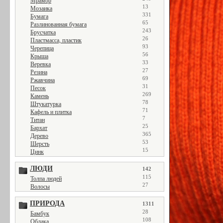
Мрамор
13
Мозаика
331
Бумага
65
Разлинованная бумага
243
Брусчатка
26
Пластмасса, пластик
93
Черепица
56
Крыша
33
Веревка
27
Резина
69
Ржавчина
31
Песок
269
Камень
78
Штукатурка
71
Кафель и плитка
7
Титан
25
Бархат
365
Дерево
53
Шерсть
15
Цинк
ЛЮДИ
142
115
Толпа людей
27
Волосы
ПРИРОДА
1311
28
Бамбук
108
Облака