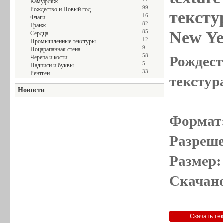
Камуфляж
99
Рождество и Новый год
тексту
16
Флаги
82
Гранж
New Ye
85
Сердца
12
Промышленные текстуры
9
Поцарапанная стена
58
Рождест
Черепа и кости
5
Надписи и буквы
33
Рентген
текстур
Новости
Формат
Разреше
Размер:
Скачано