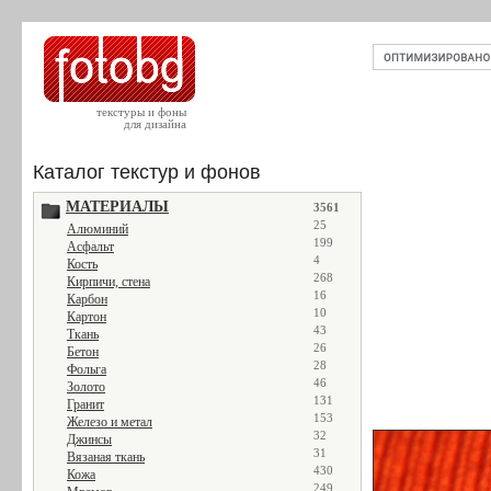
текстуры и фоны
для дизайна
Каталог текстур и фонов
МАТЕРИАЛЫ
3561
25
Алюминий
199
Асфальт
4
Кость
268
Кирпичи, стена
16
Карбон
10
Картон
43
Ткань
26
Бетон
28
Фольга
46
Золото
131
Гранит
153
Железо и метал
32
Джинсы
31
Вязаная ткань
430
Кожа
249