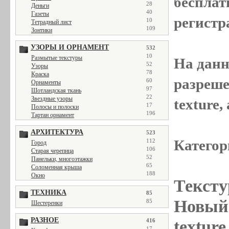
бесплат
28
Деньги
40
Газеты
регистр
10
Тетрадный лист
109
Зонтики
УЗОРЫ И ОРНАМЕНТ
532
10
Размытые текстуры
На данн
52
Узоры
78
Краска
разреше
60
Орнаменты
97
Шотландская ткань
22
Звездные узоры
texture
17
Полосы и полоски
196
Тартан орнамент
АРХИТЕКТУРА
523
Категор
112
Город
106
Старая черепица
52
Панельки, многоэтажки
65
Соломенная крыша
188
Окно
Тексту
ТЕХНИКА
85
Новый 
85
Шестеренки
РАЗНОЕ
textur
416
17