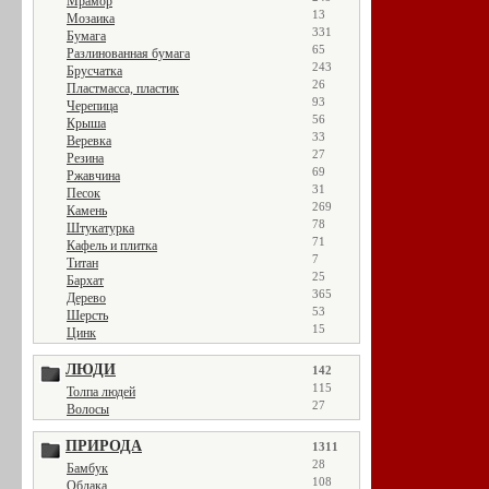
Мрамор
13
Мозаика
331
Бумага
65
Разлинованная бумага
243
Брусчатка
26
Пластмасса, пластик
93
Черепица
56
Крыша
33
Веревка
27
Резина
69
Ржавчина
31
Песок
269
Камень
78
Штукатурка
71
Кафель и плитка
7
Титан
25
Бархат
365
Дерево
53
Шерсть
15
Цинк
ЛЮДИ
142
115
Толпа людей
27
Волосы
ПРИРОДА
1311
28
Бамбук
108
Облака