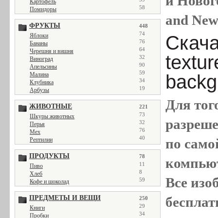
и Новог
Картофель
58
Помидоры
and New
ФРУКТЫ
448
74
Скача
Яблоки
76
Бананы
64
Черешня и вишня
textu
32
Виноград
90
Апельсины
59
backg
Малина
34
Клубника
19
Арбузы
Для тог
ЖИВОТНЫЕ
221
73
Шкуры животных
разреш
32
Перья
76
Мех
40
по само
Рептилии
ПРОДУКТЫ
78
компью
11
Пиво
8
Хлеб
Все
изо
59
Кофе и шоколад
бесплат
ПРЕДМЕТЫ И ВЕЩИ
250
29
Книги
34
Пробки