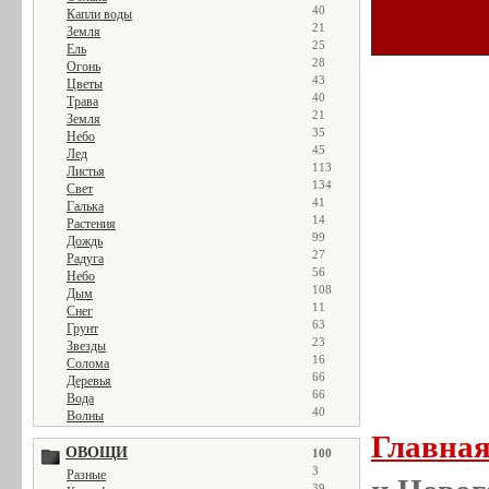
40
Капли воды
21
Земля
25
Ель
28
Огонь
43
Цветы
40
Трава
21
Земля
35
Небо
45
Лед
113
Листья
134
Свет
41
Галька
14
Растения
99
Дождь
27
Радуга
56
Небо
108
Дым
11
Снег
63
Грунт
23
Звезды
16
Солома
66
Деревья
66
Вода
40
Волны
Главна
ОВОЩИ
100
3
Разные
39