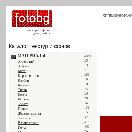
текстуры и фоны
для дизайна
Каталог текстур и фонов
МАТЕРИАЛЫ
3561
25
Алюминий
199
Асфальт
4
Кость
268
Кирпичи, стена
16
Карбон
10
Картон
43
Ткань
26
Бетон
28
Фольга
46
Золото
131
Гранит
153
Железо и метал
32
Джинсы
31
Вязаная ткань
430
Кожа
249