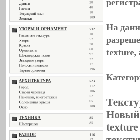
регистр
28
Деньги
40
Газеты
10
Тетрадный лист
109
Зонтики
На данн
УЗОРЫ И ОРНАМЕНТ
532
10
Размытые текстуры
разреше
52
Узоры
78
Краска
texture
60
Орнаменты
97
Шотландская ткань
22
Звездные узоры
17
Полосы и полоски
196
Тартан орнамент
Категор
АРХИТЕКТУРА
523
112
Город
106
Старая черепица
52
Панельки, многоэтажки
Тексту
65
Соломенная крыша
188
Окно
Новый 
ТЕХНИКА
85
85
textur
Шестеренки
РАЗНОЕ
416
тексту
17