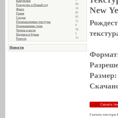
Камуфляж
99
Рождество и Новый год
New Ye
16
Флаги
82
Гранж
85
Сердца
Рождест
12
Промышленные текстуры
9
Поцарапанная стена
58
Черепа и кости
текстур
5
Надписи и буквы
33
Рентген
Новости
Формат
Разреше
Размер:
Скачано
Скачать текстуры Р