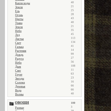
40
Капли воды
21
Земля
25
Ель
28
Огонь
43
Цветы
40
Трава
21
Земля
35
Небо
45
Лед
113
Листья
134
Свет
41
Галька
14
Растения
99
Дождь
27
Радуга
56
Небо
108
Дым
11
Снег
63
Грунт
23
Звезды
16
Солома
66
Деревья
66
Вода
40
Волны
ОВОЩИ
100
3
Разные
39