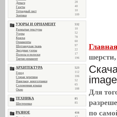
28
Деньги
40
Газеты
10
Тетрадный лист
109
Зонтики
УЗОРЫ И ОРНАМЕНТ
532
10
Размытые текстуры
52
Узоры
78
Краска
60
Орнаменты
Главна
97
Шотландская ткань
22
Звездные узоры
17
Полосы и полоски
шерсти,
196
Тартан орнамент
Скача
АРХИТЕКТУРА
523
112
Город
image
106
Старая черепица
52
Панельки, многоэтажки
65
Соломенная крыша
188
Окно
Для тог
ТЕХНИКА
85
разреш
85
Шестеренки
по само
РАЗНОЕ
416
17