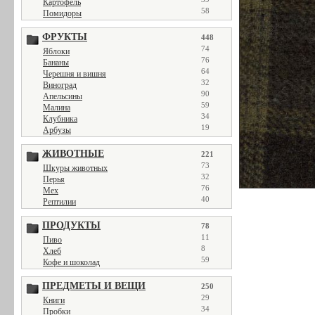
Картофель
58
Помидоры
ФРУКТЫ
448
74
Яблоки
76
Бананы
64
Черешня и вишня
32
Виноград
90
Апельсины
59
Малина
34
Клубника
19
Арбузы
ЖИВОТНЫЕ
221
73
Шкуры животных
32
Перья
76
Мех
40
Рептилии
ПРОДУКТЫ
78
11
Пиво
8
Хлеб
59
Кофе и шоколад
ПРЕДМЕТЫ И ВЕЩИ
250
29
Книги
34
Пробки