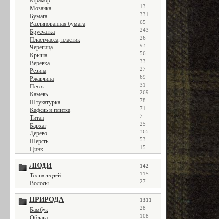
Мрамор
13
Мозаика
331
Бумага
65
Разлинованная бумага
243
Брусчатка
26
Пластмасса, пластик
93
Черепица
56
Крыша
33
Веревка
27
Резина
69
Ржавчина
31
Песок
269
Камень
78
Штукатурка
71
Кафель и плитка
7
Титан
25
Бархат
365
Дерево
53
Шерсть
15
Цинк
ЛЮДИ
142
115
Толпа людей
27
Волосы
ПРИРОДА
1311
28
Бамбук
108
Облака