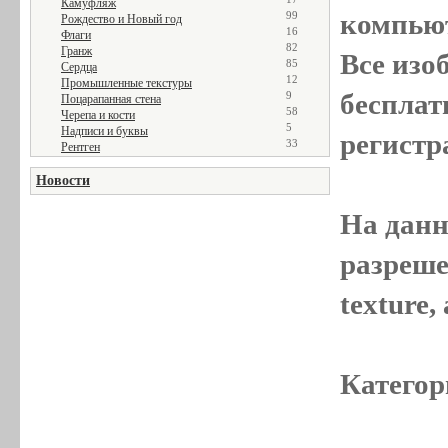
Камуфляж
компью
99
Рождество и Новый год
16
Флаги
82
Гранж
Все
изо
85
Сердца
12
Промышленные текстуры
бесплат
9
Поцарапанная стена
58
Черепа и кости
5
Надписи и буквы
регистр
33
Рентген
Новости
На данн
разреше
texture
Категор