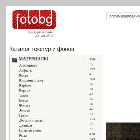
текстуры и фоны
для дизайна
Каталог текстур и фонов
МАТЕРИАЛЫ
3561
25
Алюминий
199
Асфальт
4
Кость
268
Кирпичи, стена
16
Карбон
10
Картон
43
Ткань
26
Бетон
28
Фольга
46
Золото
131
Гранит
153
Железо и метал
32
Джинсы
31
Вязаная ткань
430
Кожа
249