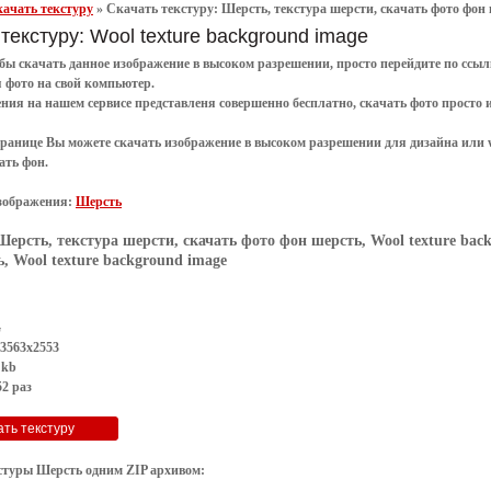
ачать текстуру
»
Скачать текстуру: Шерсть, текстура шерсти, скачать фото фон ш
текстуру: Wool texture background image
обы
скачать
данное
изображение в высоком разрешении
, просто перейдите по сс
я
фото
на свой компьютер.
ения
на нашем сервисе представленя совершенно
бесплатно
,
скачать фото
просто 
транице Вы можете скачать изображение в высоком разрешении для дизайна или 
ать фон
.
зображения:
Шерсть
Шерсть, текстура шерсти, скачать фото фон шерсть, Wool texture bac
, Wool texture background image
G
 3563x2553
 kb
2 раз
стуры Шерсть одним ZIP архивом: