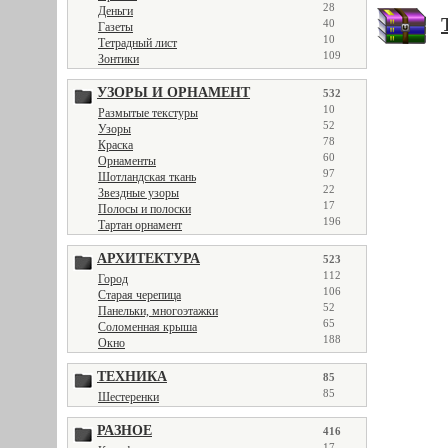
28
Деньги
40
Газеты
10
Тетрадный лист
109
Зонтики
УЗОРЫ И ОРНАМЕНТ
532
10
Размытые текстуры
52
Узоры
78
Краска
60
Орнаменты
97
Шотландская ткань
22
Звездные узоры
17
Полосы и полоски
196
Тартан орнамент
АРХИТЕКТУРА
523
112
Город
106
Старая черепица
52
Панельки, многоэтажки
65
Соломенная крыша
188
Окно
ТЕХНИКА
85
85
Шестеренки
РАЗНОЕ
416
17