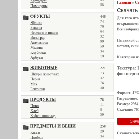
Картофель
Главная
»
Ск
58
Помидоры
Скачать 
ФРУКТЫ
448
Для того чт
74
Яблоки
открывшеес
76
Бананы
Все
изображ
64
Черешня и вишня
32
Виноград
На данной с
90
Апельсины
металл, скач
59
Малина
34
Клубника
19
Категория и
Арбузы
ЖИВОТНЫЕ
Текстура:
221
73
фон шерсть
Шкуры животных
32
Перья
76
Мех
40
Рептилии
Формат: JP
Разрешение:
ПРОДУКТЫ
78
Размер: 2964
11
Пиво
Скачано: 705
8
Хлеб
59
Кофе и шоколад
ПРЕДМЕТЫ И ВЕЩИ
250
29
Книги
Скачать тек
34
Пробки