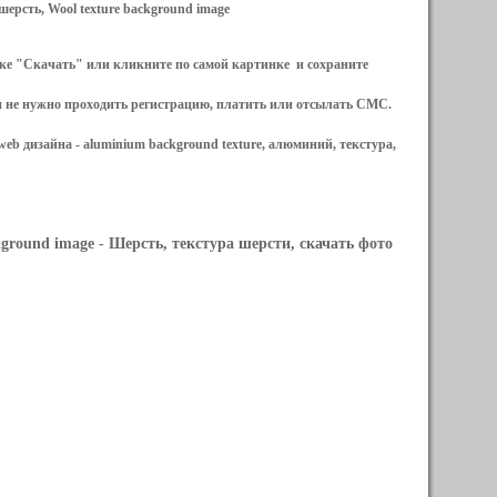
ерсть, Wool texture background image
ылке "Скачать" или кликните по самой картинке и сохраните
и не нужно проходить регистрацию, платить или отсылать СМС.
web дизайна -
aluminium background texture, алюминий, текстура,
kground image
- Шерсть, текстура шерсти, скачать фото