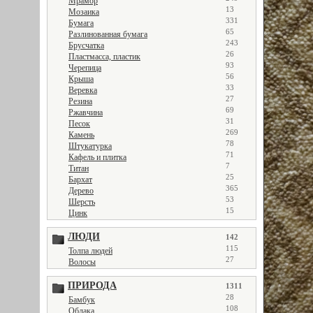
Мрамор
13
Мозаика
331
Бумага
65
Разлинованная бумага
243
Брусчатка
26
Пластмасса, пластик
93
Черепица
56
Крыша
33
Веревка
27
Резина
69
Ржавчина
31
Песок
269
Камень
78
Штукатурка
71
Кафель и плитка
7
Титан
25
Бархат
365
Дерево
53
Шерсть
15
Цинк
ЛЮДИ
142
115
Толпа людей
27
Волосы
ПРИРОДА
1311
28
Бамбук
108
Облака