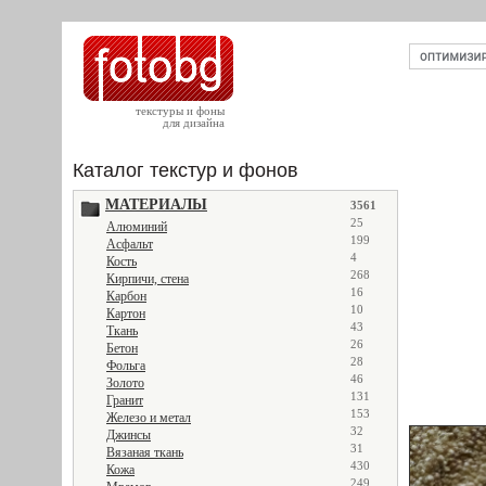
текстуры и фоны
для дизайна
Каталог текстур и фонов
МАТЕРИАЛЫ
3561
25
Алюминий
199
Асфальт
4
Кость
268
Кирпичи, стена
16
Карбон
10
Картон
43
Ткань
26
Бетон
28
Фольга
46
Золото
131
Гранит
153
Железо и метал
32
Джинсы
31
Вязаная ткань
430
Кожа
249