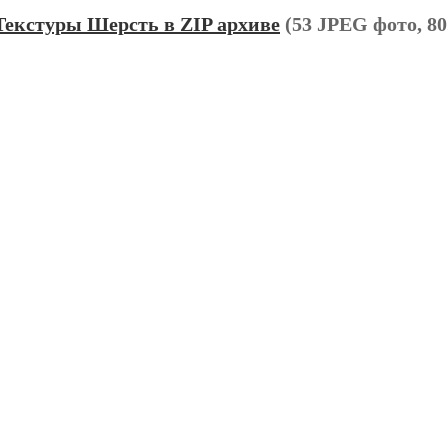
Текстуры Шерсть в ZIP архиве
(53 JPEG фото, 80