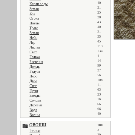
40
Капли воды
21
Земля
25
Ель
28
Огонь
43
Цветы
40
Трава
21
Земля
35
Небо
45
Лед
113
Листья
134
Свет
41
Галька
14
Растения
99
Дождь
27
Радуга
56
Небо
108
Дым
11
Снег
63
Грунт
23
Звезды
16
Солома
66
Деревья
66
Вода
40
Волны
ОВОЩИ
100
3
Разные
39