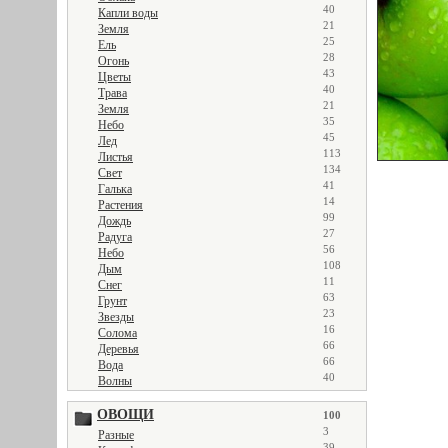
40
Капли воды
21
Земля
25
Ель
28
Огонь
43
Цветы
40
Трава
21
Земля
35
Небо
45
Лед
113
Листья
134
Свет
41
Галька
14
Растения
99
Дождь
27
Радуга
56
Небо
108
Дым
11
Снег
63
Грунт
23
Звезды
16
Солома
66
Деревья
66
Вода
40
Волны
ОВОЩИ
100
3
Разные
39