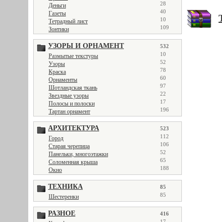
28
Деньги
40
Газеты
10
Тетрадный лист
109
Зонтики
УЗОРЫ И ОРНАМЕНТ
532
10
Размытые текстуры
52
Узоры
78
Краска
60
Орнаменты
97
Шотландская ткань
22
Звездные узоры
17
Полосы и полоски
196
Тартан орнамент
АРХИТЕКТУРА
523
112
Город
106
Старая черепица
52
Панельки, многоэтажки
65
Соломенная крыша
188
Окно
ТЕХНИКА
85
85
Шестеренки
РАЗНОЕ
416
17