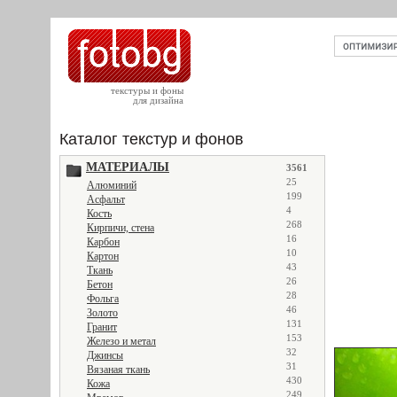
текстуры и фоны
для дизайна
Каталог текстур и фонов
МАТЕРИАЛЫ
3561
25
Алюминий
199
Асфальт
4
Кость
268
Кирпичи, стена
16
Карбон
10
Картон
43
Ткань
26
Бетон
28
Фольга
46
Золото
131
Гранит
153
Железо и метал
32
Джинсы
31
Вязаная ткань
430
Кожа
249