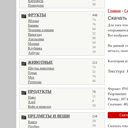
Картофель
58
Помидоры
Главная
»
Ск
ФРУКТЫ
448
Скачать 
74
Яблоки
76
Для того чт
Бананы
64
Черешня и вишня
открывшеес
32
Виноград
Все
изображ
90
Апельсины
59
Малина
На данной с
34
Клубника
металл, скач
19
Арбузы
Категория и
ЖИВОТНЫЕ
221
73
Шкуры животных
Текстура:
32
Перья
76
Мех
40
Рептилии
Формат: PN
ПРОДУКТЫ
78
Разрешение:
11
Пиво
Размер: 207 
8
Хлеб
Скачано: 482
59
Кофе и шоколад
ПРЕДМЕТЫ И ВЕЩИ
250
29
Книги
34
Скачать тек
Пробки