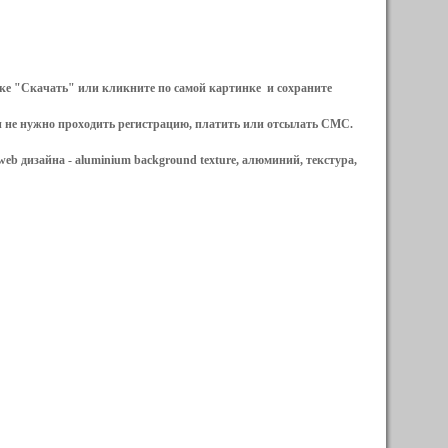
ылке "Скачать" или кликните по самой картинке и сохраните
и не нужно проходить регистрацию, платить или отсылать СМС.
web дизайна -
aluminium background texture, алюминий, текстура,