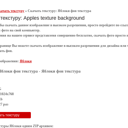
ачать текстуру
»
Скачать текстуру: Яблоки фон текстура
текстуру: Apples texture background
обы
скачать
данное
изображение в высоком разрешении
, просто перейдите по сс
я
фото
на свой компьютер.
ения
на нашем сервисе представленя совершенно
бесплатно
,
скачать фото
просто 
транице Вы можете скачать изображение в высоком разрешении для дизайна или 
ать фон
.
зображения:
Яблоки
Яблоки фон текстура
- Яблоки фон текстура
G
 1024x768
kb
7 раз
стуры Яблоки одним ZIP архивом: