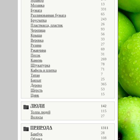
Мрамор
13
Мозаика
331
Бумага
65
Разлинованная бумага
243
Брусчатка
26
Пластмасса, пластик
93
Черепица
56
Крыша
33
Веревка
27
Резина
69
Ржавчина
31
Песок
269
Камень
78
Штукатурка
71
Кафель и плитка
7
Титан
25
Бархат
365
Дерево
53
Шерсть
15
Цинк
ЛЮДИ
142
115
Толпа людей
27
Волосы
ПРИРОДА
1311
28
Бамбук
108
Облака