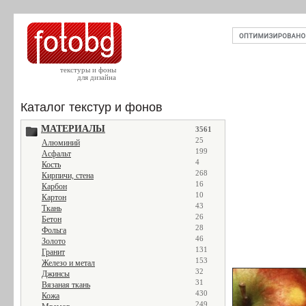
текстуры и фоны
для дизайна
Каталог текстур и фонов
МАТЕРИАЛЫ
3561
25
Алюминий
199
Асфальт
4
Кость
268
Кирпичи, стена
16
Карбон
10
Картон
43
Ткань
26
Бетон
28
Фольга
46
Золото
131
Гранит
153
Железо и метал
32
Джинсы
31
Вязаная ткань
430
Кожа
249