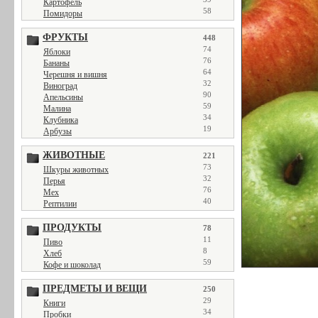
Картофель
58
Помидоры
ФРУКТЫ
448
74
Яблоки
76
Бананы
64
Черешня и вишня
32
Виноград
90
Апельсины
59
Малина
34
Клубника
19
Арбузы
ЖИВОТНЫЕ
221
73
Шкуры животных
32
Перья
76
Мех
40
Рептилии
ПРОДУКТЫ
78
11
Пиво
8
Хлеб
59
Кофе и шоколад
ПРЕДМЕТЫ И ВЕЩИ
250
29
Книги
34
Пробки