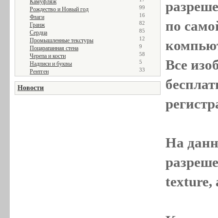
Камуфляж
разреш
99
Рождество и Новый год
16
Флаги
по само
82
Гранж
85
Сердца
12
Промышленные текстуры
компью
9
Поцарапанная стена
58
Черепа и кости
Все
изо
5
Надписи и буквы
33
Рентген
бесплат
Новости
регистр
На данн
разреше
texture