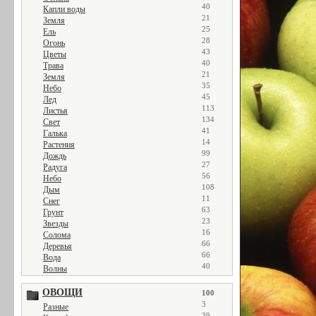
40
Капли воды
21
Земля
25
Ель
28
Огонь
43
Цветы
40
Трава
21
Земля
35
Небо
45
Лед
113
Листья
134
Свет
41
Галька
14
Растения
99
Дождь
27
Радуга
56
Небо
108
Дым
11
Снег
63
Грунт
23
Звезды
16
Солома
66
Деревья
66
Вода
40
Волны
ОВОЩИ
100
3
Разные
39