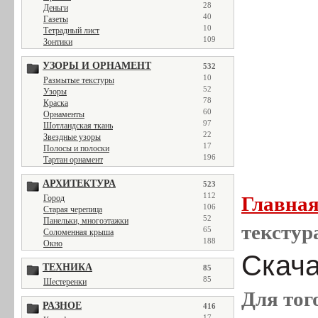
28
Деньги
40
Газеты
10
Тетрадный лист
109
Зонтики
УЗОРЫ И ОРНАМЕНТ
532
10
Размытые текстуры
52
Узоры
78
Краска
60
Орнаменты
97
Шотландская ткань
22
Звездные узоры
17
Полосы и полоски
196
Тартан орнамент
АРХИТЕКТУРА
523
112
Главна
Город
106
Старая черепица
52
Панельки, многоэтажки
текстур
65
Соломенная крыша
188
Окно
Скача
ТЕХНИКА
85
85
Шестеренки
Для тог
РАЗНОЕ
416
17