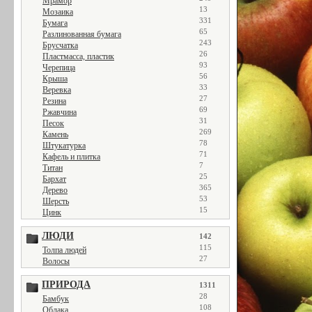
Мрамор
13
Мозаика
331
Бумага
65
Разлинованная бумага
243
Брусчатка
26
Пластмасса, пластик
93
Черепица
56
Крыша
33
Веревка
27
Резина
69
Ржавчина
31
Песок
269
Камень
78
Штукатурка
71
Кафель и плитка
7
Титан
25
Бархат
365
Дерево
53
Шерсть
15
Цинк
ЛЮДИ
142
115
Толпа людей
27
Волосы
ПРИРОДА
1311
28
Бамбук
108
Облака