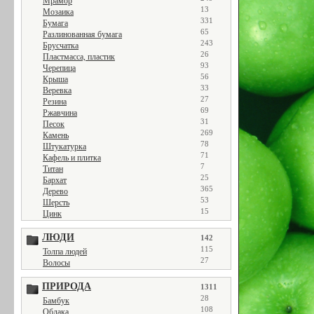
Мрамор
13
Мозаика
331
Бумага
65
Разлинованная бумага
243
Брусчатка
26
Пластмасса, пластик
93
Черепица
56
Крыша
33
Веревка
27
Резина
69
Ржавчина
31
Песок
269
Камень
78
Штукатурка
71
Кафель и плитка
7
Титан
25
Бархат
365
Дерево
53
Шерсть
15
Цинк
ЛЮДИ
142
115
Толпа людей
27
Волосы
ПРИРОДА
1311
28
Бамбук
108
Облака