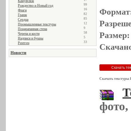
Камуфляж
99
Рождество и Новый год
Формат
16
Флаги
82
Гранж
85
Сердца
Разреше
12
Промышленные текстуры
9
Поцарапанная стена
Размер:
58
Черепа и кости
5
Надписи и буквы
33
Рентген
Скачано
Новости
Скачать текстуры 
Т
фото,