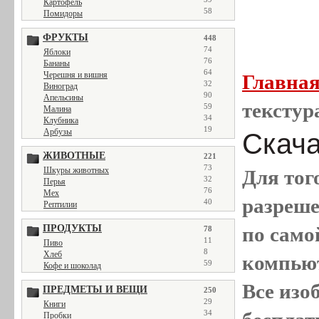
Картофель
58
Помидоры
ФРУКТЫ
448
74
Яблоки
76
Бананы
64
Черешня и вишня
Главна
32
Виноград
90
Апельсины
текстур
59
Малина
34
Клубника
19
Арбузы
Скача
ЖИВОТНЫЕ
221
73
Шкуры животных
Для тог
32
Перья
76
Мех
разреш
40
Рептилии
ПРОДУКТЫ
по само
78
11
Пиво
8
Хлеб
компью
59
Кофе и шоколад
Все
изо
ПРЕДМЕТЫ И ВЕЩИ
250
29
Книги
34
Пробки