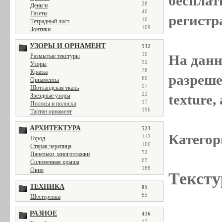
бесплат
28
Деньги
40
Газеты
регистр
10
Тетрадный лист
109
Зонтики
УЗОРЫ И ОРНАМЕНТ
532
10
На данн
Размытые текстуры
52
Узоры
78
Краска
разреше
60
Орнаменты
97
Шотландская ткань
22
texture
Звездные узоры
17
Полосы и полоски
196
Тартан орнамент
АРХИТЕКТУРА
523
Категор
112
Город
106
Старая черепица
52
Панельки, многоэтажки
65
Соломенная крыша
188
Окно
Тексту
ТЕХНИКА
85
85
Шестеренки
РАЗНОЕ
416
17