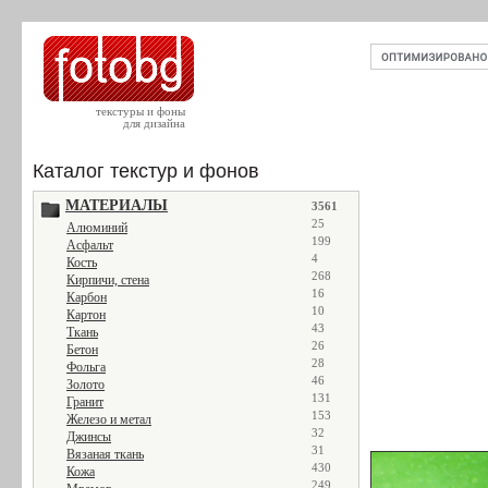
текстуры и фоны
для дизайна
Каталог текстур и фонов
МАТЕРИАЛЫ
3561
25
Алюминий
199
Асфальт
4
Кость
268
Кирпичи, стена
16
Карбон
10
Картон
43
Ткань
26
Бетон
28
Фольга
46
Золото
131
Гранит
153
Железо и метал
32
Джинсы
31
Вязаная ткань
430
Кожа
249