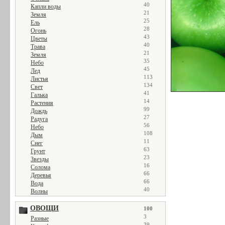
40
Капли воды
21
Земля
25
Ель
28
Огонь
43
Цветы
40
Трава
21
Земля
35
Небо
45
Лед
113
Листья
134
Свет
41
Галька
14
Растения
99
Дождь
27
Радуга
56
Небо
108
Дым
11
Снег
63
Грунт
23
Звезды
16
Солома
66
Деревья
66
Вода
40
Волны
ОВОЩИ
100
3
Разные
39