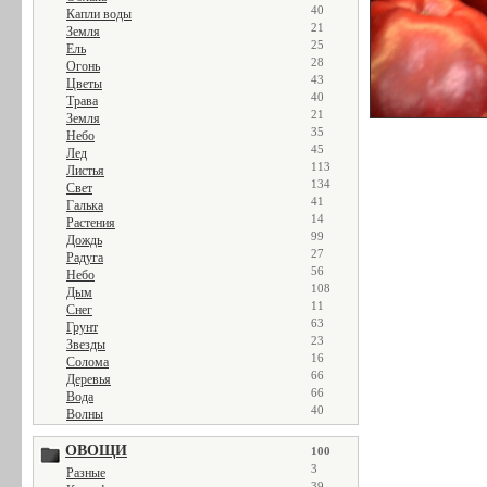
40
Капли воды
21
Земля
25
Ель
28
Огонь
43
Цветы
40
Трава
21
Земля
35
Небо
45
Лед
113
Листья
134
Свет
41
Галька
14
Растения
99
Дождь
27
Радуга
56
Небо
108
Дым
11
Снег
63
Грунт
23
Звезды
16
Солома
66
Деревья
66
Вода
40
Волны
ОВОЩИ
100
3
Разные
39