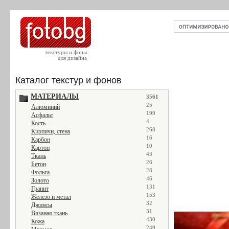
текстуры и фоны
для дизайна
Каталог текстур и фонов
МАТЕРИАЛЫ
3561
25
Алюминий
199
Асфальт
4
Кость
268
Кирпичи, стена
16
Карбон
10
Картон
43
Ткань
26
Бетон
28
Фольга
46
Золото
131
Гранит
153
Железо и метал
32
Джинсы
31
Вязаная ткань
430
Кожа
249