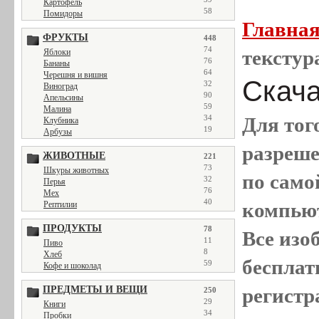
Картофель
58
Помидоры
Главна
ФРУКТЫ
448
74
текстур
Яблоки
76
Бананы
64
Черешня и вишня
Скача
32
Виноград
90
Апельсины
59
Малина
34
Для тог
Клубника
19
Арбузы
разреш
ЖИВОТНЫЕ
221
73
Шкуры животных
по само
32
Перья
76
Мех
40
компью
Рептилии
ПРОДУКТЫ
78
Все
изо
11
Пиво
8
Хлеб
бесплат
59
Кофе и шоколад
ПРЕДМЕТЫ И ВЕЩИ
регистр
250
29
Книги
34
Пробки