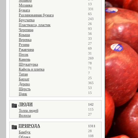
Мрамор
13
Мозаика
331
Бумага
65
Разлинованная бумага
243
Брусчатка
26
Пластмасса, пластик
93
Черепица
56
Крыша
33
Веревка
27
Резина
69
Ржавчина
31
Песок
269
Камень
78
Штукатурка
71
Кафель и плитка
7
Титан
25
Бархат
365
Дерево
53
Шерсть
15
Цинк
ЛЮДИ
142
115
Толпа людей
27
Волосы
ПРИРОДА
1311
28
Бамбук
108
Облака