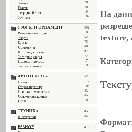
28
Деньги
40
Газеты
На данн
10
Тетрадный лист
109
Зонтики
разреше
УЗОРЫ И ОРНАМЕНТ
532
10
Размытые текстуры
texture
52
Узоры
78
Краска
60
Орнаменты
97
Шотландская ткань
22
Звездные узоры
Категор
17
Полосы и полоски
196
Тартан орнамент
АРХИТЕКТУРА
523
Тексту
112
Город
106
Старая черепица
52
Панельки, многоэтажки
65
Соломенная крыша
188
Окно
ТЕХНИКА
85
85
Шестеренки
Формат
РАЗНОЕ
416
17