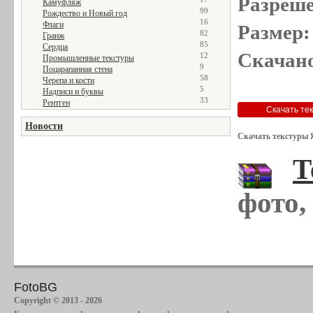
Разреше
Камуфляж
99
Рождество и Новый год
16
Флаги
Размер:
82
Гранж
85
Сердца
Скачано
12
Промышленные текстуры
9
Поцарапанная стена
58
Черепа и кости
5
Надписи и буквы
33
Рентген
Новости
Скачать текстуры 
Т
фото,
FotoBG
Copyright © 2013 - 2026