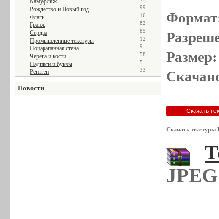
Камуфляж
99
Рождество и Новый год
Формат
16
Флаги
82
Гранж
85
Сердца
Разреше
12
Промышленные текстуры
9
Поцарапанная стена
Размер:
58
Черепа и кости
5
Надписи и буквы
33
Рентген
Скачано
Новости
Скачать текстуры 
Т
JPEG 