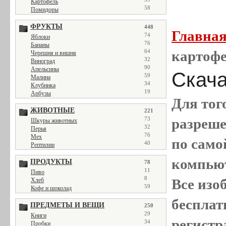
Картофель
58
Помидоры
ФРУКТЫ
448
Главна
74
Яблоки
76
Бананы
64
картофе
Черешня и вишня
32
Виноград
90
Апельсины
Скача
59
Малина
34
Клубника
19
Арбузы
Для тог
ЖИВОТНЫЕ
221
73
разреш
Шкуры животных
32
Перья
76
Мех
по само
40
Рептилии
компью
ПРОДУКТЫ
78
11
Пиво
8
Все
изо
Хлеб
59
Кофе и шоколад
бесплат
ПРЕДМЕТЫ И ВЕЩИ
250
29
Книги
регистр
34
Пробки