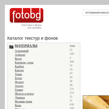
текстуры и фоны
для дизайна
Каталог текстур и фонов
МАТЕРИАЛЫ
3561
25
Алюминий
199
Асфальт
4
Кость
268
Кирпичи, стена
16
Карбон
10
Картон
43
Ткань
26
Бетон
28
Фольга
46
Золото
131
Гранит
153
Железо и метал
32
Джинсы
31
Вязаная ткань
430
Кожа
249