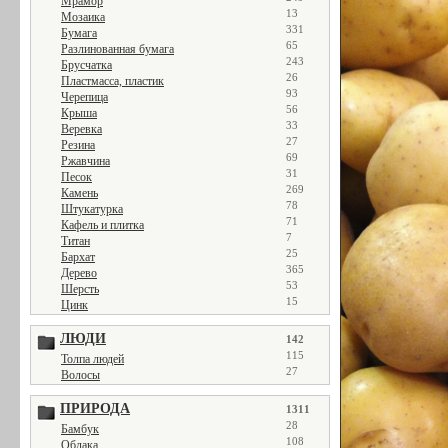
Мрамор
13
Мозаика
331
Бумага
65
Разлинованная бумага
243
Брусчатка
26
Пластмасса, пластик
93
Черепица
56
Крыша
33
Веревка
27
Резина
69
Ржавчина
31
Песок
269
Камень
78
Штукатурка
71
Кафель и плитка
7
Титан
25
Бархат
365
Дерево
53
Шерсть
15
Цинк
ЛЮДИ
142
115
Толпа людей
27
Волосы
ПРИРОДА
1311
28
Бамбук
108
Облака