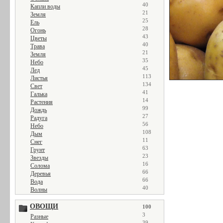
40
Капли воды
21
Земля
25
Ель
28
Огонь
43
Цветы
40
Трава
21
Земля
35
Небо
45
Лед
113
Листья
134
Свет
41
Галька
14
Растения
99
Дождь
27
Радуга
56
Небо
108
Дым
11
Снег
63
Грунт
23
Звезды
16
Солома
66
Деревья
66
Вода
40
Волны
ОВОЩИ
100
3
Разные
39