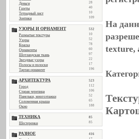
28
Деньги
40
Газеты
10
Тетрадный лист
109
Зонтики
На данн
УЗОРЫ И ОРНАМЕНТ
532
разреше
10
Размытые текстуры
52
Узоры
78
Краска
texture
60
Орнаменты
97
Шотландская ткань
22
Звездные узоры
17
Полосы и полоски
196
Тартан орнамент
Категор
АРХИТЕКТУРА
523
112
Город
106
Старая черепица
Тексту
52
Панельки, многоэтажки
65
Соломенная крыша
188
Окно
Картош
ТЕХНИКА
85
85
Шестеренки
РАЗНОЕ
416
17