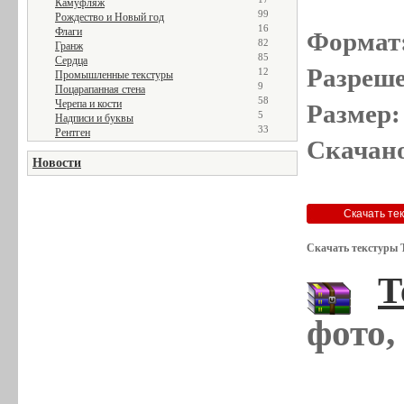
Камуфляж
99
Рождество и Новый год
16
Флаги
Формат
82
Гранж
85
Сердца
Разреше
12
Промышленные текстуры
9
Поцарапанная стена
58
Черепа и кости
Размер:
5
Надписи и буквы
33
Рентген
Скачано
Новости
Скачать текстуры 
Т
фото,