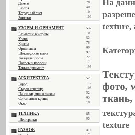
На данн
28
Деньги
40
Газеты
разреше
10
Тетрадный лист
109
Зонтики
texture
УЗОРЫ И ОРНАМЕНТ
532
10
Размытые текстуры
52
Узоры
78
Краска
Категор
60
Орнаменты
97
Шотландская ткань
22
Звездные узоры
17
Полосы и полоски
196
Тартан орнамент
Тексту
АРХИТЕКТУРА
523
фото, w
112
Город
106
Старая черепица
52
Панельки, многоэтажки
ткань, 
65
Соломенная крыша
188
Окно
текстура
ТЕХНИКА
85
85
Шестеренки
texture
РАЗНОЕ
416
17