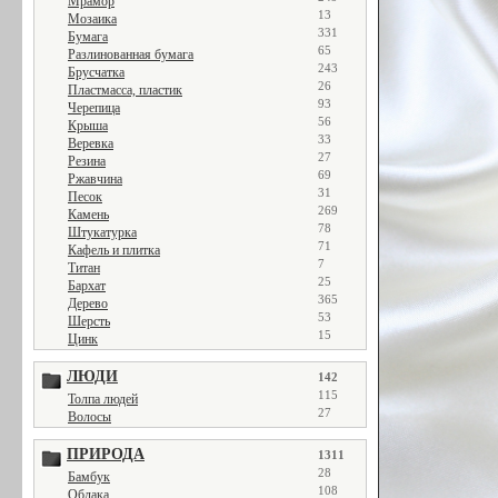
Мрамор
13
Мозаика
331
Бумага
65
Разлинованная бумага
243
Брусчатка
26
Пластмасса, пластик
93
Черепица
56
Крыша
33
Веревка
27
Резина
69
Ржавчина
31
Песок
269
Камень
78
Штукатурка
71
Кафель и плитка
7
Титан
25
Бархат
365
Дерево
53
Шерсть
15
Цинк
ЛЮДИ
142
115
Толпа людей
27
Волосы
ПРИРОДА
1311
28
Бамбук
108
Облака