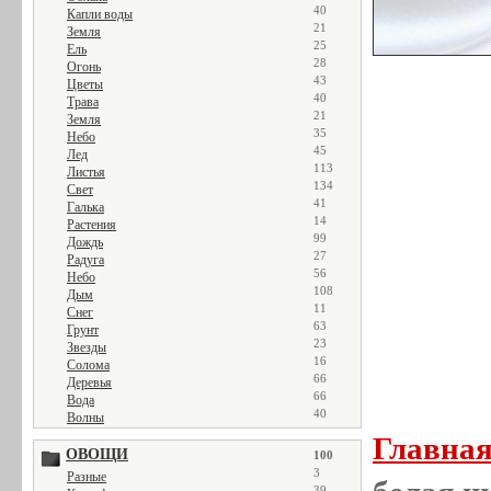
40
Капли воды
21
Земля
25
Ель
28
Огонь
43
Цветы
40
Трава
21
Земля
35
Небо
45
Лед
113
Листья
134
Свет
41
Галька
14
Растения
99
Дождь
27
Радуга
56
Небо
108
Дым
11
Снег
63
Грунт
23
Звезды
16
Солома
66
Деревья
66
Вода
40
Волны
Главна
ОВОЩИ
100
3
Разные
39