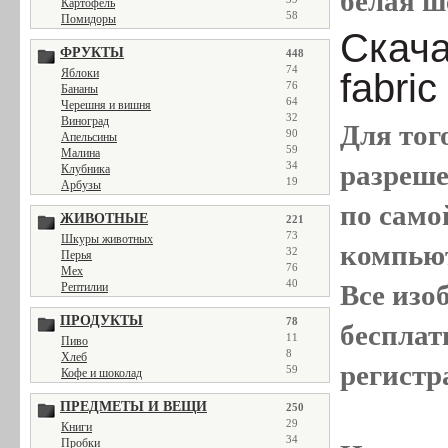
белая ше
Картофель
58
Помидоры
Скачат
ФРУКТЫ
448
74
fabric
Яблоки
76
Бананы
64
Черешня и вишня
32
Виноград
Для тог
90
Апельсины
59
Малина
разреш
34
Клубника
19
Арбузы
по само
ЖИВОТНЫЕ
221
73
Шкуры животных
компью
32
Перья
76
Мех
40
Все
изо
Рептилии
ПРОДУКТЫ
78
бесплат
11
Пиво
8
Хлеб
регистр
59
Кофе и шоколад
ПРЕДМЕТЫ И ВЕЩИ
250
29
Книги
34
Пробки