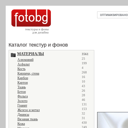
текстуры и фоны
для дизайна
Каталог текстур и фонов
МАТЕРИАЛЫ
3561
25
Алюминий
199
Асфальт
4
Кость
268
Кирпичи, стена
16
Карбон
10
Картон
43
Ткань
26
Бетон
28
Фольга
46
Золото
131
Гранит
153
Железо и метал
32
Джинсы
31
Вязаная ткань
430
Кожа
249