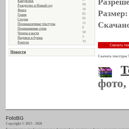
Разреше
Камуфляж
99
Рождество и Новый год
16
Флаги
Размер:
82
Гранж
85
Сердца
Скачано
12
Промышленные текстуры
9
Поцарапанная стена
58
Черепа и кости
5
Надписи и буквы
33
Рентген
Новости
Скачать текстуры 
Т
фото,
FotoBG
Copyright © 2013 - 2026
Качественные профессиональные фотографии, текстуры и фоны с высоким разреше