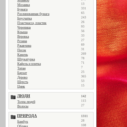
Мрамор
13
Мозаика
331
Бумага
65
Разлинованная бумага
243
Брусчатка
26
Пластмасса, пластик
93
Черепица
56
Крыша
33
Веревка
27
Резина
69
Ржавчина
31
Песок
269
Камень
78
Штукатурка
71
Кафель и плитка
7
Титан
25
Бархат
365
Дерево
53
Шерсть
15
Цинк
ЛЮДИ
142
115
Толпа людей
27
Волосы
ПРИРОДА
1311
28
Бамбук
108
Облака