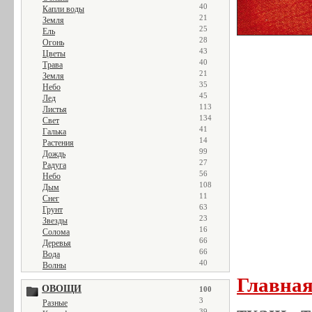
40
Капли воды
21
Земля
25
Ель
28
Огонь
43
Цветы
40
Трава
21
Земля
35
Небо
45
Лед
113
Листья
134
Свет
41
Галька
14
Растения
99
Дождь
27
Радуга
56
Небо
108
Дым
11
Снег
63
Грунт
23
Звезды
16
Солома
66
Деревья
66
Вода
40
Волны
Главна
ОВОЩИ
100
3
Разные
39