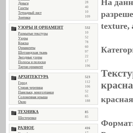
На данн
28
Деньги
40
Газеты
разреше
10
Тетрадный лист
109
Зонтики
texture
УЗОРЫ И ОРНАМЕНТ
532
10
Размытые текстуры
52
Узоры
78
Краска
Категор
60
Орнаменты
97
Шотландская ткань
22
Звездные узоры
17
Полосы и полоски
196
Тартан орнамент
Тексту
АРХИТЕКТУРА
523
красна
112
Город
106
Старая черепица
52
Панельки, многоэтажки
65
красная
Соломенная крыша
188
Окно
ТЕХНИКА
85
85
Шестеренки
Формат
РАЗНОЕ
416
17