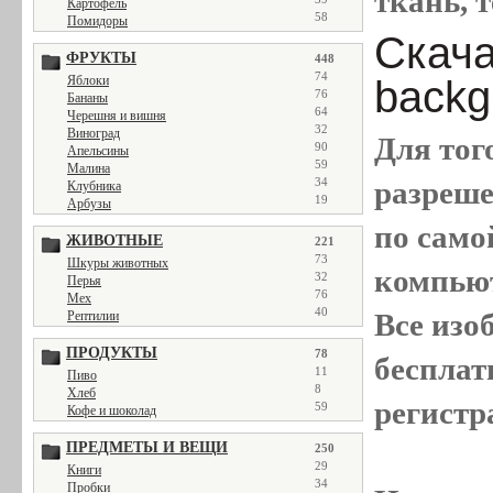
ткань, т
Картофель
58
Помидоры
Скачат
ФРУКТЫ
448
74
backg
Яблоки
76
Бананы
64
Черешня и вишня
32
Виноград
Для тог
90
Апельсины
59
Малина
разреш
34
Клубника
19
Арбузы
по само
ЖИВОТНЫЕ
221
73
Шкуры животных
компью
32
Перья
76
Мех
40
Все
изо
Рептилии
ПРОДУКТЫ
78
бесплат
11
Пиво
8
Хлеб
регистр
59
Кофе и шоколад
ПРЕДМЕТЫ И ВЕЩИ
250
29
Книги
34
Пробки