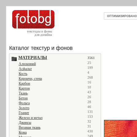
текстуры и фоны
для дизайна
Каталог текстур и фонов
МАТЕРИАЛЫ
3561
25
Алюминий
199
Асфальт
4
Кость
268
Кирпичи, стена
16
Карбон
10
Картон
43
Ткань
26
Бетон
28
Фольга
46
Золото
131
Гранит
153
Железо и метал
32
Джинсы
31
Вязаная ткань
430
Кожа
249