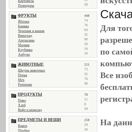
искусст
Картофель
58
Помидоры
Скачат
ФРУКТЫ
448
74
Яблоки
Для тог
76
Бананы
64
Черешня и вишня
32
Виноград
разреш
90
Апельсины
59
Малина
по само
34
Клубника
19
Арбузы
компью
ЖИВОТНЫЕ
221
73
Шкуры животных
Все
изо
32
Перья
76
Мех
40
бесплат
Рептилии
ПРОДУКТЫ
78
регистр
11
Пиво
8
Хлеб
59
Кофе и шоколад
На данн
ПРЕДМЕТЫ И ВЕЩИ
250
29
Книги
34
Пробки