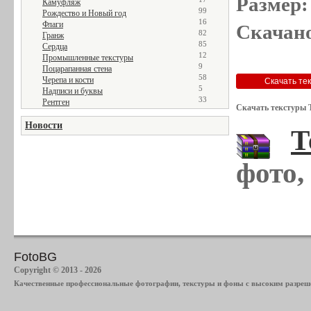
Размер:
Камуфляж
99
Рождество и Новый год
16
Флаги
Скачано
82
Гранж
85
Сердца
12
Промышленные текстуры
9
Поцарапанная стена
58
Черепа и кости
5
Надписи и буквы
33
Рентген
Скачать текстуры 
Новости
Т
фото,
FotoBG
Copyright © 2013 - 2026
Качественные профессиональные фотографии, текстуры и фоны с высоким разреше