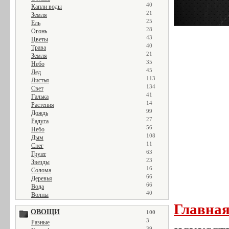
40
Капли воды
21
Земля
25
Ель
28
Огонь
43
Цветы
40
Трава
21
Земля
35
Небо
45
Лед
113
Листья
134
Свет
41
Галька
14
Растения
99
Дождь
27
Радуга
56
Небо
108
Дым
11
Снег
63
Грунт
23
Звезды
16
Солома
66
Деревья
66
Вода
40
Волны
Главна
ОВОЩИ
100
3
Разные
39