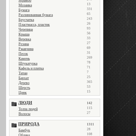
Мрамор
13
Мозаика
331
Бумага
65
Разлинованная бумага
243
Брусчатка
26
Пластмасса, пластик
93
Черепица
56
Крыша
33
Веревка
27
Резина
69
Ржавчина
31
Песок
269
Камень
78
Штукатурка
71
Кафель и плитка
7
Титан
25
Бархат
365
Дерево
53
Шерсть
15
Цинк
ЛЮДИ
142
115
Толпа людей
27
Волосы
ПРИРОДА
1311
28
Бамбук
108
Облака