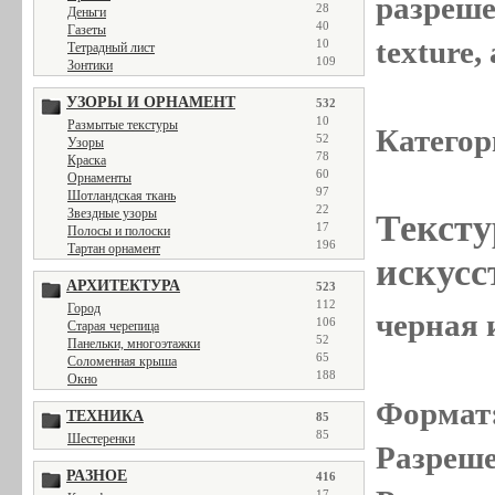
разреше
28
Деньги
40
Газеты
texture
10
Тетрадный лист
109
Зонтики
УЗОРЫ И ОРНАМЕНТ
532
10
Размытые текстуры
Категор
52
Узоры
78
Краска
60
Орнаменты
97
Шотландская ткань
22
Звездные узоры
Тексту
17
Полосы и полоски
196
Тартан орнамент
искусс
АРХИТЕКТУРА
523
112
Город
черная 
106
Старая черепица
52
Панельки, многоэтажки
65
Соломенная крыша
188
Окно
Формат
ТЕХНИКА
85
85
Шестеренки
Разреше
РАЗНОЕ
416
17