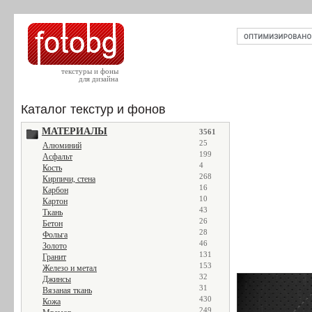
текстуры и фоны
для дизайна
Каталог текстур и фонов
МАТЕРИАЛЫ
3561
25
Алюминий
199
Асфальт
4
Кость
268
Кирпичи, стена
16
Карбон
10
Картон
43
Ткань
26
Бетон
28
Фольга
46
Золото
131
Гранит
153
Железо и метал
32
Джинсы
31
Вязаная ткань
430
Кожа
249