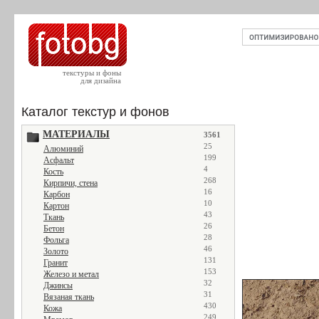
текстуры и фоны
для дизайна
Каталог текстур и фонов
МАТЕРИАЛЫ
3561
25
Алюминий
199
Асфальт
4
Кость
268
Кирпичи, стена
16
Карбон
10
Картон
43
Ткань
26
Бетон
28
Фольга
46
Золото
131
Гранит
153
Железо и метал
32
Джинсы
31
Вязаная ткань
430
Кожа
249