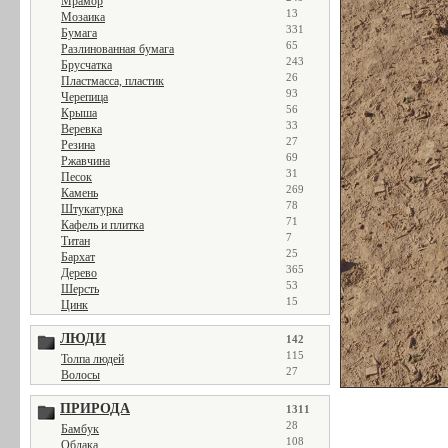
Мрамор
13
Мозаика
331
Бумага
65
Разлинованная бумага
243
Брусчатка
26
Пластмасса, пластик
93
Черепица
56
Крыша
33
Веревка
27
Резина
69
Ржавчина
31
Песок
269
Камень
78
Штукатурка
71
Кафель и плитка
7
Титан
25
Бархат
365
Дерево
53
Шерсть
15
Цинк
ЛЮДИ
142
115
Толпа людей
27
Волосы
ПРИРОДА
1311
28
Бамбук
108
Облака