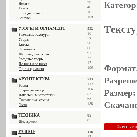
Категор
28
Деньги
40
Газеты
10
Тетрадный лист
109
Зонтики
Тексту
УЗОРЫ И ОРНАМЕНТ
532
10
Размытые текстуры
52
Узоры
78
Краска
60
Орнаменты
97
Шотландская ткань
22
Звездные узоры
17
Полосы и полоски
Формат
196
Тартан орнамент
Разреше
АРХИТЕКТУРА
523
112
Город
106
Размер:
Старая черепица
52
Панельки, многоэтажки
65
Соломенная крыша
Скачано
188
Окно
ТЕХНИКА
85
85
Шестеренки
РАЗНОЕ
416
17