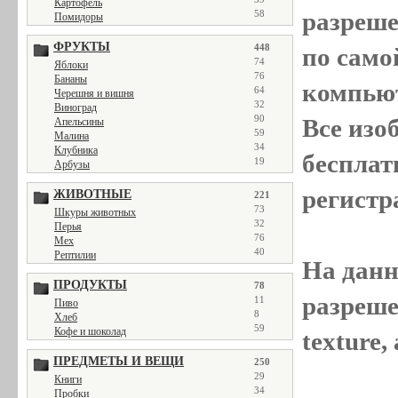
Картофель
разреш
58
Помидоры
ФРУКТЫ
448
по само
74
Яблоки
76
Бананы
компью
64
Черешня и вишня
32
Виноград
90
Все
изо
Апельсины
59
Малина
34
Клубника
бесплат
19
Арбузы
регистр
ЖИВОТНЫЕ
221
73
Шкуры животных
32
Перья
76
Мех
40
Рептилии
На данн
ПРОДУКТЫ
78
разреше
11
Пиво
8
Хлеб
59
Кофе и шоколад
texture
ПРЕДМЕТЫ И ВЕЩИ
250
29
Книги
34
Пробки