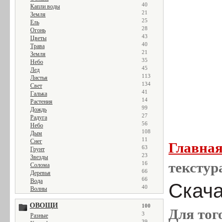
40
Капли воды
21
Земля
25
Ель
28
Огонь
43
Цветы
40
Трава
21
Земля
35
Небо
45
Лед
113
Листья
134
Свет
41
Галька
14
Растения
99
Дождь
27
Радуга
56
Небо
108
Дым
11
Снег
Главна
63
Грунт
23
Звезды
текстур
16
Солома
66
Деревья
66
Вода
Скача
40
Волны
ОВОЩИ
100
Для тог
3
Разные
39