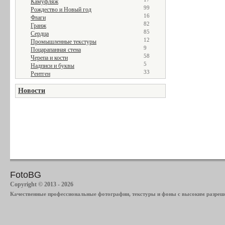
Камуфляж
99
Рождество и Новый год
16
Флаги
82
Гранж
85
Сердца
12
Промышленные текстуры
9
Поцарапанная стена
58
Черепа и кости
5
Надписи и буквы
33
Рентген
Новости
FotoBG
Copyright © 2013 - 2026
Качественные профессиональные фотографии, текстуры и фоны с высоким разреше