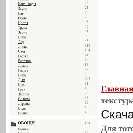
40
Капли воды
21
Земля
25
Ель
28
Огонь
43
Цветы
40
Трава
21
Земля
35
Небо
45
Лед
113
Листья
134
Свет
41
Галька
14
Растения
99
Дождь
27
Радуга
56
Небо
108
Дым
11
Снег
Главна
63
Грунт
23
Звезды
текстур
16
Солома
66
Деревья
66
Вода
Скача
40
Волны
ОВОЩИ
100
Для тог
3
Разные
39