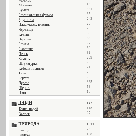
Мрамор
13
Мозаика
331
Бумага
65
Разлинованная бумага
243
Брусчатка
26
Пластмасса, пластик
93
Черепица
56
Крыша
33
Веревка
27
Резина
69
Ржавчина
31
Песок
269
Камень
78
Штукатурка
71
Кафель и плитка
7
Титан
25
Бархат
365
Дерево
53
Шерсть
15
Цинк
ЛЮДИ
142
115
Толпа людей
27
Волосы
ПРИРОДА
1311
28
Бамбук
108
Облака