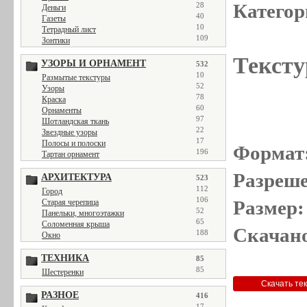
Категор
28
Деньги
40
Газеты
10
Тетрадный лист
109
Зонтики
Тексту
УЗОРЫ И ОРНАМЕНТ
532
10
Размытые текстуры
52
Узоры
78
Краска
60
Орнаменты
97
Шотландская ткань
22
Звездные узоры
17
Полосы и полоски
Формат
196
Тартан орнамент
Разреше
АРХИТЕКТУРА
523
112
Город
106
Размер:
Старая черепица
52
Панельки, многоэтажки
65
Соломенная крыша
Скачано
188
Окно
ТЕХНИКА
85
85
Шестеренки
РАЗНОЕ
416
17