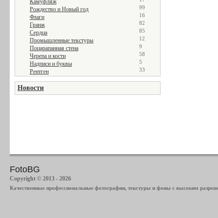
Камуфляж
99
Рождество и Новый год
16
Флаги
82
Гранж
85
Сердца
12
Промышленные текстуры
9
Поцарапанная стена
58
Черепа и кости
5
Надписи и буквы
33
Рентген
Новости
FotoBG
Copyright © 2013 - 2026
Качественные профессиональные фотографии, текстуры и фоны с высоким разреше