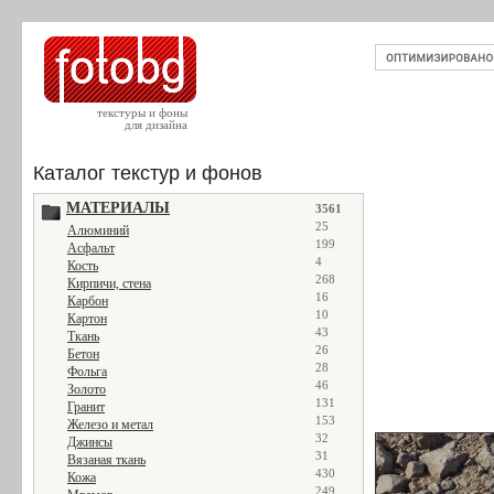
текстуры и фоны
для дизайна
Каталог текстур и фонов
МАТЕРИАЛЫ
3561
25
Алюминий
199
Асфальт
4
Кость
268
Кирпичи, стена
16
Карбон
10
Картон
43
Ткань
26
Бетон
28
Фольга
46
Золото
131
Гранит
153
Железо и метал
32
Джинсы
31
Вязаная ткань
430
Кожа
249