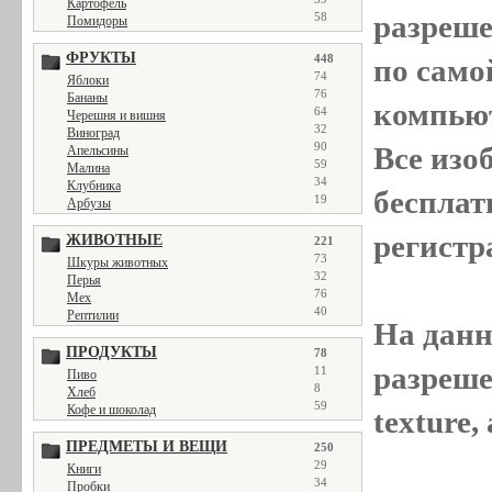
Картофель
разреш
58
Помидоры
ФРУКТЫ
448
по само
74
Яблоки
76
Бананы
компью
64
Черешня и вишня
32
Виноград
90
Все
изо
Апельсины
59
Малина
34
Клубника
бесплат
19
Арбузы
регистр
ЖИВОТНЫЕ
221
73
Шкуры животных
32
Перья
76
Мех
40
Рептилии
На данн
ПРОДУКТЫ
78
разреше
11
Пиво
8
Хлеб
59
Кофе и шоколад
texture
ПРЕДМЕТЫ И ВЕЩИ
250
29
Книги
34
Пробки