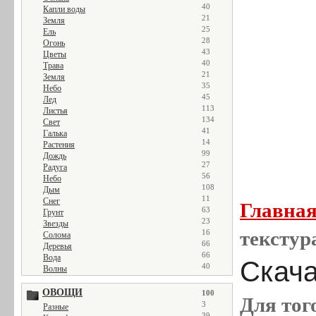
40
Капли воды
21
Земля
25
Ель
28
Огонь
43
Цветы
40
Трава
21
Земля
35
Небо
45
Лед
113
Листья
134
Свет
41
Галька
14
Растения
99
Дождь
27
Радуга
56
Небо
108
Дым
11
Снег
Главна
63
Грунт
23
Звезды
текстур
16
Солома
66
Деревья
66
Вода
Скача
40
Волны
ОВОЩИ
100
Для тог
3
Разные
39