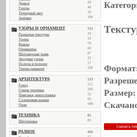
Категор
28
Деньги
40
Газеты
10
Тетрадный лист
109
Зонтики
Тексту
УЗОРЫ И ОРНАМЕНТ
532
10
Размытые текстуры
52
Узоры
78
Краска
60
Орнаменты
97
Шотландская ткань
22
Звездные узоры
17
Полосы и полоски
Формат
196
Тартан орнамент
Разреше
АРХИТЕКТУРА
523
112
Город
106
Размер:
Старая черепица
52
Панельки, многоэтажки
65
Соломенная крыша
Скачано
188
Окно
ТЕХНИКА
85
85
Шестеренки
РАЗНОЕ
416
17