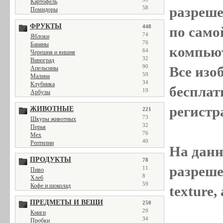
Картофель
разреш
58
Помидоры
ФРУКТЫ
448
по само
74
Яблоки
76
Бананы
компью
64
Черешня и вишня
32
Виноград
90
Все
изо
Апельсины
59
Малина
34
Клубника
бесплат
19
Арбузы
регистр
ЖИВОТНЫЕ
221
73
Шкуры животных
32
Перья
76
Мех
40
Рептилии
На данн
ПРОДУКТЫ
78
разреше
11
Пиво
8
Хлеб
59
Кофе и шоколад
texture
ПРЕДМЕТЫ И ВЕЩИ
250
29
Книги
34
Пробки