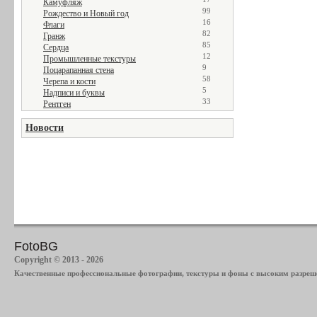
Камуфляж
99
Рождество и Новый год
16
Флаги
82
Гранж
85
Сердца
12
Промышленные текстуры
9
Поцарапанная стена
58
Черепа и кости
5
Надписи и буквы
33
Рентген
Новости
FotoBG
Copyright © 2013 - 2026
Качественные профессиональные фотографии, текстуры и фоны с высоким разреше