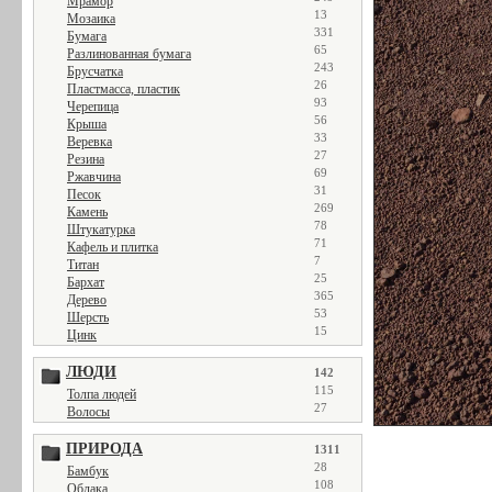
Мрамор
13
Мозаика
331
Бумага
65
Разлинованная бумага
243
Брусчатка
26
Пластмасса, пластик
93
Черепица
56
Крыша
33
Веревка
27
Резина
69
Ржавчина
31
Песок
269
Камень
78
Штукатурка
71
Кафель и плитка
7
Титан
25
Бархат
365
Дерево
53
Шерсть
15
Цинк
ЛЮДИ
142
115
Толпа людей
27
Волосы
ПРИРОДА
1311
28
Бамбук
108
Облака