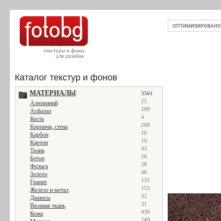
текстуры и фоны
для дизайна
Каталог текстур и фонов
МАТЕРИАЛЫ
3561
25
Алюминий
199
Асфальт
4
Кость
268
Кирпичи, стена
16
Карбон
10
Картон
43
Ткань
26
Бетон
28
Фольга
46
Золото
131
Гранит
153
Железо и метал
32
Джинсы
31
Вязаная ткань
430
Кожа
249