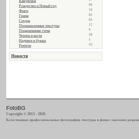
Камуфляж
99
Рождество и Новый год
16
Флаги
82
Гранж
85
Сердца
12
Промышленные текстуры
9
Поцарапанная стена
58
Черепа и кости
5
Надписи и буквы
33
Рентген
Новости
FotoBG
Copyright © 2013 - 2026
Качественные профессиональные фотографии, текстуры и фоны с высоким разреше