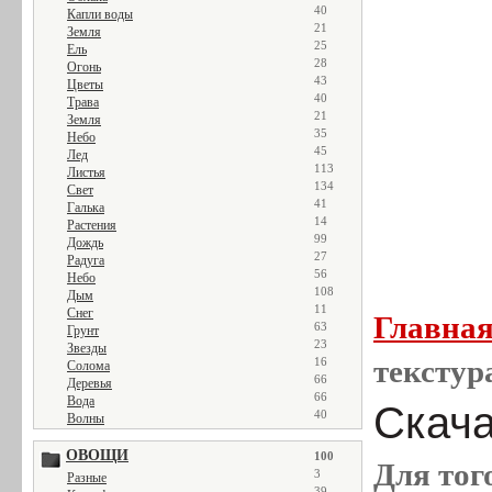
40
Капли воды
21
Земля
25
Ель
28
Огонь
43
Цветы
40
Трава
21
Земля
35
Небо
45
Лед
113
Листья
134
Свет
41
Галька
14
Растения
99
Дождь
27
Радуга
56
Небо
108
Дым
11
Снег
Главна
63
Грунт
23
Звезды
текстур
16
Солома
66
Деревья
66
Вода
Скача
40
Волны
ОВОЩИ
100
Для тог
3
Разные
39