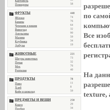
Картофель
разреш
58
Помидоры
ФРУКТЫ
448
по само
74
Яблоки
76
Бананы
компью
64
Черешня и вишня
32
Виноград
90
Все
изо
Апельсины
59
Малина
34
Клубника
бесплат
19
Арбузы
регистр
ЖИВОТНЫЕ
221
73
Шкуры животных
32
Перья
76
Мех
40
Рептилии
На данн
ПРОДУКТЫ
78
разреше
11
Пиво
8
Хлеб
59
Кофе и шоколад
texture
ПРЕДМЕТЫ И ВЕЩИ
250
29
Книги
34
Пробки