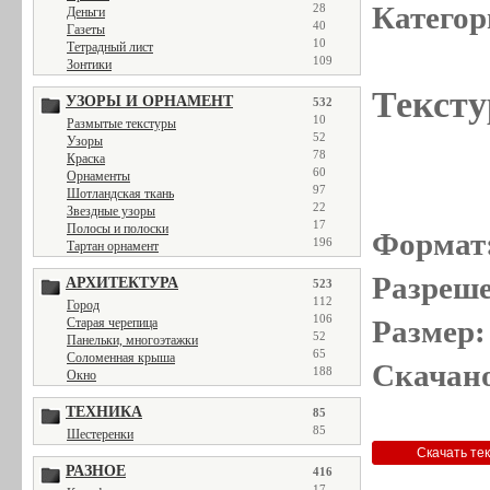
Категор
28
Деньги
40
Газеты
10
Тетрадный лист
109
Зонтики
Тексту
УЗОРЫ И ОРНАМЕНТ
532
10
Размытые текстуры
52
Узоры
78
Краска
60
Орнаменты
97
Шотландская ткань
22
Звездные узоры
17
Полосы и полоски
Формат
196
Тартан орнамент
Разреше
АРХИТЕКТУРА
523
112
Город
106
Размер:
Старая черепица
52
Панельки, многоэтажки
65
Соломенная крыша
Скачано
188
Окно
ТЕХНИКА
85
85
Шестеренки
РАЗНОЕ
416
17