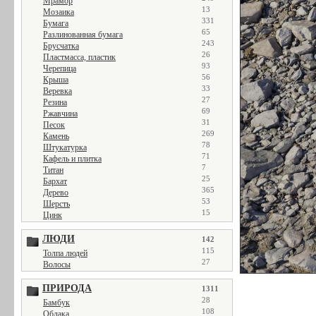
Мрамор
13
Мозаика
331
Бумага
65
Разлинованная бумага
243
Брусчатка
26
Пластмасса, пластик
93
Черепица
56
Крыша
33
Веревка
27
Резина
69
Ржавчина
31
Песок
269
Камень
78
Штукатурка
71
Кафель и плитка
7
Титан
25
Бархат
365
Дерево
53
Шерсть
15
Цинк
ЛЮДИ
142
115
Толпа людей
27
Волосы
ПРИРОДА
1311
28
Бамбук
108
Облака