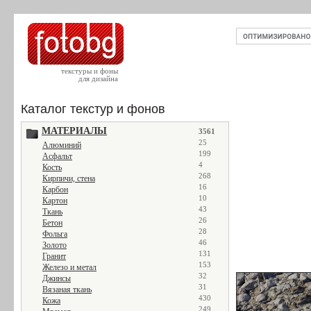
текстуры и фоны
для дизайна
Каталог текстур и фонов
МАТЕРИАЛЫ
3561
25
Алюминий
199
Асфальт
4
Кость
268
Кирпичи, стена
16
Карбон
10
Картон
43
Ткань
26
Бетон
28
Фольга
46
Золото
131
Гранит
153
Железо и метал
32
Джинсы
31
Вязаная ткань
430
Кожа
249