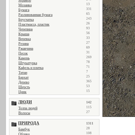
Мрамор
13
Мозаика
331
Бумага
65
Разлинованная бумага
243
Брусчатка
26
Пластмасса, пластик
93
Черепица
56
Крыша
33
Веревка
27
Резина
69
Ржавчина
31
Песок
269
Камень
78
Штукатурка
71
Кафель и плитка
7
Титан
25
Бархат
365
Дерево
53
Шерсть
15
Цинк
ЛЮДИ
142
115
Толпа людей
27
Волосы
ПРИРОДА
1311
28
Бамбук
108
Облака