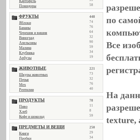
Картофель
разреш
58
Помидоры
ФРУКТЫ
448
по само
74
Яблоки
76
Бананы
компью
64
Черешня и вишня
32
Виноград
90
Все
изо
Апельсины
59
Малина
34
Клубника
бесплат
19
Арбузы
регистр
ЖИВОТНЫЕ
221
73
Шкуры животных
32
Перья
76
Мех
40
Рептилии
На данн
ПРОДУКТЫ
78
разреше
11
Пиво
8
Хлеб
59
Кофе и шоколад
texture
ПРЕДМЕТЫ И ВЕЩИ
250
29
Книги
34
Пробки