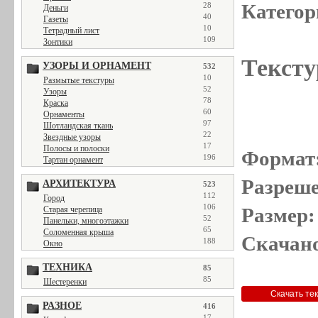
Категор
28
Деньги
40
Газеты
10
Тетрадный лист
109
Зонтики
Тексту
УЗОРЫ И ОРНАМЕНТ
532
10
Размытые текстуры
52
Узоры
78
Краска
60
Орнаменты
97
Шотландская ткань
22
Звездные узоры
17
Полосы и полоски
Формат
196
Тартан орнамент
Разреше
АРХИТЕКТУРА
523
112
Город
106
Размер:
Старая черепица
52
Панельки, многоэтажки
65
Соломенная крыша
Скачано
188
Окно
ТЕХНИКА
85
85
Шестеренки
РАЗНОЕ
416
17