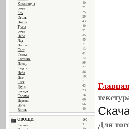
40
Капли воды
21
Земля
25
Ель
28
Огонь
43
Цветы
40
Трава
21
Земля
35
Небо
45
Лед
113
Листья
134
Свет
41
Галька
14
Растения
99
Дождь
27
Радуга
56
Небо
108
Дым
11
Снег
Главна
63
Грунт
23
Звезды
текстур
16
Солома
66
Деревья
66
Вода
Скача
40
Волны
ОВОЩИ
100
Для тог
3
Разные
39