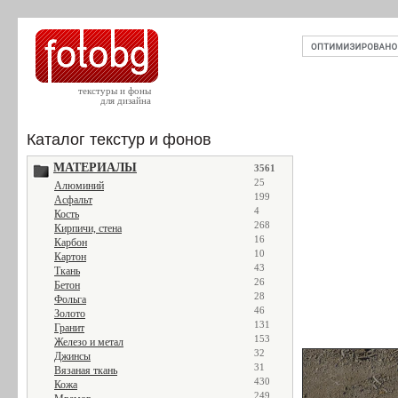
текстуры и фоны
для дизайна
Каталог текстур и фонов
МАТЕРИАЛЫ
3561
25
Алюминий
199
Асфальт
4
Кость
268
Кирпичи, стена
16
Карбон
10
Картон
43
Ткань
26
Бетон
28
Фольга
46
Золото
131
Гранит
153
Железо и метал
32
Джинсы
31
Вязаная ткань
430
Кожа
249