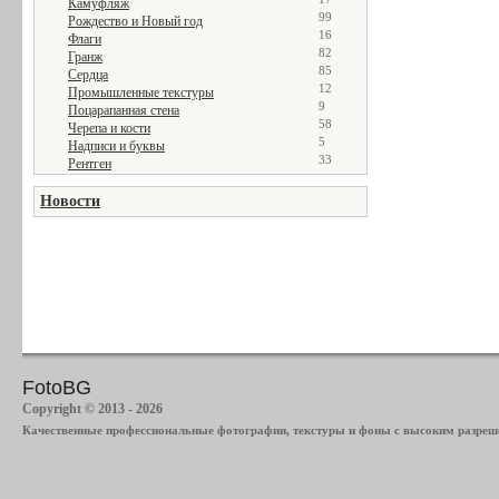
Камуфляж
99
Рождество и Новый год
16
Флаги
82
Гранж
85
Сердца
12
Промышленные текстуры
9
Поцарапанная стена
58
Черепа и кости
5
Надписи и буквы
33
Рентген
Новости
FotoBG
Copyright © 2013 - 2026
Качественные профессиональные фотографии, текстуры и фоны с высоким разреше