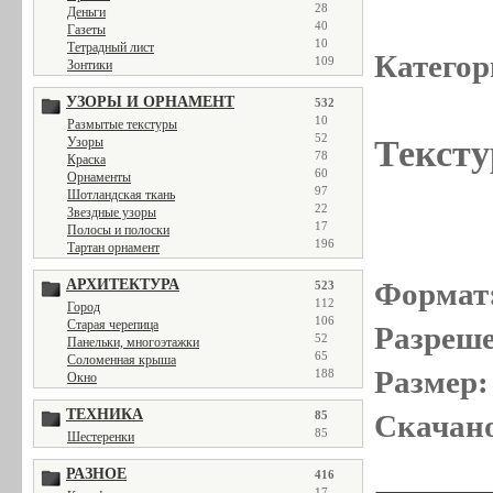
28
Деньги
40
Газеты
10
Тетрадный лист
Категор
109
Зонтики
УЗОРЫ И ОРНАМЕНТ
532
10
Размытые текстуры
52
Тексту
Узоры
78
Краска
60
Орнаменты
97
Шотландская ткань
22
Звездные узоры
17
Полосы и полоски
196
Тартан орнамент
АРХИТЕКТУРА
Формат
523
112
Город
106
Старая черепица
Разреше
52
Панельки, многоэтажки
65
Соломенная крыша
Размер:
188
Окно
ТЕХНИКА
85
Скачано
85
Шестеренки
РАЗНОЕ
416
17