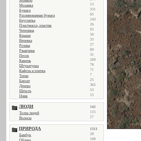
Мрамор
13
Мозаика
331
Бумага
65
Разлинованная бумага
243
Брусчатка
26
Пластмасса, пластик
93
Черепица
56
Крыша
33
Веревка
27
Резина
69
Ржавчина
31
Песок
269
Камень
78
Штукатурка
71
Кафель и плитка
7
Титан
25
Бархат
365
Дерево
53
Шерсть
15
Цинк
ЛЮДИ
142
115
Толпа людей
27
Волосы
ПРИРОДА
1311
28
Бамбук
108
Облака