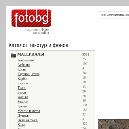
текстуры и фоны
для дизайна
Каталог текстур и фонов
МАТЕРИАЛЫ
3561
25
Алюминий
199
Асфальт
4
Кость
268
Кирпичи, стена
16
Карбон
10
Картон
43
Ткань
26
Бетон
28
Фольга
46
Золото
131
Гранит
153
Железо и метал
32
Джинсы
31
Вязаная ткань
430
Кожа
249