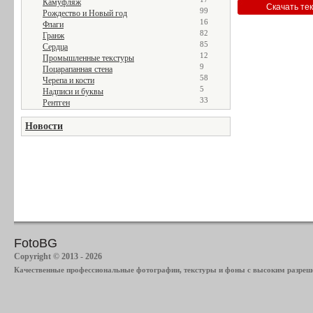
Камуфляж
99
Рождество и Новый год
16
Флаги
82
Гранж
85
Сердца
12
Промышленные текстуры
9
Поцарапанная стена
58
Черепа и кости
5
Надписи и буквы
33
Рентген
Новости
FotoBG
Copyright © 2013 - 2026
Качественные профессиональные фотографии, текстуры и фоны с высоким разреше