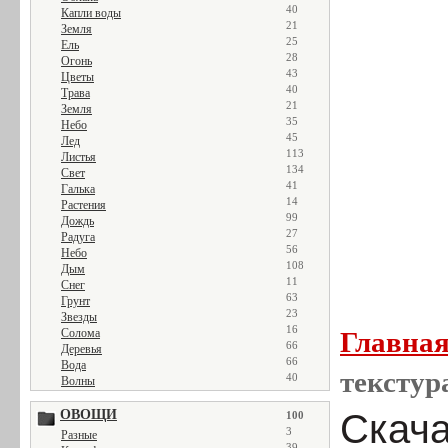
40
Капли воды
21
Земля
25
Ель
28
Огонь
43
Цветы
40
Трава
21
Земля
35
Небо
45
Лед
113
Листья
134
Свет
41
Галька
14
Растения
99
Дождь
27
Радуга
56
Небо
108
Дым
11
Снег
63
Грунт
23
Звезды
16
Солома
Главна
66
Деревья
66
Вода
текстур
40
Волны
ОВОЩИ
Скача
100
3
Разные
39