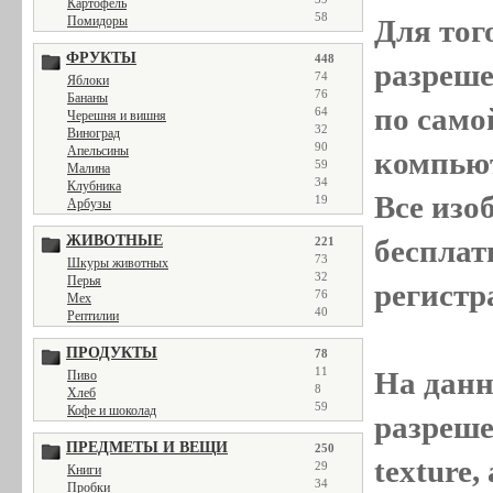
Картофель
58
Помидоры
Для тог
ФРУКТЫ
448
разреш
74
Яблоки
76
Бананы
по само
64
Черешня и вишня
32
Виноград
90
Апельсины
компью
59
Малина
34
Клубника
Все
изо
19
Арбузы
ЖИВОТНЫЕ
бесплат
221
73
Шкуры животных
32
Перья
регистр
76
Мех
40
Рептилии
ПРОДУКТЫ
78
11
На данн
Пиво
8
Хлеб
59
Кофе и шоколад
разреше
ПРЕДМЕТЫ И ВЕЩИ
250
texture
29
Книги
34
Пробки