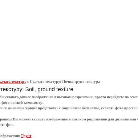
ачать текстуру
»
Скачать текстуру: Почва, грунт текстура
текстуру: Soil, ground texture
обы
скачать
данное
изображение в высоком разрешении
, просто перейдите по сс
я
фото
на свой компьютер.
ения
на нашем сервисе представленя совершенно
бесплатно
,
скачать фото
просто 
транице Вы можете скачать изображение в высоком разрешении для дизайна или 
ать фон
.
зображения:
Грунт