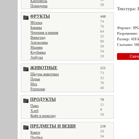
Картофель
58
Помидоры
Текстура:
ФРУКТЫ
448
74
Яблоки
76
Бананы
Формат: JP
64
Черешня и вишня
Разрешение:
32
Виноград
Размер: 418 
90
Апельсины
Скачано: 166
59
Малина
34
Клубника
19
Арбузы
ЖИВОТНЫЕ
221
73
Шкуры животных
32
Перья
76
Мех
40
Рептилии
ПРОДУКТЫ
78
11
Пиво
8
Хлеб
59
Кофе и шоколад
ПРЕДМЕТЫ И ВЕЩИ
250
29
Книги
34
Пробки