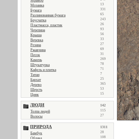
Мрамор
13
Мозаика
331
Бумага
65
Разлинованная бумага
243
Брусчатка
26
Пластмасса, пластик
93
Черепица
56
Крыша
33
Веревка
27
Резина
69
Ржавчина
31
Песок
269
Камень
78
Штукатурка
71
Кафель и плитка
7
Титан
25
Бархат
365
Дерево
53
Шерсть
15
Цинк
ЛЮДИ
142
115
Толпа людей
27
Волосы
ПРИРОДА
1311
28
Бамбук
108
Облака