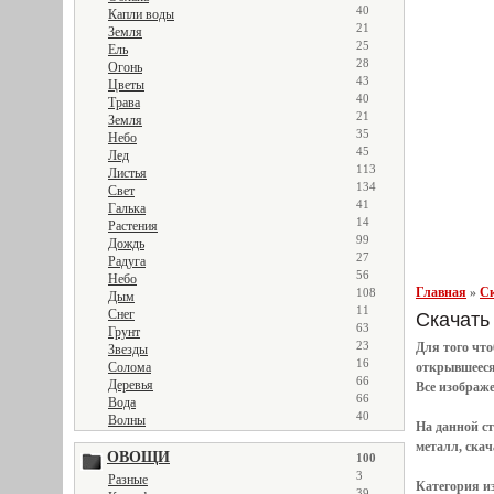
40
Капли воды
21
Земля
25
Ель
28
Огонь
43
Цветы
40
Трава
21
Земля
35
Небо
45
Лед
113
Листья
134
Свет
41
Галька
14
Растения
99
Дождь
27
Радуга
56
Небо
Главная
»
Ск
108
Дым
11
Снег
Скачать 
63
Грунт
23
Для того чт
Звезды
16
Солома
открывшеес
66
Деревья
Все
изображ
66
Вода
40
Волны
На данной с
металл, скач
ОВОЩИ
100
3
Разные
Категория и
39