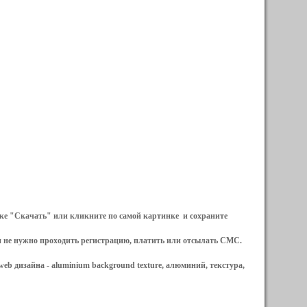
ылке "Скачать" или кликните по самой картинке и сохраните
и не нужно проходить регистрацию, платить или отсылать СМС.
web дизайна -
aluminium background texture, алюминий, текстура,