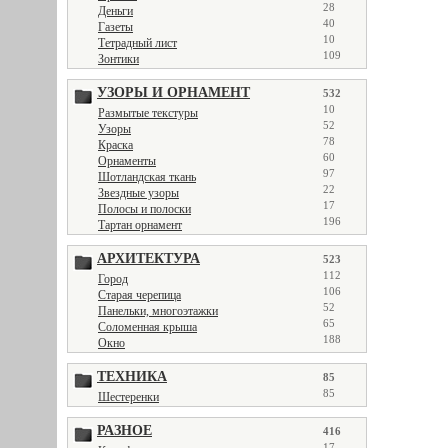
28
Деньги
40
Газеты
10
Тетрадный лист
109
Зонтики
УЗОРЫ И ОРНАМЕНТ
532
10
Размытые текстуры
52
Узоры
78
Краска
60
Орнаменты
97
Шотландская ткань
22
Звездные узоры
17
Полосы и полоски
196
Тартан орнамент
АРХИТЕКТУРА
523
112
Город
106
Старая черепица
52
Панельки, многоэтажки
65
Соломенная крыша
188
Окно
ТЕХНИКА
85
85
Шестеренки
РАЗНОЕ
416
17