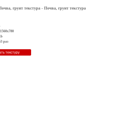
Почва, грунт текстура
- Почва, грунт текстура
G
 1560x780
kb
3 раз