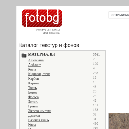
текстуры и фоны
для дизайна
Каталог текстур и фонов
МАТЕРИАЛЫ
3561
25
Алюминий
199
Асфальт
4
Кость
268
Кирпичи, стена
16
Карбон
10
Картон
43
Ткань
26
Бетон
28
Фольга
46
Золото
131
Гранит
153
Железо и метал
32
Джинсы
31
Вязаная ткань
430
Кожа
249