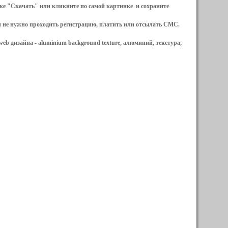
ылке "Скачать" или кликните по самой картинке и сохраните
и не нужно проходить регистрацию, платить или отсылать СМС.
web дизайна -
aluminium background texture, алюминий, текстура,