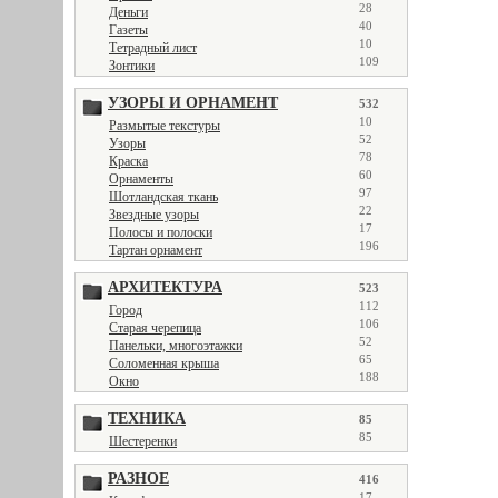
28
Деньги
40
Газеты
10
Тетрадный лист
109
Зонтики
УЗОРЫ И ОРНАМЕНТ
532
10
Размытые текстуры
52
Узоры
78
Краска
60
Орнаменты
97
Шотландская ткань
22
Звездные узоры
17
Полосы и полоски
196
Тартан орнамент
АРХИТЕКТУРА
523
112
Город
106
Старая черепица
52
Панельки, многоэтажки
65
Соломенная крыша
188
Окно
ТЕХНИКА
85
85
Шестеренки
РАЗНОЕ
416
17