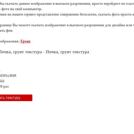
обы
скачать
данное
изображение в высоком разрешении
, просто перейдите по сс
я
фото
на свой компьютер.
ения
на нашем сервисе представленя совершенно
бесплатно
,
скачать фото
просто 
транице Вы можете скачать изображение в высоком разрешении для дизайна или 
ать фон
.
зображения:
Грунт
Почва, грунт текстура
- Почва, грунт текстура
G
 4591x3049
 kb
0 раз