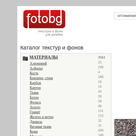
текстуры и фоны
для дизайна
Каталог текстур и фонов
МАТЕРИАЛЫ
3561
25
Алюминий
199
Асфальт
4
Кость
268
Кирпичи, стена
16
Карбон
10
Картон
43
Ткань
26
Бетон
28
Фольга
46
Золото
131
Гранит
153
Железо и метал
32
Джинсы
31
Вязаная ткань
430
Кожа
249