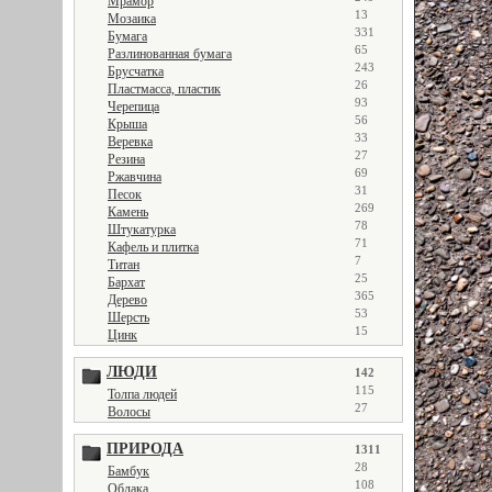
Мрамор
13
Мозаика
331
Бумага
65
Разлинованная бумага
243
Брусчатка
26
Пластмасса, пластик
93
Черепица
56
Крыша
33
Веревка
27
Резина
69
Ржавчина
31
Песок
269
Камень
78
Штукатурка
71
Кафель и плитка
7
Титан
25
Бархат
365
Дерево
53
Шерсть
15
Цинк
ЛЮДИ
142
115
Толпа людей
27
Волосы
ПРИРОДА
1311
28
Бамбук
108
Облака