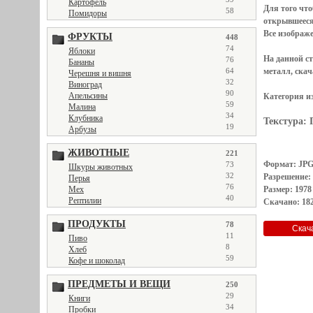
Картофель
Для того чт
58
Помидоры
открывшеес
Все
изображ
ФРУКТЫ
448
74
Яблоки
На данной с
76
Бананы
64
металл, скач
Черешня и вишня
32
Виноград
90
Апельсины
Категория и
59
Малина
34
Клубника
Текстура:
19
Арбузы
ЖИВОТНЫЕ
221
Формат: JP
73
Шкуры животных
32
Разрешение:
Перья
76
Мех
Размер: 1978
40
Рептилии
Скачано: 182
ПРОДУКТЫ
78
11
Пиво
8
Хлеб
59
Кофе и шоколад
ПРЕДМЕТЫ И ВЕЩИ
250
29
Книги
34
Пробки