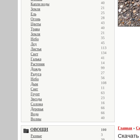
40
Капли воды
21
Земля
25
Ель
28
Огонь
43
Цветы
40
Трава
21
Земля
35
Небо
45
Лед
113
Листья
134
Свет
41
Галька
14
Растения
99
Дождь
27
Радуга
56
Небо
108
Дым
11
Снег
63
Грунт
23
Звезды
16
Солома
66
Деревья
66
Вода
40
Волны
Главная
»
Ск
ОВОЩИ
100
3
Скачать 
Разные
39