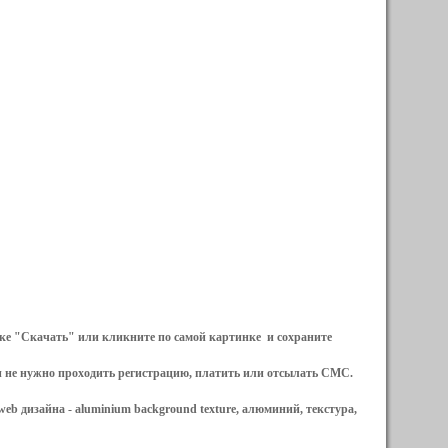
ылке "Скачать" или кликните по самой картинке и сохраните
и не нужно проходить регистрацию, платить или отсылать СМС.
web дизайна -
aluminium background texture, алюминий, текстура,