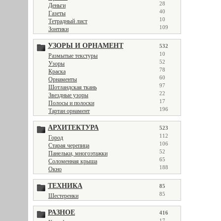
28
Деньги
40
Газеты
10
Тетрадный лист
109
Зонтики
УЗОРЫ И ОРНАМЕНТ
532
10
Размытые текстуры
52
Узоры
78
Краска
60
Орнаменты
97
Шотландская ткань
22
Звездные узоры
17
Полосы и полоски
196
Тартан орнамент
АРХИТЕКТУРА
523
112
Город
106
Старая черепица
52
Панельки, многоэтажки
65
Соломенная крыша
188
Окно
ТЕХНИКА
85
85
Шестеренки
РАЗНОЕ
416
17