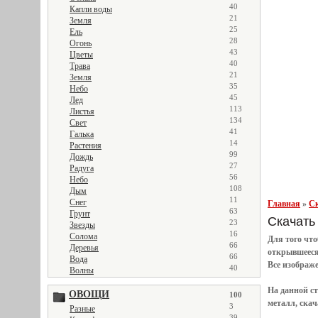
40
Капли воды
21
Земля
25
Ель
28
Огонь
43
Цветы
40
Трава
21
Земля
35
Небо
45
Лед
113
Листья
134
Свет
41
Галька
14
Растения
99
Дождь
27
Радуга
56
Небо
108
Дым
11
Снег
Главная
»
Ск
63
Грунт
Скачать 
23
Звезды
16
Солома
Для того чт
66
Деревья
открывшеес
66
Вода
Все
изображ
40
Волны
На данной с
ОВОЩИ
100
металл, скач
3
Разные
39