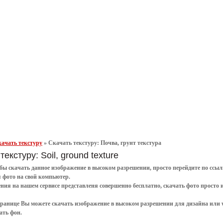
ачать текстуру
»
Скачать текстуру: Почва, грунт текстура
текстуру: Soil, ground texture
обы
скачать
данное
изображение в высоком разрешении
, просто перейдите по сс
я
фото
на свой компьютер.
ения
на нашем сервисе представленя совершенно
бесплатно
,
скачать фото
просто 
транице Вы можете скачать изображение в высоком разрешении для дизайна или 
ать фон
.