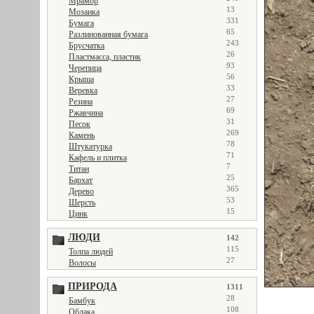
Мрамор
13
Мозаика
331
Бумага
65
Разлинованная бумага
243
Брусчатка
26
Пластмасса, пластик
93
Черепица
56
Крыша
33
Веревка
27
Резина
69
Ржавчина
31
Песок
269
Камень
78
Штукатурка
71
Кафель и плитка
7
Титан
25
Бархат
365
Дерево
53
Шерсть
15
Цинк
ЛЮДИ
142
115
Толпа людей
27
Волосы
ПРИРОДА
1311
28
Бамбук
108
Облака