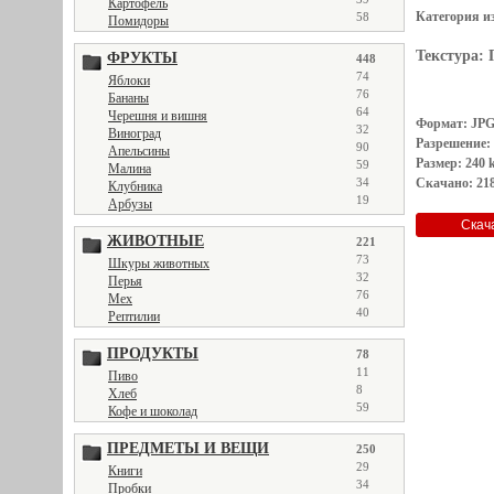
Картофель
Категория и
58
Помидоры
Текстура:
ФРУКТЫ
448
74
Яблоки
76
Бананы
64
Черешня и вишня
Формат: JP
32
Виноград
Разрешение:
90
Апельсины
Размер: 240 
59
Малина
34
Скачано: 218
Клубника
19
Арбузы
ЖИВОТНЫЕ
221
73
Шкуры животных
32
Перья
76
Мех
40
Рептилии
ПРОДУКТЫ
78
11
Пиво
8
Хлеб
59
Кофе и шоколад
ПРЕДМЕТЫ И ВЕЩИ
250
29
Книги
34
Пробки