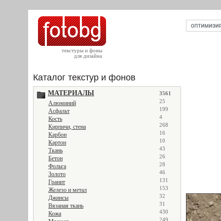
текстуры и фоны
для дизайна
Каталог текстур и фонов
МАТЕРИАЛЫ
3561
25
Алюминий
199
Асфальт
4
Кость
268
Кирпичи, стена
16
Карбон
10
Картон
43
Ткань
26
Бетон
28
Фольга
46
Золото
131
Гранит
153
Железо и метал
32
Джинсы
31
Вязаная ткань
430
Кожа
249