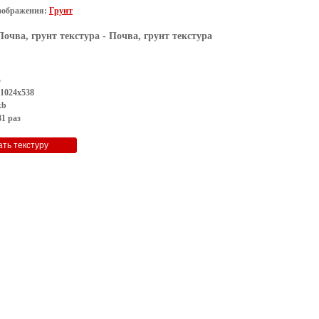
зображения:
Грунт
Почва, грунт текстура
- Почва, грунт текстура
G
 1024x538
kb
1 раз