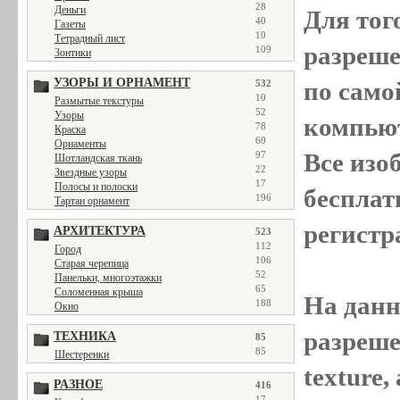
28
Деньги
Для тог
40
Газеты
10
Тетрадный лист
разреш
109
Зонтики
УЗОРЫ И ОРНАМЕНТ
по само
532
10
Размытые текстуры
52
Узоры
компью
78
Краска
60
Орнаменты
Все
изо
97
Шотландская ткань
22
Звездные узоры
17
Полосы и полоски
бесплат
196
Тартан орнамент
регистр
АРХИТЕКТУРА
523
112
Город
106
Старая черепица
52
Панельки, многоэтажки
65
Соломенная крыша
На данн
188
Окно
разреше
ТЕХНИКА
85
85
Шестеренки
texture
РАЗНОЕ
416
17