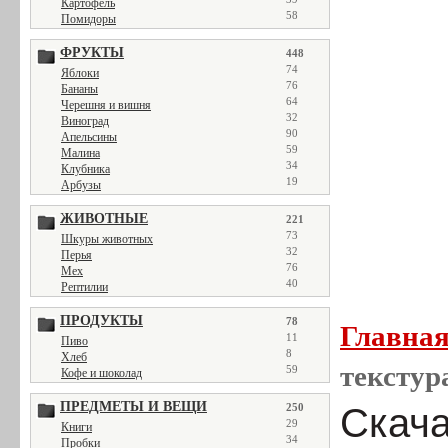
Картофель
58
Помидоры
ФРУКТЫ
448
74
Яблоки
76
Бананы
64
Черешня и вишня
32
Виноград
90
Апельсины
59
Малина
34
Клубника
19
Арбузы
ЖИВОТНЫЕ
221
73
Шкуры животных
32
Перья
76
Мех
40
Рептилии
ПРОДУКТЫ
78
Главна
11
Пиво
8
Хлеб
текстур
59
Кофе и шоколад
ПРЕДМЕТЫ И ВЕЩИ
250
Скача
29
Книги
34
Пробки