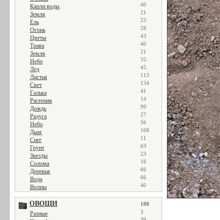
40
Капли воды
21
Земля
25
Ель
28
Огонь
43
Цветы
40
Трава
21
Земля
35
Небо
45
Лед
113
Листья
134
Свет
41
Галька
14
Растения
99
Дождь
27
Радуга
56
Небо
108
Дым
11
Снег
63
Грунт
23
Звезды
16
Солома
66
Деревья
66
Вода
40
Волны
ОВОЩИ
100
3
Разные
39