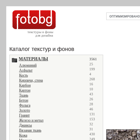
текстуры и фоны
для дизайна
Каталог текстур и фонов
МАТЕРИАЛЫ
3561
25
Алюминий
199
Асфальт
4
Кость
268
Кирпичи, стена
16
Карбон
10
Картон
43
Ткань
26
Бетон
28
Фольга
46
Золото
131
Гранит
153
Железо и метал
32
Джинсы
31
Вязаная ткань
430
Кожа
249