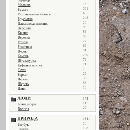
Мрамор
13
Мозаика
331
Бумага
65
Разлинованная бумага
243
Брусчатка
26
Пластмасса, пластик
93
Черепица
56
Крыша
33
Веревка
27
Резина
69
Ржавчина
31
Песок
269
Камень
78
Штукатурка
71
Кафель и плитка
7
Титан
25
Бархат
365
Дерево
53
Шерсть
15
Цинк
ЛЮДИ
142
115
Толпа людей
27
Волосы
ПРИРОДА
1311
28
Бамбук
108
Облака