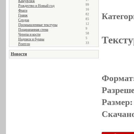
Камуфляж
99
Рождество и Новый год
16
Флаги
Категор
82
Гранж
85
Сердца
12
Промышленные текстуры
9
Поцарапанная стена
58
Черепа и кости
Тексту
5
Надписи и буквы
33
Рентген
Новости
Формат
Разреше
Размер:
Скачано