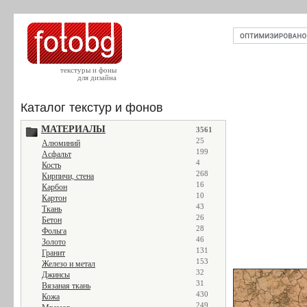
текстуры и фоны
для дизайна
Каталог текстур и фонов
МАТЕРИАЛЫ
3561
25
Алюминий
199
Асфальт
4
Кость
268
Кирпичи, стена
16
Карбон
10
Картон
43
Ткань
26
Бетон
28
Фольга
46
Золото
131
Гранит
153
Железо и метал
32
Джинсы
31
Вязаная ткань
430
Кожа
249