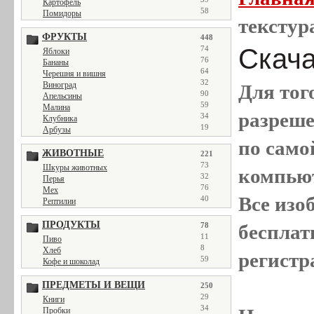
Картофель
58
Помидоры
текстур
ФРУКТЫ
448
Скача
74
Яблоки
76
Бананы
64
Черешня и вишня
32
Виноград
Для тог
90
Апельсины
59
Малина
разреш
34
Клубника
19
Арбузы
по само
ЖИВОТНЫЕ
221
73
Шкуры животных
компью
32
Перья
76
Мех
Все
изо
40
Рептилии
ПРОДУКТЫ
78
бесплат
11
Пиво
8
Хлеб
регистр
59
Кофе и шоколад
ПРЕДМЕТЫ И ВЕЩИ
250
29
Книги
34
Пробки