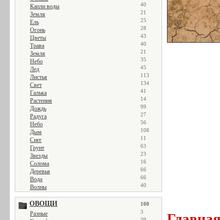
40
Капли воды
21
Земля
25
Ель
28
Огонь
43
Цветы
40
Трава
21
Земля
35
Небо
45
Лед
113
Листья
134
Свет
41
Галька
14
Растения
99
Дождь
27
Радуга
56
Небо
108
Дым
11
Снег
63
Грунт
23
Звезды
16
Солома
66
Деревья
66
Вода
40
Волны
ОВОЩИ
100
3
Разные
Главна
39