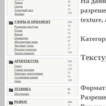
На данн
28
Деньги
40
Газеты
разреше
10
Тетрадный лист
109
Зонтики
texture
УЗОРЫ И ОРНАМЕНТ
532
10
Размытые текстуры
52
Узоры
78
Краска
Категор
60
Орнаменты
97
Шотландская ткань
22
Звездные узоры
17
Полосы и полоски
196
Тартан орнамент
Тексту
АРХИТЕКТУРА
523
112
Город
106
Старая черепица
52
Панельки, многоэтажки
65
Соломенная крыша
188
Окно
Формат
ТЕХНИКА
85
85
Шестеренки
Разреше
РАЗНОЕ
416
17