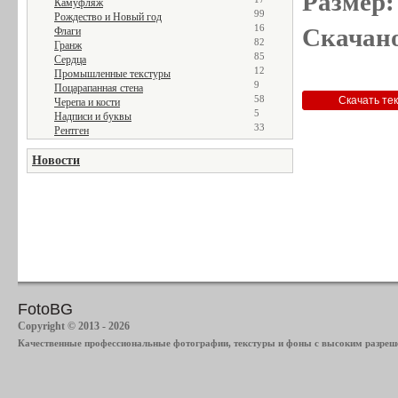
Размер:
Камуфляж
99
Рождество и Новый год
16
Скачано
Флаги
82
Гранж
85
Сердца
12
Промышленные текстуры
9
Поцарапанная стена
58
Черепа и кости
5
Надписи и буквы
33
Рентген
Новости
FotoBG
Copyright © 2013 - 2026
Качественные профессиональные фотографии, текстуры и фоны с высоким разреше