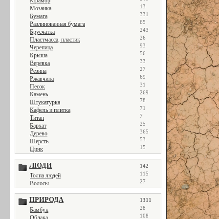
Мрамор
13
Мозаика
331
Бумага
65
Разлинованная бумага
243
Брусчатка
26
Пластмасса, пластик
93
Черепица
56
Крыша
33
Веревка
27
Резина
69
Ржавчина
31
Песок
269
Камень
78
Штукатурка
71
Кафель и плитка
7
Титан
25
Бархат
365
Дерево
53
Шерсть
15
Цинк
ЛЮДИ
142
115
Толпа людей
27
Волосы
ПРИРОДА
1311
28
Бамбук
108
Облака