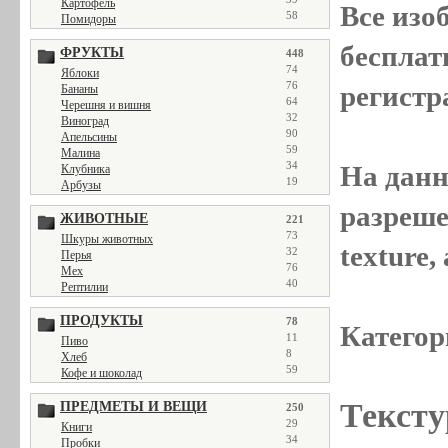
Картофель
Все
изо
58
Помидоры
бесплат
ФРУКТЫ
448
74
Яблоки
76
регистр
Бананы
64
Черешня и вишня
32
Виноград
90
Апельсины
59
Малина
34
На данн
Клубника
19
Арбузы
разреше
ЖИВОТНЫЕ
221
73
Шкуры животных
texture
32
Перья
76
Мех
40
Рептилии
ПРОДУКТЫ
78
Категор
11
Пиво
8
Хлеб
59
Кофе и шоколад
Тексту
ПРЕДМЕТЫ И ВЕЩИ
250
29
Книги
34
Пробки