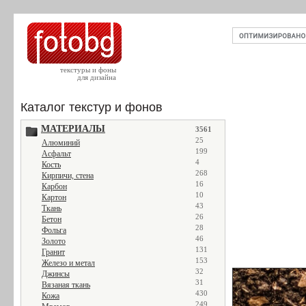
текстуры и фоны
для дизайна
Каталог текстур и фонов
МАТЕРИАЛЫ
3561
25
Алюминий
199
Асфальт
4
Кость
268
Кирпичи, стена
16
Карбон
10
Картон
43
Ткань
26
Бетон
28
Фольга
46
Золото
131
Гранит
153
Железо и метал
32
Джинсы
31
Вязаная ткань
430
Кожа
249