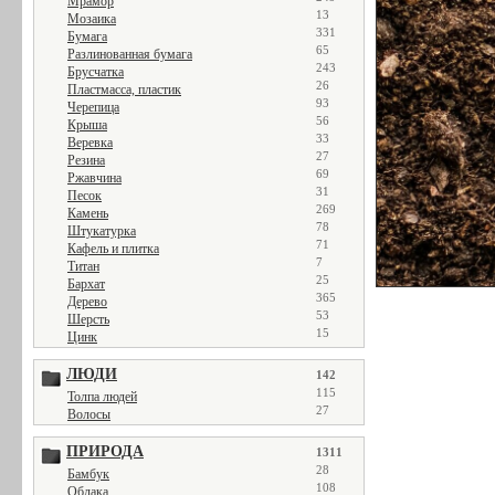
Мрамор
13
Мозаика
331
Бумага
65
Разлинованная бумага
243
Брусчатка
26
Пластмасса, пластик
93
Черепица
56
Крыша
33
Веревка
27
Резина
69
Ржавчина
31
Песок
269
Камень
78
Штукатурка
71
Кафель и плитка
7
Титан
25
Бархат
365
Дерево
53
Шерсть
15
Цинк
ЛЮДИ
142
115
Толпа людей
27
Волосы
ПРИРОДА
1311
28
Бамбук
108
Облака