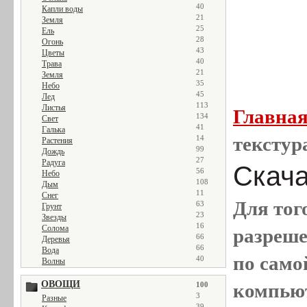
40
Капли воды
21
Земля
25
Ель
28
Огонь
43
Цветы
40
Трава
21
Земля
35
Небо
45
Лед
113
Листья
Главна
134
Свет
41
Галька
текстур
14
Растения
99
Дождь
27
Радуга
Скача
56
Небо
108
Дым
11
Снег
Для тог
63
Грунт
23
Звезды
16
Солома
разреш
66
Деревья
66
Вода
по само
40
Волны
ОВОЩИ
компью
100
3
Разные
39