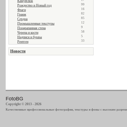
Камуфляж
99
Рождество и Новый год
16
Флаги
82
Гранж
85
Сердца
12
Промышленные текстуры
9
Поцарапанная стена
58
Черепа и кости
5
Надписи и буквы
33
Рентген
Новости
FotoBG
Copyright © 2013 - 2026
Качественные профессиональные фотографии, текстуры и фоны с высоким разреше