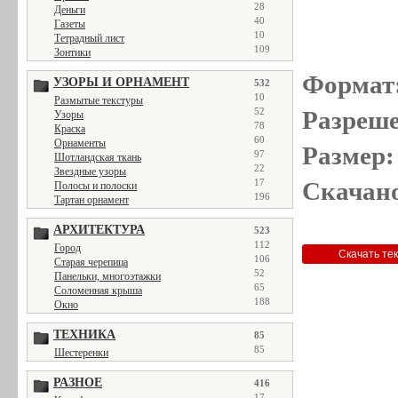
28
Деньги
40
Газеты
10
Тетрадный лист
109
Зонтики
Формат
УЗОРЫ И ОРНАМЕНТ
532
10
Размытые текстуры
52
Разреше
Узоры
78
Краска
60
Орнаменты
Размер:
97
Шотландская ткань
22
Звездные узоры
17
Скачано
Полосы и полоски
196
Тартан орнамент
АРХИТЕКТУРА
523
112
Город
106
Старая черепица
52
Панельки, многоэтажки
65
Соломенная крыша
188
Окно
ТЕХНИКА
85
85
Шестеренки
РАЗНОЕ
416
17