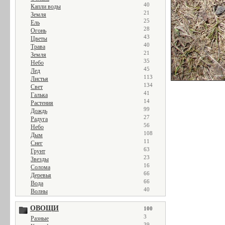
40
Капли воды
21
Земля
25
Ель
28
Огонь
43
Цветы
40
Трава
21
Земля
35
Небо
45
Лед
113
Листья
134
Свет
41
Галька
14
Растения
99
Дождь
27
Радуга
56
Небо
108
Дым
11
Снег
63
Грунт
23
Звезды
16
Солома
66
Деревья
66
Вода
40
Волны
ОВОЩИ
100
3
Разные
39