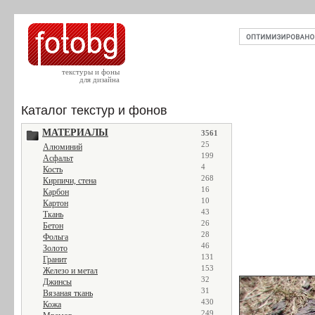
текстуры и фоны
для дизайна
Каталог текстур и фонов
МАТЕРИАЛЫ
3561
25
Алюминий
199
Асфальт
4
Кость
268
Кирпичи, стена
16
Карбон
10
Картон
43
Ткань
26
Бетон
28
Фольга
46
Золото
131
Гранит
153
Железо и метал
32
Джинсы
31
Вязаная ткань
430
Кожа
249