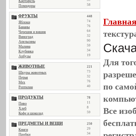
Картофель
58
Помидоры
ФРУКТЫ
448
Главна
74
Яблоки
76
Бананы
64
текстур
Черешня и вишня
32
Виноград
90
Апельсины
Скача
59
Малина
34
Клубника
19
Арбузы
Для тог
ЖИВОТНЫЕ
221
73
разреш
Шкуры животных
32
Перья
76
Мех
по само
40
Рептилии
компью
ПРОДУКТЫ
78
11
Пиво
8
Все
изо
Хлеб
59
Кофе и шоколад
бесплат
ПРЕДМЕТЫ И ВЕЩИ
250
29
Книги
регистр
34
Пробки