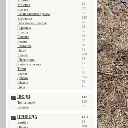
Мрамор
13
Мозаика
331
Бумага
65
Разлинованная бумага
243
Брусчатка
26
Пластмасса, пластик
93
Черепица
56
Крыша
33
Веревка
27
Резина
69
Ржавчина
31
Песок
269
Камень
78
Штукатурка
71
Кафель и плитка
7
Титан
25
Бархат
365
Дерево
53
Шерсть
15
Цинк
ЛЮДИ
142
115
Толпа людей
27
Волосы
ПРИРОДА
1311
28
Бамбук
108
Облака