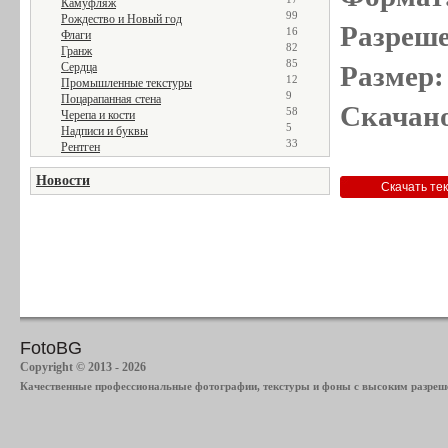
Камуфляж
99
Рождество и Новый год
Разреше
16
Флаги
82
Гранж
85
Сердца
Размер:
12
Промышленные текстуры
9
Поцарапанная стена
Скачано
58
Черепа и кости
5
Надписи и буквы
33
Рентген
Новости
FotoBG
Copyright © 2013 - 2026
Качественные профессиональные фотографии, текстуры и фоны с высоким разреше