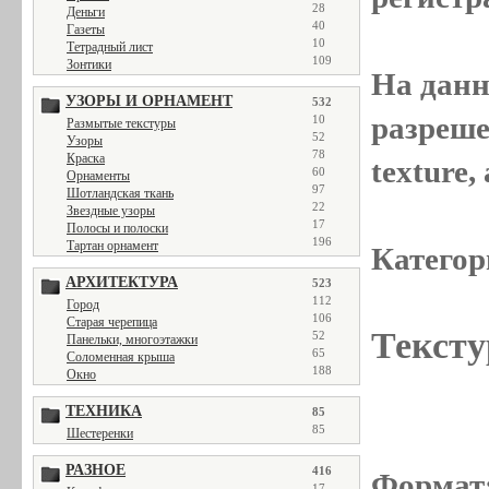
28
Деньги
40
Газеты
10
Тетрадный лист
109
Зонтики
На данн
УЗОРЫ И ОРНАМЕНТ
532
разреше
10
Размытые текстуры
52
Узоры
78
Краска
texture
60
Орнаменты
97
Шотландская ткань
22
Звездные узоры
17
Полосы и полоски
196
Тартан орнамент
Категор
АРХИТЕКТУРА
523
112
Город
106
Старая черепица
Тексту
52
Панельки, многоэтажки
65
Соломенная крыша
188
Окно
ТЕХНИКА
85
85
Шестеренки
РАЗНОЕ
416
Формат
17