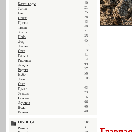
40
Капли воды
21
Земля
25
Ель
28
Огонь
43
Цветы
40
Трава
21
Земля
35
Небо
45
Лед
113
Листья
134
Свет
41
Галька
14
Растения
99
Дождь
27
Радуга
56
Небо
108
Дым
11
Снег
63
Грунт
23
Звезды
16
Солома
66
Деревья
66
Вода
40
Волны
ОВОЩИ
100
3
Разные
Главна
39