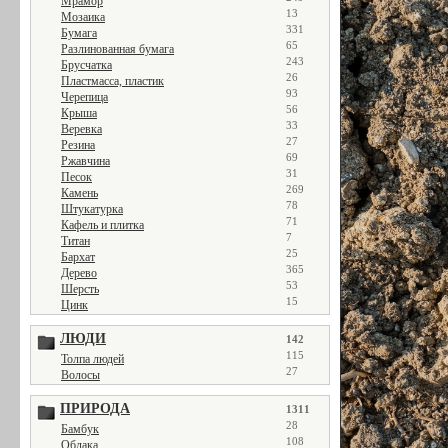
Мрамор
13
Мозаика
331
Бумага
65
Разлинованная бумага
243
Брусчатка
26
Пластмасса, пластик
93
Черепица
56
Крыша
33
Веревка
27
Резина
69
Ржавчина
31
Песок
269
Камень
78
Штукатурка
71
Кафель и плитка
7
Титан
25
Бархат
365
Дерево
53
Шерсть
15
Цинк
ЛЮДИ
142
115
Толпа людей
27
Волосы
ПРИРОДА
1311
28
Бамбук
108
Облака