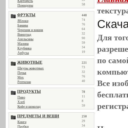
Картофель
58
Помидоры
текстур
ФРУКТЫ
448
Скача
74
Яблоки
76
Бананы
64
Черешня и вишня
32
Виноград
Для тог
90
Апельсины
59
Малина
разреш
34
Клубника
19
Арбузы
по само
ЖИВОТНЫЕ
221
73
Шкуры животных
компью
32
Перья
76
Мех
Все
изо
40
Рептилии
ПРОДУКТЫ
78
бесплат
11
Пиво
8
Хлеб
регистр
59
Кофе и шоколад
ПРЕДМЕТЫ И ВЕЩИ
250
29
Книги
34
Пробки