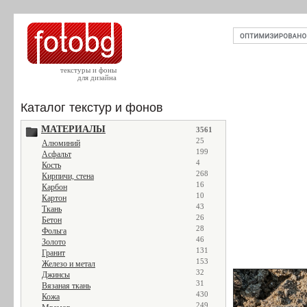
текстуры и фоны
для дизайна
Каталог текстур и фонов
МАТЕРИАЛЫ
3561
25
Алюминий
199
Асфальт
4
Кость
268
Кирпичи, стена
16
Карбон
10
Картон
43
Ткань
26
Бетон
28
Фольга
46
Золото
131
Гранит
153
Железо и метал
32
Джинсы
31
Вязаная ткань
430
Кожа
249