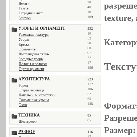
28
разреше
Деньги
40
Газеты
10
Тетрадный лист
texture
109
Зонтики
УЗОРЫ И ОРНАМЕНТ
532
10
Размытые текстуры
52
Узоры
Категор
78
Краска
60
Орнаменты
97
Шотландская ткань
22
Звездные узоры
17
Тексту
Полосы и полоски
196
Тартан орнамент
АРХИТЕКТУРА
523
112
Город
106
Старая черепица
52
Панельки, многоэтажки
65
Соломенная крыша
Формат
188
Окно
ТЕХНИКА
Разреше
85
85
Шестеренки
Размер:
РАЗНОЕ
416
17