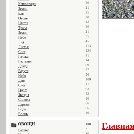
40
Капли воды
21
Земля
25
Ель
28
Огонь
43
Цветы
40
Трава
21
Земля
35
Небо
45
Лед
113
Листья
134
Свет
41
Галька
14
Растения
99
Дождь
27
Радуга
56
Небо
108
Дым
11
Снег
63
Грунт
23
Звезды
16
Солома
66
Деревья
66
Вода
40
Волны
Главна
ОВОЩИ
100
3
Разные
39