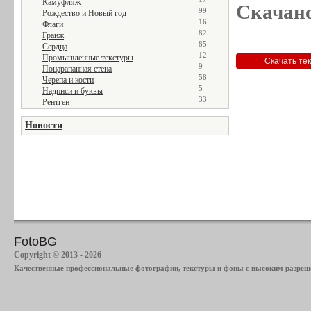
Камуфляж
Скачано
99
Рождество и Новый год
16
Флаги
82
Гранж
85
Сердца
12
Промышленные текстуры
9
Поцарапанная стена
58
Черепа и кости
5
Надписи и буквы
33
Рентген
Новости
FotoBG
Copyright © 2013 - 2026
Качественные профессиональные фотографии, текстуры и фоны с высоким разреше