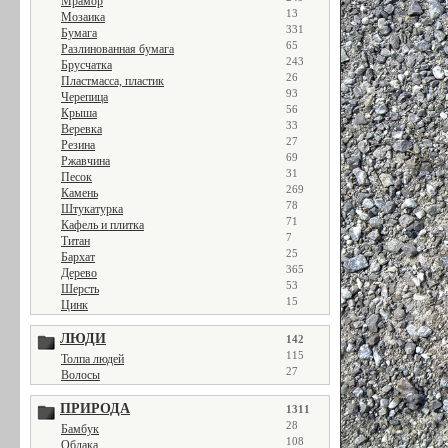
Мрамор
13
Мозаика
331
Бумага
65
Разлинованная бумага
243
Брусчатка
26
Пластмасса, пластик
93
Черепица
56
Крыша
33
Веревка
27
Резина
69
Ржавчина
31
Песок
269
Камень
78
Штукатурка
71
Кафель и плитка
7
Титан
25
Бархат
365
Дерево
53
Шерсть
15
Цинк
ЛЮДИ
142
115
Толпа людей
27
Волосы
ПРИРОДА
1311
28
Бамбук
108
Облака