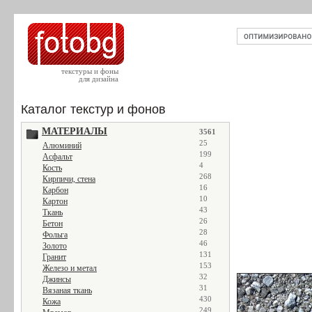
текстуры и фоны
для дизайна
Каталог текстур и фонов
МАТЕРИАЛЫ
3561
25
Алюминий
199
Асфальт
4
Кость
268
Кирпичи, стена
16
Карбон
10
Картон
43
Ткань
26
Бетон
28
Фольга
46
Золото
131
Гранит
153
Железо и метал
32
Джинсы
31
Вязаная ткань
430
Кожа
249