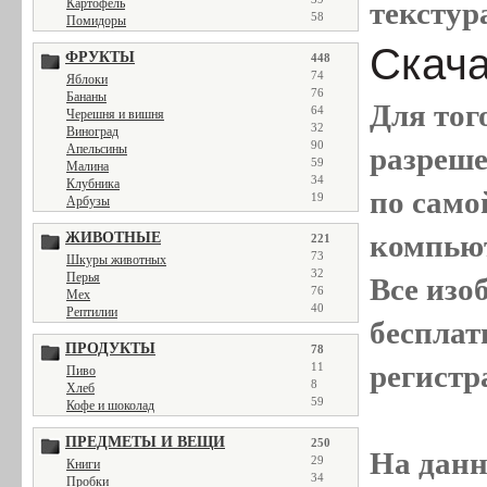
Картофель
текстур
58
Помидоры
Скача
ФРУКТЫ
448
74
Яблоки
76
Бананы
Для тог
64
Черешня и вишня
32
Виноград
90
Апельсины
разреш
59
Малина
34
Клубника
по само
19
Арбузы
компью
ЖИВОТНЫЕ
221
73
Шкуры животных
32
Перья
Все
изо
76
Мех
40
Рептилии
бесплат
ПРОДУКТЫ
78
регистр
11
Пиво
8
Хлеб
59
Кофе и шоколад
ПРЕДМЕТЫ И ВЕЩИ
250
На данн
29
Книги
34
Пробки