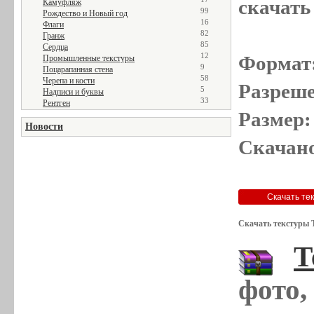
скачать
Камуфляж
99
Рождество и Новый год
16
Флаги
82
Гранж
85
Сердца
12
Формат
Промышленные текстуры
9
Поцарапанная стена
58
Черепа и кости
Разреше
5
Надписи и буквы
33
Рентген
Размер:
Новости
Скачано
Скачать текстуры 
Т
фото,