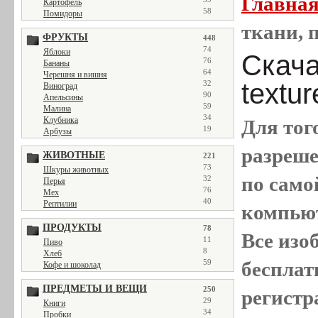
Главна
Картофель
58
Помидоры
ткани, п
ФРУКТЫ
448
74
Яблоки
Скачат
76
Бананы
64
Черешня и вишня
textu
32
Виноград
90
Апельсины
59
Малина
34
Клубника
Для тог
19
Арбузы
разреш
ЖИВОТНЫЕ
221
73
Шкуры животных
по само
32
Перья
76
Мех
40
Рептилии
компью
ПРОДУКТЫ
78
Все
изо
11
Пиво
8
Хлеб
бесплат
59
Кофе и шоколад
ПРЕДМЕТЫ И ВЕЩИ
250
регистр
29
Книги
34
Пробки