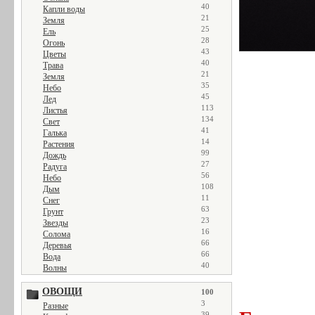
40
Капли воды
21
Земля
25
Ель
28
Огонь
43
Цветы
40
Трава
21
Земля
35
Небо
45
Лед
113
Листья
134
Свет
41
Галька
14
Растения
99
Дождь
27
Радуга
56
Небо
108
Дым
11
Снег
63
Грунт
23
Звезды
16
Солома
66
Деревья
66
Вода
40
Волны
ОВОЩИ
100
3
Разные
39