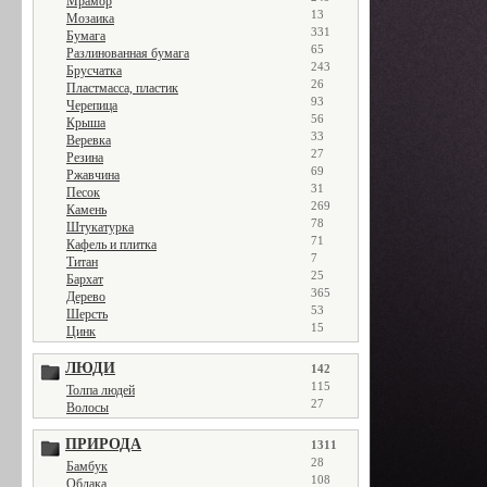
Мрамор
13
Мозаика
331
Бумага
65
Разлинованная бумага
243
Брусчатка
26
Пластмасса, пластик
93
Черепица
56
Крыша
33
Веревка
27
Резина
69
Ржавчина
31
Песок
269
Камень
78
Штукатурка
71
Кафель и плитка
7
Титан
25
Бархат
365
Дерево
53
Шерсть
15
Цинк
ЛЮДИ
142
115
Толпа людей
27
Волосы
ПРИРОДА
1311
28
Бамбук
108
Облака