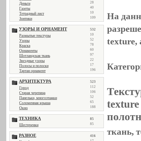
28
Деньги
40
Газеты
10
На данн
Тетрадный лист
109
Зонтики
разреше
УЗОРЫ И ОРНАМЕНТ
532
10
Размытые текстуры
texture
52
Узоры
78
Краска
60
Орнаменты
97
Шотландская ткань
22
Звездные узоры
Категор
17
Полосы и полоски
196
Тартан орнамент
АРХИТЕКТУРА
523
112
Тексту
Город
106
Старая черепица
52
Панельки, многоэтажки
textur
65
Соломенная крыша
188
Окно
полотн
ТЕХНИКА
85
85
Шестеренки
ткань, т
РАЗНОЕ
416
17