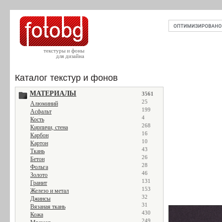
текстуры и фоны
для дизайна
Каталог текстур и фонов
МАТЕРИАЛЫ
3561
25
Алюминий
199
Асфальт
4
Кость
268
Кирпичи, стена
16
Карбон
10
Картон
43
Ткань
26
Бетон
28
Фольга
46
Золото
131
Гранит
153
Железо и метал
32
Джинсы
31
Вязаная ткань
430
Кожа
249